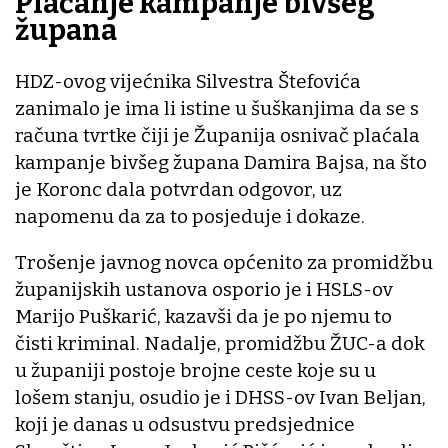
Plaćanje kampanje bivšeg
župana
HDZ-ovog vijećnika Silvestra Štefovića
zanimalo je ima li istine u šuškanjima da se s
računa tvrtke čiji je Županija osnivač plaćala
kampanje bivšeg župana Damira Bajsa, na što
je Koronc dala potvrdan odgovor, uz
napomenu da za to posjeduje i dokaze.
Trošenje javnog novca općenito za promidžbu
županijskih ustanova osporio je i HSLS-ov
Marijo Puškarić, kazavši da je po njemu to
čisti kriminal. Nadalje, promidžbu ŽUC-a dok
u županiji postoje brojne ceste koje su u
lošem stanju, osudio je i DHSS-ov Ivan Beljan,
koji je danas u odsustvu predsjednice