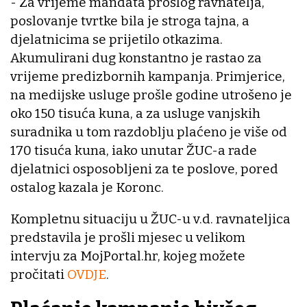
- Za vrijeme mandata prošlog ravnatelja,
poslovanje tvrtke bila je stroga tajna, a
djelatnicima se prijetilo otkazima.
Akumulirani dug konstantno je rastao za
vrijeme predizbornih kampanja. Primjerice,
na medijske usluge prošle godine utrošeno je
oko 150 tisuća kuna, a za usluge vanjskih
suradnika u tom razdoblju plaćeno je više od
170 tisuća kuna, iako unutar ŽUC-a rade
djelatnici osposobljeni za te poslove, pored
ostalog kazala je Koronc.
Kompletnu situaciju u ŽUC-u v.d. ravnateljica
predstavila je prošli mjesec u velikom
intervju za MojPortal.hr, kojeg možete
pročitati
OVDJE
.