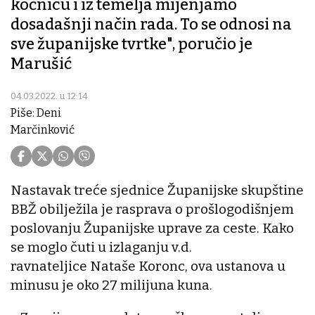
kočnicu i iz temelja mijenjamo
dosadašnji način rada. To se odnosi na
sve županijske tvrtke", poručio je
Marušić
04.03.2022. u 12:14
Piše: Deni
Marčinković
Nastavak treće sjednice Županijske skupštine
BBŽ obilježila je rasprava o prošlogodišnjem
poslovanju Županijske uprave za ceste. Kako
se moglo čuti u izlaganju v.d.
ravnateljice Nataše Koronc, ova ustanova u
minusu je oko 27 milijuna kuna.