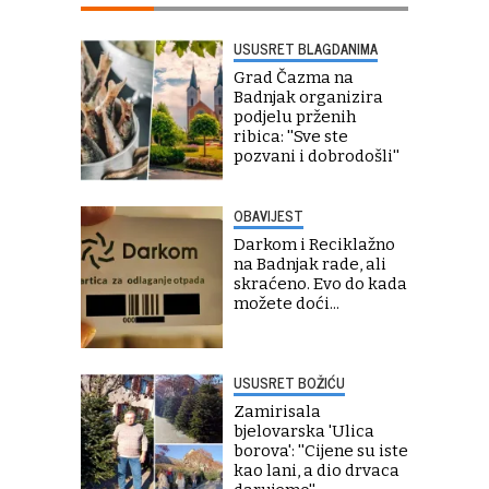
USUSRET BLAGDANIMA
Grad Čazma na
Badnjak organizira
podjelu prženih
ribica: ''Sve ste
pozvani i dobrodošli''
OBAVIJEST
Darkom i Reciklažno
na Badnjak rade, ali
skraćeno. Evo do kada
možete doći...
USUSRET BOŽIĆU
Zamirisala
bjelovarska 'Ulica
borova': ''Cijene su iste
kao lani, a dio drvaca