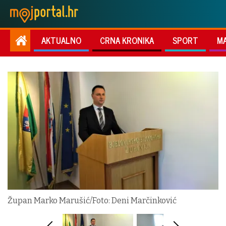
AKTUALNO
CRNA KRONIKA
SPORT
M
Župan Marko Marušić/Foto: Deni Marčinković