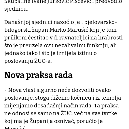
Skupštine Ivane Jurković Pišćević i predvodio
sjednicu.
Današnjoj sjednici nazočio je i bjelovarsko-
bilogorski župan Marko Marušić koji je tom
prilikom čestitao v.d. ravnateljici na hrabrosti
što je preuzela ovu nezahvalnu funkciju, ali
jednako tako i što je iznijela istinu o
poslovanju ŽUC-a.
Nova praksa rada
- Nova vlast sigurno neće dozvoliti ovako
poslovanje, stoga dižemo kočnicu i iz temelja
mijenjamo dosadašnji način rada. Ta praksa
ne odnosi se samo na ŽUC, već na sve tvrtke
kojima je Županija osnivač, poručio je
Marušić.