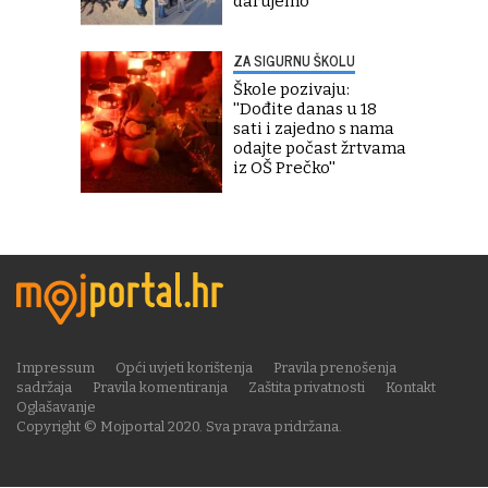
darujemo''
ZA SIGURNU ŠKOLU
Škole pozivaju:
''Dođite danas u 18
sati i zajedno s nama
odajte počast žrtvama
iz OŠ Prečko''
Impressum
Opći uvjeti korištenja
Pravila prenošenja
sadržaja
Pravila komentiranja
Zaštita privatnosti
Kontakt
Oglašavanje
Copyright © Mojportal 2020. Sva prava pridržana.