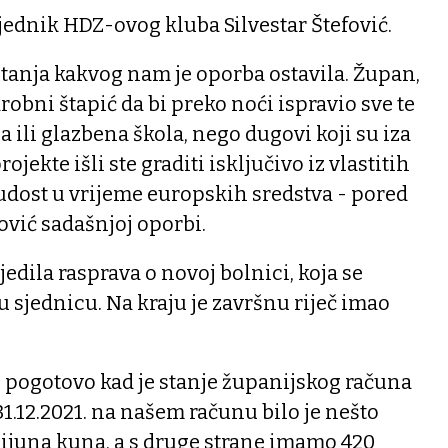
jednik HDZ-ovog kluba Silvestar Štefović.
 stanja kakvog nam je oporba ostavila. Župan,
robni štapić da bi preko noći ispravio sve te
ca ili glazbena škola, nego dugovi koji su iza
rojekte išli ste graditi isključivo iz vlastitih
 ludost u vrijeme europskih sredstva - pored
ović sadašnjoj oporbi.
edila rasprava o novoj bolnici, koja se
u sjednicu. Na kraju je završnu riječ imao
o, pogotovo kad je stanje županijskog računa
31.12.2021. na našem računu bilo je nešto
ijuna kuna, a s druge strane imamo 420