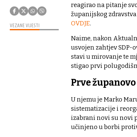
reagirao na pitanje s
županijskog zdravstva 
OVDJE
.
VEZANE VIJESTI
Naime, nakon Aktualno
usvojen zahtjev SDP-ov
stavi u mirovanje te m
stigao prvi polugodišn
Prve županovo 
U njemu je Marko Maruš
sistematizacije i reorg
izabrani novi su novi p
učinjeno u borbi prot