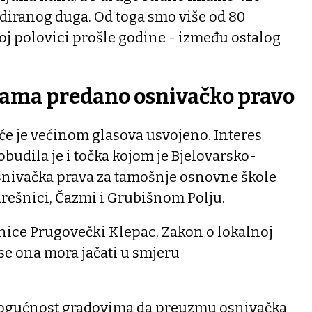
diranog duga. Od toga smo više od 80
goj polovici prošle godine - između ostalog
ama predano osnivačko pravo
će je većinom glasova usvojeno. Interes
obudila je i točka kojom je Bjelovarsko-
snivačka prava za tamošnje osnovne škole
rešnici, Čazmi i Grubišnom Polju.
nice Prugovečki Klepac, Zakon o lokalnoj
se ona mora jačati u smjeru
 mogućnost gradovima da preuzmu osnivačka