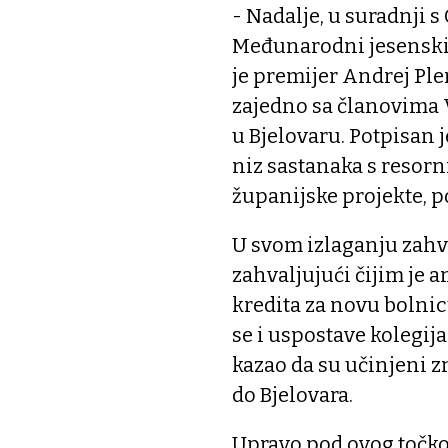
- Nadalje, u suradnji 
Međunarodni jesenski b
je premijer Andrej Plen
zajedno sa članovima 
u Bjelovaru. Potpisan j
niz sastanaka s resor
županijske projekte, p
U svom izlaganju zahv
zahvaljujući čijim je
kredita za novu bolnic
se i uspostave kolegij
kazao da su učinjeni z
do Bjelovara.
Upravo pod ovog točko