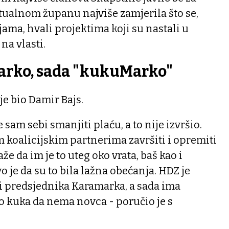
tualnom županu najviše zamjerila što se,
ma, hvali projektima koji su nastali u
 na vlasti.
rko, sada "kukuMarko"
 je bio Damir Bajs.
 sam sebi smanjiti plaću, a to nije izvršio.
im koalicijskim partnerima završiti i opremiti
že da im je to uteg oko vrata, baš kao i
o je da su to bila lažna obećanja. HDZ je
i predsjednika Karamarka, a sada ima
o kuka da nema novca - poručio je s