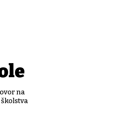
ole
govor na
 školstva