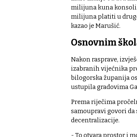
milijuna kuna konsoli
milijuna platiti u dru
kazao je Marušić.
Osnovnim škol
Nakon rasprave, izvješ
izabranih vijećnika pr
bilogorska županija o
ustupila gradovima Ga
Prema riječima pročel
samoupravi govori da 
decentralizacije.
- To otvara prostor i