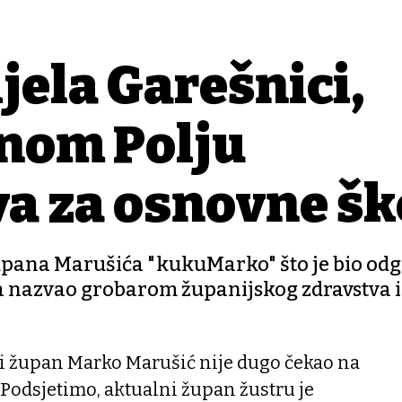
jela Garešnici,
šnom Polju
a za osnovne šk
župana Marušića "kukuMarko" što je bio od
sa nazvao grobarom županijskog zdravstva i
i župan Marko Marušić nije dugo čekao na
Podsjetimo, aktualni župan žustru je