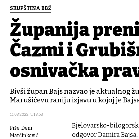
SKUPŠTINA BBŽ
Županija preni
Čazmi i Grubi
osnivačka prav
Bivši župan Bajs nazvao je aktualnog 
Marušićevu raniju izjavu u kojoj je Baj
11.03.2022. u 18:53
Bjelovarsko-bilogorsk
Piše: Deni
odgovor Damira Bajsa. 
Marčinković