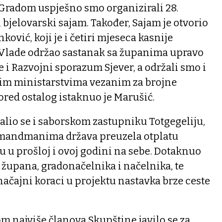
s Gradom uspješno smo organizirali 28.
jelovarski sajam. Također, Sajam je otvorio
ković, koji je i četiri mjeseca kasnije
Vlade održao sastanak sa županima upravo
e i Razvojni sporazum Sjever, a održali smo i
nim ministarstvima vezanim za brojne
ored ostalog istaknuo je Marušić.
alio se i saborskom zastupniku Totgegeliju,
 amandmanima država preuzela otplatu
u u prošloj i ovoj godini na sebe. Dotaknuo
a župana, gradonačelnika i načelnika, te
načajni koraci u projektu nastavka brze ceste
m najviše članova Skupštine javilo se za