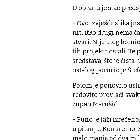
U obranu je stao preds
- Ovo izvješće slika je
niti itko drugi nema ča
stvari. Nije uteg bolni
tih projekta ostali. Te p
sredstava, što je čista
ostalog poručio je Štef
Potom je ponovno uslij
redovito provlači svak
župan Marušić.
- Puno je laži izrečen
u pitanju. Konkretno, 
malo manje od dva mil