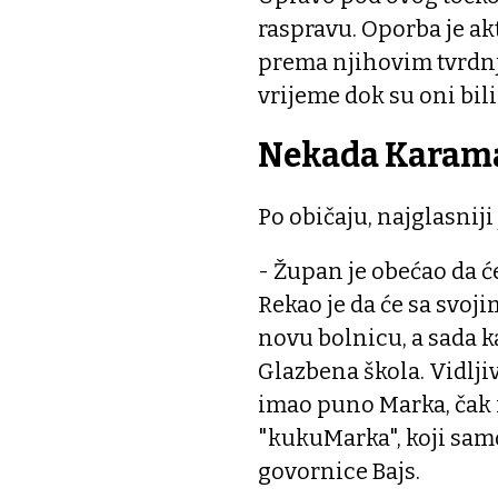
raspravu. Oporba je ak
prema njihovim tvrdnja
vrijeme dok su oni bili
Nekada Karama
Po običaju, najglasniji
- Župan je obećao da će
Rekao je da će sa svoj
novu bolnicu, a sada ka
Glazbena škola. Vidljiv
imao puno Marka, čak 
"kukuMarka", koji sam
govornice Bajs.