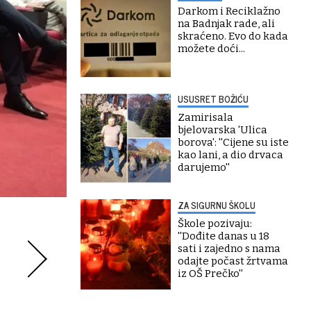
Darkom i Reciklažno
na Badnjak rade, ali
skraćeno. Evo do kada
možete doći...
USUSRET BOŽIĆU
Zamirisala
bjelovarska 'Ulica
borova': ''Cijene su iste
kao lani, a dio drvaca
darujemo''
ZA SIGURNU ŠKOLU
Škole pozivaju:
''Dođite danas u 18
sati i zajedno s nama
odajte počast žrtvama
iz OŠ Prečko''