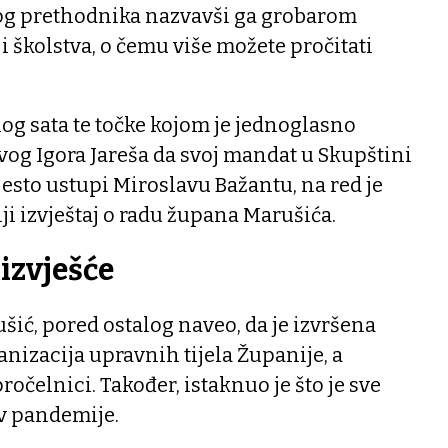
vog prethodnika nazvavši ga grobarom
i školstva, o čemu više možete pročitati
g sata te točke kojom je jednoglasno
og Igora Jareša da svoj mandat u Skupštini
jesto ustupi Miroslavu Bažantu, na red je
ji izvještaj o radu župana Marušića.
izvješće
ić, pored ostalog naveo, da je izvršena
anizacija upravnih tijela Županije, a
ročelnici. Također, istaknuo je što je sve
iv pandemije.