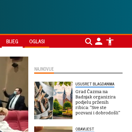
BIJEG
OGLASI
NAJNOVIJE
USUSRET BLAGDANIMA
Grad Čazma na
Badnjak organizira
podjelu prženih
ribica: ''Sve ste
pozvani i dobrodošli''
OBAVIJEST