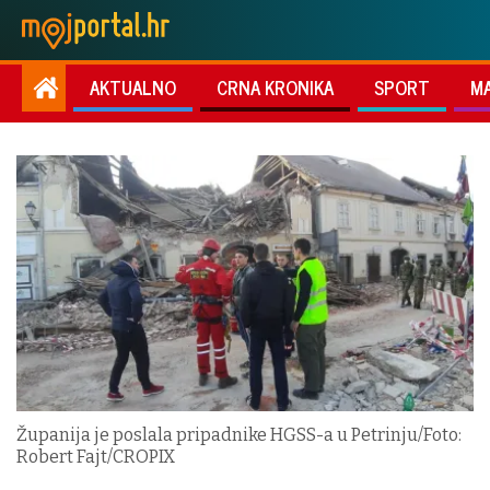
AKTUALNO
CRNA KRONIKA
SPORT
M
Županija je poslala pripadnike HGSS-a u Petrinju/Foto:
Robert Fajt/CROPIX