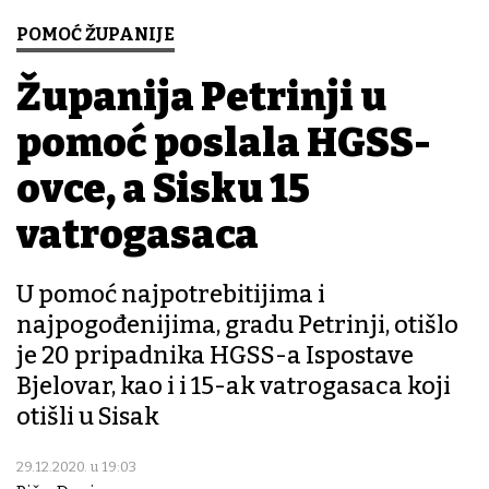
POMOĆ ŽUPANIJE
Županija Petrinji u
pomoć poslala HGSS-
ovce, a Sisku 15
vatrogasaca
U pomoć najpotrebitijima i
najpogođenijima, gradu Petrinji, otišlo
je 20 pripadnika HGSS-a Ispostave
Bjelovar, kao i i 15-ak vatrogasaca koji
otišli u Sisak
29.12.2020. u 19:03