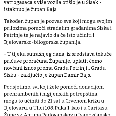
vatrogasaca s više vozila otišlo je u Sisak -
istaknuo je župan Bajs.
Također, župan je pozvao sve koji mogu svojim
prilozima pomoći stradalim građanima Siska i
Petrinje te je najavio da će isto učiniti i
Bjelovarsko-bilogorska županija.
- U tijeku sutrašnjeg dana, iz sredstava tekuće
pričuve proračuna Županije, uplatit ćemo
novčani iznos prema Gradu Petrinji i Gradu
Sisku - zaključio je župan Damir Bajs.
Podsjetimo, svi koji žele pomoći donacijom
prehrambenih i higijenskih potrepština,
mogu to učiniti do 21 sat u Crvenom križu u
Bjelovaru, u Ulici 108. Puka 1, kao i u Caritasu
Župe sv. Antuna Padovanskog u Ivanovčanskoj