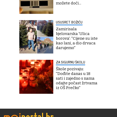
možete doći...
USUSRET BOŽIĆU
Zamirisala
bjelovarska 'Ulica
borova': ''Cijene su iste
kao lani, a dio drvaca
darujemo''
ZA SIGURNU ŠKOLU
Škole pozivaju:
''Dođite danas u 18
sati i zajedno s nama
odajte počast žrtvama
iz OŠ Prečko''