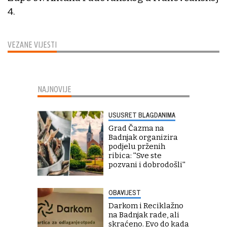
4.
VEZANE VIJESTI
NAJNOVIJE
USUSRET BLAGDANIMA
Grad Čazma na
Badnjak organizira
podjelu prženih
ribica: ''Sve ste
pozvani i dobrodošli''
OBAVIJEST
Darkom i Reciklažno
na Badnjak rade, ali
skraćeno. Evo do kada