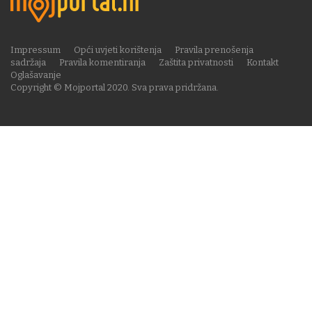
Impressum
Opći uvjeti korištenja
Pravila prenošenja
sadržaja
Pravila komentiranja
Zaštita privatnosti
Kontakt
Oglašavanje
Copyright © Mojportal 2020. Sva prava pridržana.