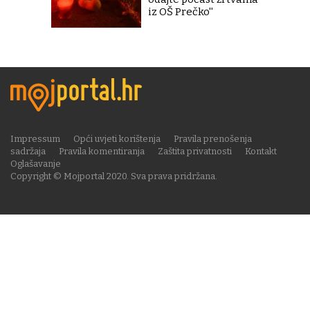
iz OŠ Prečko''
Impressum
Opći uvjeti korištenja
Pravila prenošenja
sadržaja
Pravila komentiranja
Zaštita privatnosti
Kontakt
Oglašavanje
Copyright © Mojportal 2020. Sva prava pridržana.