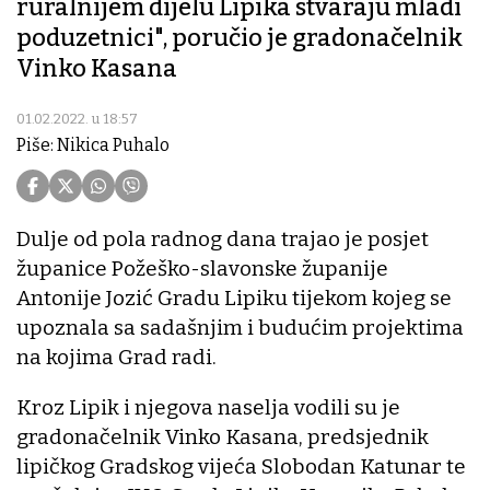
ruralnijem dijelu Lipika stvaraju mladi
poduzetnici", poručio je gradonačelnik
Vinko Kasana
01.02.2022. u 18:57
Piše: Nikica Puhalo
Dulje od pola radnog dana trajao je posjet
županice Požeško-slavonske županije
Antonije Jozić Gradu Lipiku tijekom kojeg se
upoznala sa sadašnjim i budućim projektima
na kojima Grad radi.
Kroz Lipik i njegova naselja vodili su je
gradonačelnik Vinko Kasana, predsjednik
lipičkog Gradskog vijeća Slobodan Katunar te