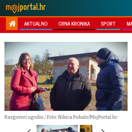
AKTUALNO
CRNA KRONIKA
SPORT
M
Razgovori ugodni / Foto: Nikica Puhalo/MojPortal.hr