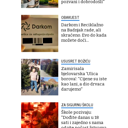
pozvani i dobrodošli''
OBAVIJEST
Darkom i Reciklažno
na Badnjak rade, ali
skraćeno. Evo do kada
možete doći...
USUSRET BOŽIĆU
Zamirisala
bjelovarska 'Ulica
borova': ''Cijene su iste
kao lani, a dio drvaca
darujemo''
ZA SIGURNU ŠKOLU
Škole pozivaju:
''Dođite danas u 18
sati i zajedno s nama
odajte počast žrtvama