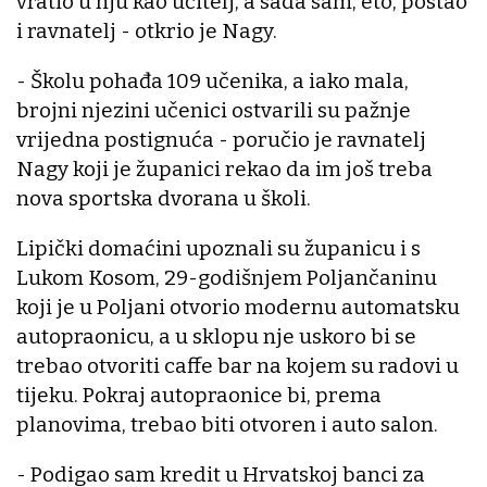
vratio u nju kao učitelj, a sada sam, eto, postao
i ravnatelj - otkrio je Nagy.
- Školu pohađa 109 učenika, a iako mala,
brojni njezini učenici ostvarili su pažnje
vrijedna postignuća - poručio je ravnatelj
Nagy koji je županici rekao da im još treba
nova sportska dvorana u školi.
Lipički domaćini upoznali su županicu i s
Lukom Kosom, 29-godišnjem Poljančaninu
koji je u Poljani otvorio modernu automatsku
autopraonicu, a u sklopu nje uskoro bi se
trebao otvoriti caffe bar na kojem su radovi u
tijeku. Pokraj autopraonice bi, prema
planovima, trebao biti otvoren i auto salon.
- Podigao sam kredit u Hrvatskoj banci za