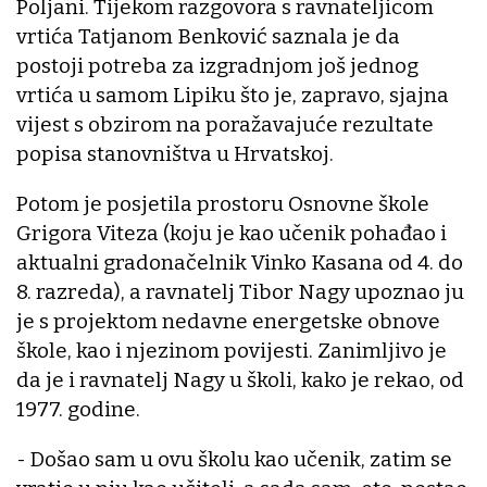
Poljani. Tijekom razgovora s ravnateljicom
vrtića Tatjanom Benković saznala je da
postoji potreba za izgradnjom još jednog
vrtića u samom Lipiku što je, zapravo, sjajna
vijest s obzirom na poražavajuće rezultate
popisa stanovništva u Hrvatskoj.
Potom je posjetila prostoru Osnovne škole
Grigora Viteza (koju je kao učenik pohađao i
aktualni gradonačelnik Vinko Kasana od 4. do
8. razreda), a ravnatelj Tibor Nagy upoznao ju
je s projektom nedavne energetske obnove
škole, kao i njezinom povijesti. Zanimljivo je
da je i ravnatelj Nagy u školi, kako je rekao, od
1977. godine.
- Došao sam u ovu školu kao učenik, zatim se