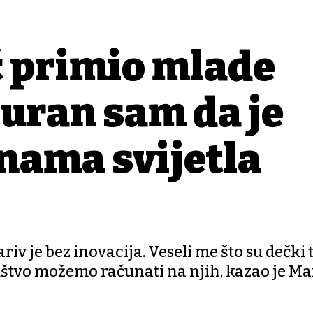
 primio mlade
guran sam da je
 nama svijetla
v je bez inovacija. Veseli me što su dečki t
ruštvo možemo računati na njih, kazao je Ma