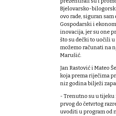
prezentirali su i promo
Bjelovarsko-bilogorsku
ovo rade, siguran sam 
Gospodarski i ekonomsk
inovacija, jer su one 
što su dečki to uočili 
možemo računati na nj
Marušić.
Jan Rastović i Mateo Š
koja prema riječima p
niz godina bilježi zapa
- Trenutno su u tijeku
prvog do četvrtog razr
uvoditi u program od n