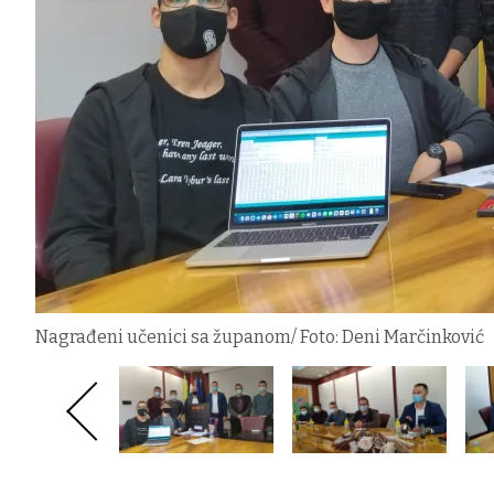
Nagrađeni učenici sa županom/ Foto: Deni Marčinković