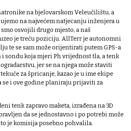
atronike na bjelovarskom Veleučilištu, a
elujemo na najvećem natjecanju inženjera u
 smo osvojili drugo mjesto, a naš
uzeo je treću poziciju. AllTerr je autonomni
olju te se sam može orijentirati putem GPS-a
a i sondu koja mjeri Ph vrijednost tla, a tenk
inogradarstvu, jer se na njega može staviti
 tekuće za špricanje, kazao je u ime ekipe
 se i ove godine planiraju prijaviti za
ađeni tenk zapravo maketa, izrađena na 3D
napravljen da se jednostavno i po potrebi može
što je komisija posebno pohvalila.