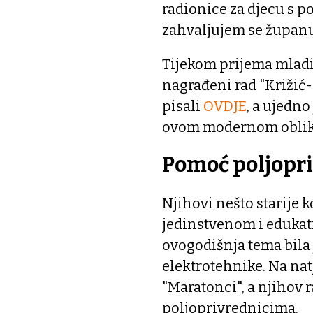
radionice za djecu s 
zahvaljujem se županu 
Tijekom prijema mladi
nagrađeni rad "Križić-
pisali
OVDJE
, a ujedno
ovom modernom obliku
Pomoć poljopr
Njihovi nešto starije k
jedinstvenom i eduka
ovogodišnja tema bila 
elektrotehnike. Na na
"Maratonci", a njihov r
poljoprivrednicima.