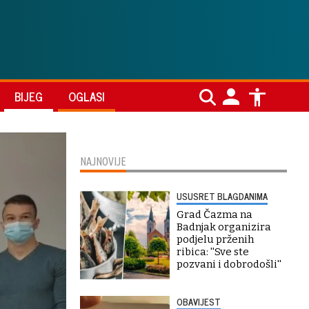
BIJEG
OGLASI
NAJNOVIJE
USUSRET BLAGDANIMA
Grad Čazma na
Badnjak organizira
podjelu prženih
ribica: ''Sve ste
pozvani i dobrodošli''
OBAVIJEST