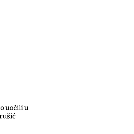
o uočili u
rušić