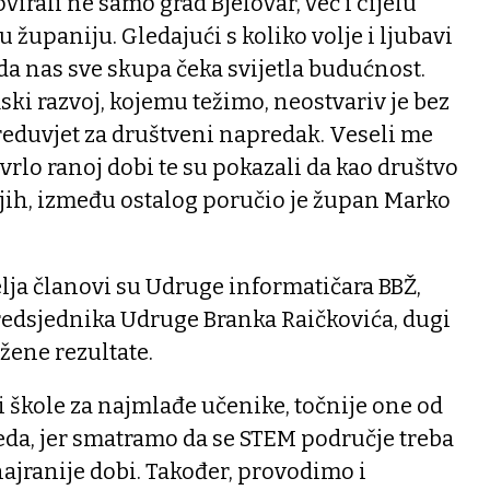
virali ne samo grad Bjelovar, već i cijelu
 županiju. Gledajući s koliko volje i ljubavi
da nas sve skupa čeka svijetla budućnost.
i razvoj, kojemu težimo, neostvariv je bez
preduvjet za društveni napredak. Veseli me
u vrlo ranoj dobi te su pokazali da kao društvo
ih, između ostalog poručio je župan Marko
elja članovi su Udruge informatičara BBŽ,
redsjednika Udruge Branka Raičkovića, dugi
žene rezultate.
 i škole za najmlađe učenike, točnije one od
eda, jer smatramo da se STEM područje treba
ajranije dobi. Također, provodimo i