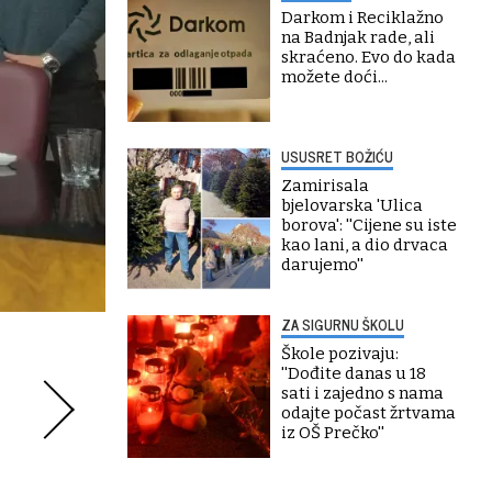
Darkom i Reciklažno
na Badnjak rade, ali
skraćeno. Evo do kada
možete doći...
USUSRET BOŽIĆU
Zamirisala
bjelovarska 'Ulica
borova': ''Cijene su iste
kao lani, a dio drvaca
darujemo''
ZA SIGURNU ŠKOLU
Škole pozivaju:
''Dođite danas u 18
sati i zajedno s nama
odajte počast žrtvama
iz OŠ Prečko''