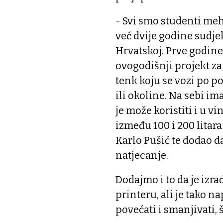
- Svi smo studenti meh
već dvije godine sudj
Hrvatskoj. Prve godine
ovogodišnji projekt za
tenk koju se vozi po p
ili okoline. Na sebi im
je može koristiti i u v
između 100 i 200 litara
Karlo Pušić te dodao da
natjecanje.
Dodajmo i to da je izr
printeru, ali je tako 
povećati i smanjivati, 