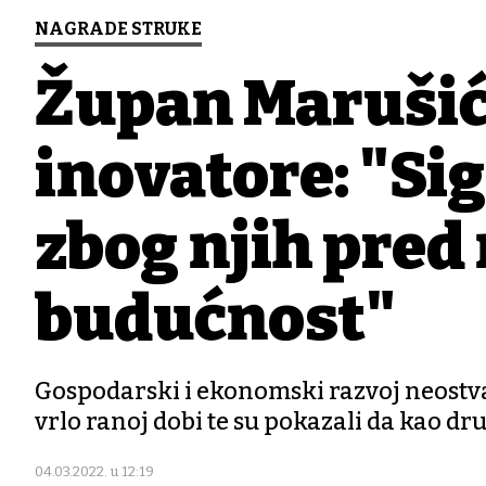
NAGRADE STRUKE
Župan Marušić
inovatore: "Si
zbog njih pred
budućnost"
Gospodarski i ekonomski razvoj neostvari
vrlo ranoj dobi te su pokazali da kao d
04.03.2022. u 12:19