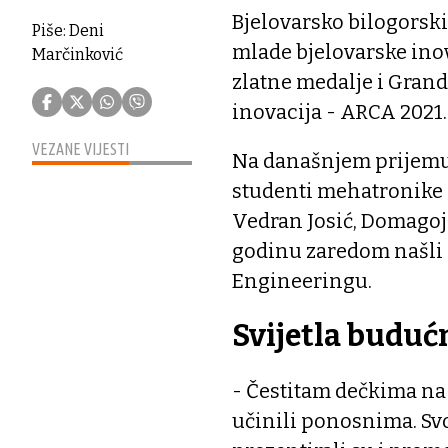
Bjelovarsko bilogorsk
Piše: Deni
mlade bjelovarske inov
Marčinković
zlatne medalje i Grand
inovacija - ARCA 2021.
VEZANE VIJESTI
Na današnjem prijemu s
studenti mehatronike V
Vedran Josić, Domagoj 
godinu zaredom našli
Engineeringu.
Svijetla buduć
- Čestitam dečkima na 
učinili ponosnima. Sv