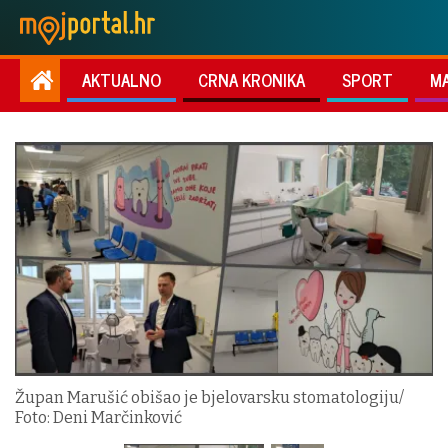
AKTUALNO
CRNA KRONIKA
SPORT
M
Župan Marušić obišao je bjelovarsku stomatologiju/
Foto: Deni Marčinković