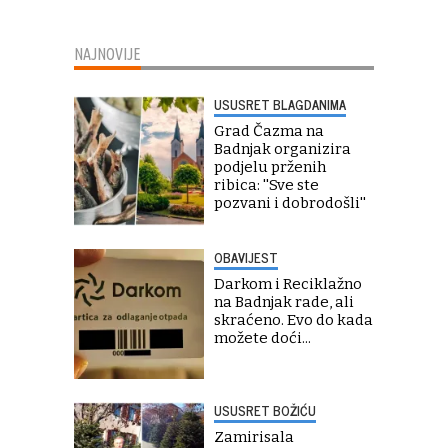
NAJNOVIJE
USUSRET BLAGDANIMA
Grad Čazma na
Badnjak organizira
podjelu prženih
ribica: ''Sve ste
pozvani i dobrodošli''
OBAVIJEST
Darkom i Reciklažno
na Badnjak rade, ali
skraćeno. Evo do kada
možete doći...
USUSRET BOŽIĆU
Zamirisala