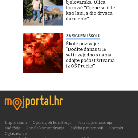
bjelovarska 'Ulica
borova': ''Cijene su iste
kao lani, a dio drvaca
darujemo''
ZA SIGURNU ŠKOLU
Škole pozivaju:
''Dođite danas u 18
sati i zajedno s nama
odajte počast žrtvama
iz OŠ Prečko''
Impressum
Opći uvjeti korištenja
Pravila prenošenja
sadržaja
Pravila komentiranja
Zaštita privatnosti
Kontakt
Oglašavanje