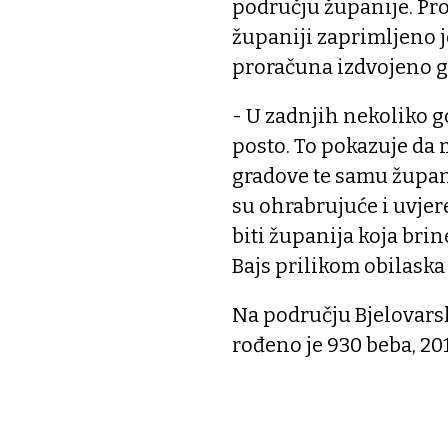
području županije. Pro
županiji zaprimljeno je
proračuna izdvojeno g
- U zadnjih nekoliko go
posto. To pokazuje da 
gradove te samu županij
su ohrabrujuće i uvjere
biti županija koja bri
Bajs prilikom obilaska
Na području Bjelovars
rođeno je 930 beba, 20