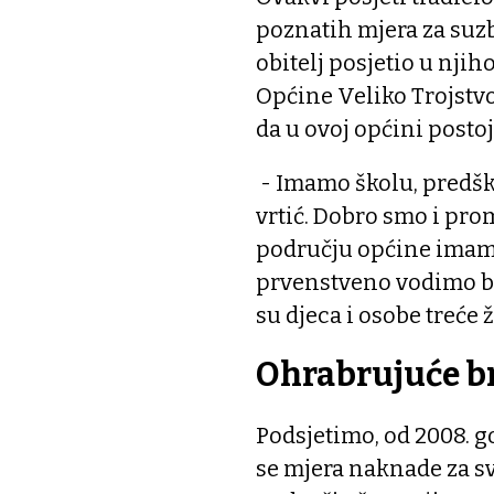
poznatih mjera za suz
obitelj posjetio u nji
Općine Veliko Trojstvo
da u ovoj općini postoj
- Imamo školu, predšk
vrtić. Dobro smo i pr
području općine imamo 
prvenstveno vodimo br
su djeca i osobe treće 
Ohrabrujuće b
Podsjetimo, od 2008. g
se mjera naknade za sv