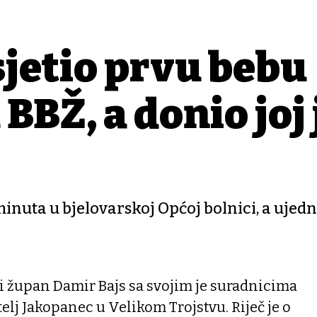
jetio prvu bebu
 BBŽ, a donio joj j
inuta u bjelovarskoj Općoj bolnici, a ujedno
i župan Damir Bajs sa svojim je suradnicima
telj Jakopanec u Velikom Trojstvu. Riječ je o