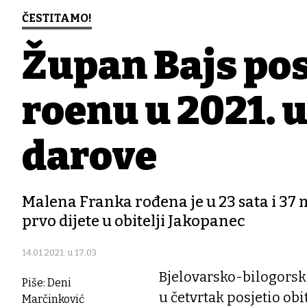
ČESTITAMO!
Župan Bajs pos
rođenu u 2021. u
darove
Malena Franka rođena je u 23 sata i 37 m
prvo dijete u obitelji Jakopanec
14.01.2021. u 17:03
Bjelovarsko-bilogorsk
Piše: Deni
u četvrtak posjetio obi
Marčinković