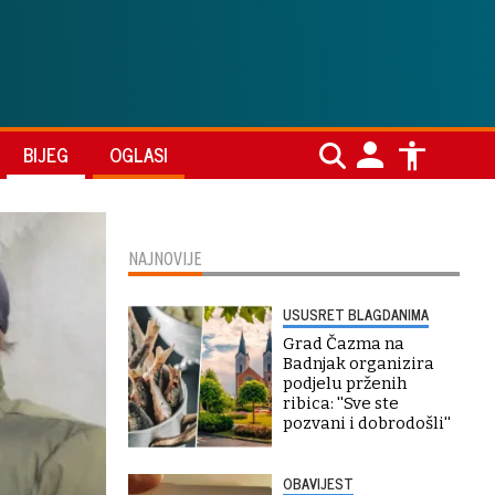
BIJEG
OGLASI
NAJNOVIJE
USUSRET BLAGDANIMA
Grad Čazma na
Badnjak organizira
podjelu prženih
ribica: ''Sve ste
pozvani i dobrodošli''
OBAVIJEST