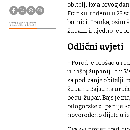
obitelji koja prvog d
Franku, rođenu u 23 sa
bolnici. Franka, osim 
VEZANE VIJESTI
županiji, ujedno je i p
Odlični uvjeti
- Porod je prošao u re
u našoj županiji, a u 
za podizanje obitelji,
županu Bajsu na uruč
bebu, župan Bajs je ma
bilogorske županije k
novorođeno dijete u i
Ovakvi posjeti tradici