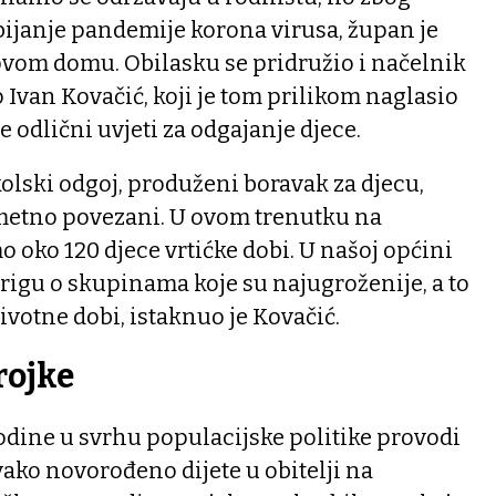
bijanje pandemije korona virusa, župan je
hovom domu. Obilasku se pridružio i načelnik
 Ivan Kovačić, koji je tom prilikom naglasio
e odlični uvjeti za odgajanje djece.
olski odgoj, produženi boravak za djecu,
ometno povezani. U ovom trenutku na
oko 120 djece vrtićke dobi. U našoj općini
igu o skupinama koje su najugroženije, a to
životne dobi, istaknuo je Kovačić.
rojke
odine u svrhu populacijske politike provodi
ako novorođeno dijete u obitelji na