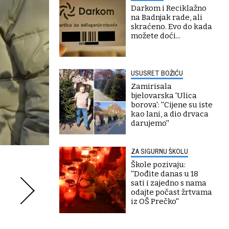
Darkom i Reciklažno
na Badnjak rade, ali
skraćeno. Evo do kada
možete doći...
USUSRET BOŽIĆU
Zamirisala
bjelovarska 'Ulica
borova': ''Cijene su iste
kao lani, a dio drvaca
darujemo''
ZA SIGURNU ŠKOLU
Škole pozivaju:
''Dođite danas u 18
sati i zajedno s nama
odajte počast žrtvama
iz OŠ Prečko''