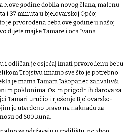
ana Nove godine dobila novog člana, malenu
ta i 37 minuta u bjelovarskoj Općoj
što je prvorođena beba ove godine u našoj
rvo dijete majke Tamare i oca Ivana.
du i odličan je osjećaj imati prvorođenu bebu
Velikom Trojstvu imamo sve što je potrebno
 rekla je mama Tamara Jakopanec zahvalivši
enim poklonima. Osim prigodnih darova za
jci Tamari uručio i rješenje Bjelovarsko-
ojim je utvrđeno pravo na naknadu za
znosu od 500 kuna.
onalno se održavaju u rodilištu, no zbog