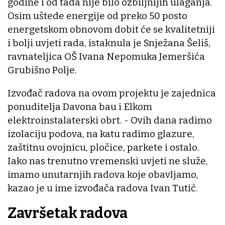
godine i od tada nije bilo ozbiljnijih ulaganja.
Osim uštede energije od preko 50 posto
energetskom obnovom dobit će se kvalitetniji
i bolji uvjeti rada, istaknula je Snježana Šeliš,
ravnateljica OŠ Ivana Nepomuka Jemeršića
Grubišno Polje.
Izvođač radova na ovom projektu je zajednica
ponuditelja Davona bau i Elkom
elektroinstalaterski obrt. - Ovih dana radimo
izolaciju podova, na katu radimo glazure,
zaštitnu ovojnicu, pločice, parkete i ostalo.
Iako nas trenutno vremenski uvjeti ne služe,
imamo unutarnjih radova koje obavljamo,
kazao je u ime izvođača radova Ivan Tutić.
Završetak radova