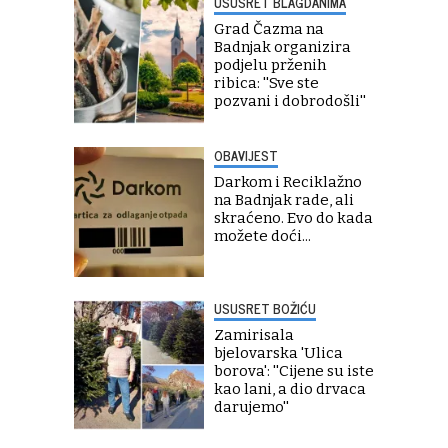
USUSRET BLAGDANIMA
Grad Čazma na
Badnjak organizira
podjelu prženih
ribica: ''Sve ste
pozvani i dobrodošli''
OBAVIJEST
Darkom i Reciklažno
na Badnjak rade, ali
skraćeno. Evo do kada
možete doći...
USUSRET BOŽIĆU
Zamirisala
bjelovarska 'Ulica
borova': ''Cijene su iste
kao lani, a dio drvaca
darujemo''