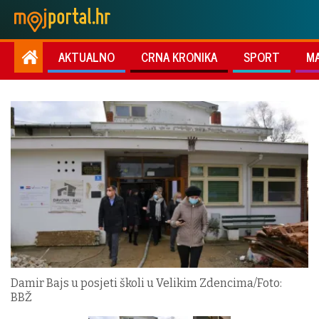
AKTUALNO
CRNA KRONIKA
SPORT
M
Damir Bajs u posjeti školi u Velikim Zdencima/Foto:
BBŽ