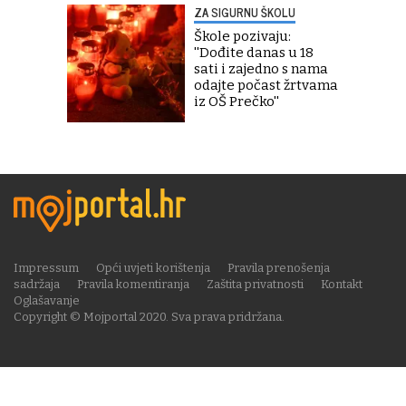
ZA SIGURNU ŠKOLU
Škole pozivaju:
''Dođite danas u 18
sati i zajedno s nama
odajte počast žrtvama
iz OŠ Prečko''
Impressum
Opći uvjeti korištenja
Pravila prenošenja
sadržaja
Pravila komentiranja
Zaštita privatnosti
Kontakt
Oglašavanje
Copyright © Mojportal 2020. Sva prava pridržana.