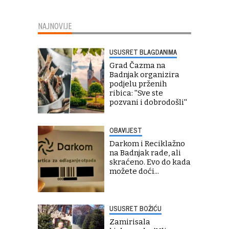
NAJNOVIJE
USUSRET BLAGDANIMA
Grad Čazma na
Badnjak organizira
podjelu prženih
ribica: ''Sve ste
pozvani i dobrodošli''
OBAVIJEST
Darkom i Reciklažno
na Badnjak rade, ali
skraćeno. Evo do kada
možete doći...
USUSRET BOŽIĆU
Zamirisala