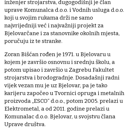
inženjer strojarstva, dugogodišnji je član
uprave Komunalca d.o.o. i Vodnih usluga d.o.o.
koji u svojim rukama drži ne samo
najvrijedniji već i najvažniji projekt za
Bjelovarčane i za stanovnike okolnih mjesta,
poručuju iz te stranke.
Zoran Bišćan rođen je 1971. u Bjelovaru u
kojem je završio osnovnu i srednju školu, a
potom upisao i završio u Zagrebu Fakultet
strojarstva i brodogradnje. Dosadašnji radni
vijek vezan mu je uz Bjelovar, pa je tako
karijeru započeo u Tvornici opruga i metalnih
proizvoda „ESCO“ d.o.o., potom 2005. prelazi u
Elektrometal, a od 2011. godine prelazi u
Komunalac d.o.o. Bjelovar, u svojstvu člana
Uprave društva.