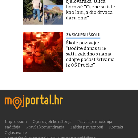
bjelovarska 'Ulica
borova': ''Cijene su iste
kao lani, a dio drvaca
darujemo''
ZA SIGURNU ŠKOLU
Škole pozivaju:
''Dođite danas u 18
sati i zajedno s nama
odajte počast žrtvama
iz OŠ Prečko''
Impressum
Opći uvjeti korištenja
Pravila prenošenja
sadržaja
Pravila komentiranja
Zaštita privatnosti
Kontakt
Oglašavanje