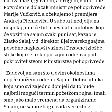
na dva ulaza, glavnom, a drugom, kod Trohe.
Potvrđen je dolazak ministrice poljoprivrede
Marije Vučković, a očekujemo i premijera
Andreja Plenkovića. U subotu i nedjelju na
raspolaganju će biti i besplatni autobusi koji
će voziti na sajam svaki puni sat, kazao je
Zlatko Salaj, v.d. direktor Bjelovarskog sajma
posebno naglasivši važnost Državne izložbe
stoke koja se u sklopu sajma održava pod
pokroviteljstvom Ministarstva poljoprivrede.
-Zadovoljan sam što u ovim okolnostima
uopće možemo održati Sajam. Dobra odluka
koju smo svi zajedno donijeli da to bude
najbrži mogući termin početkom rujna. Imali
smo jako malo vremena da organiziramo
Sajam, ne samo zbog covida već i zbog