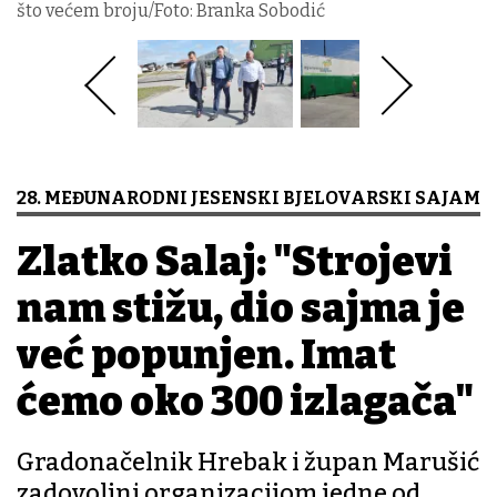
što većem broju/Foto: Branka Sobodić
28. MEĐUNARODNI JESENSKI BJELOVARSKI SAJAM
Zlatko Salaj: "Strojevi
nam stižu, dio sajma je
već popunjen. Imat
ćemo oko 300 izlagača"
Gradonačelnik Hrebak i župan Marušić
zadovoljni organizacijom jedne od