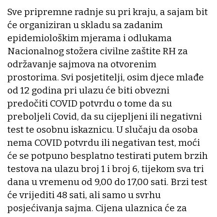
Sve pripremne radnje su pri kraju, a sajam bit
će organiziran u skladu sa zadanim
epidemiološkim mjerama i odlukama
Nacionalnog stožera civilne zaštite RH za
održavanje sajmova na otvorenim
prostorima. Svi posjetitelji, osim djece mlađe
od 12 godina pri ulazu će biti obvezni
predočiti COVID potvrdu o tome da su
preboljeli Covid, da su cijepljeni ili negativni
test te osobnu iskaznicu. U slučaju da osoba
nema COVID potvrdu ili negativan test, moći
će se potpuno besplatno testirati putem brzih
testova na ulazu broj 1 i broj 6, tijekom sva tri
dana u vremenu od 9,00 do 17,00 sati. Brzi test
će vrijediti 48 sati, ali samo u svrhu
posjećivanja sajma. Cijena ulaznica će za