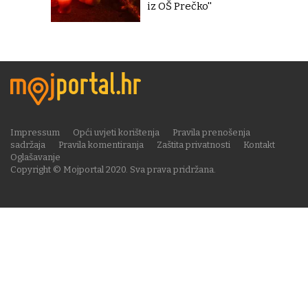
iz OŠ Prečko''
Impressum
Opći uvjeti korištenja
Pravila prenošenja
sadržaja
Pravila komentiranja
Zaštita privatnosti
Kontakt
Oglašavanje
Copyright © Mojportal 2020. Sva prava pridržana.