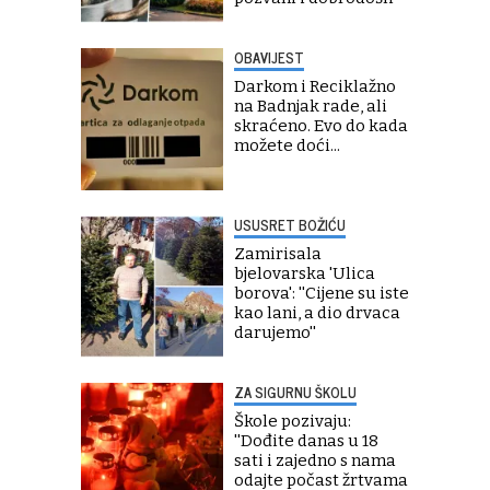
OBAVIJEST
Darkom i Reciklažno
na Badnjak rade, ali
skraćeno. Evo do kada
možete doći...
USUSRET BOŽIĆU
Zamirisala
bjelovarska 'Ulica
borova': ''Cijene su iste
kao lani, a dio drvaca
darujemo''
ZA SIGURNU ŠKOLU
Škole pozivaju:
''Dođite danas u 18
sati i zajedno s nama
odajte počast žrtvama