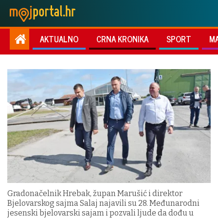
AKTUALNO
CRNA KRONIKA
SPORT
M
Gradonačelnik Hrebak, župan Marušić i direktor
Bjelovarskog sajma Salaj najavili su 28. Međunarodni
jesenski bjelovarski sajam i pozvali ljude da dođu u