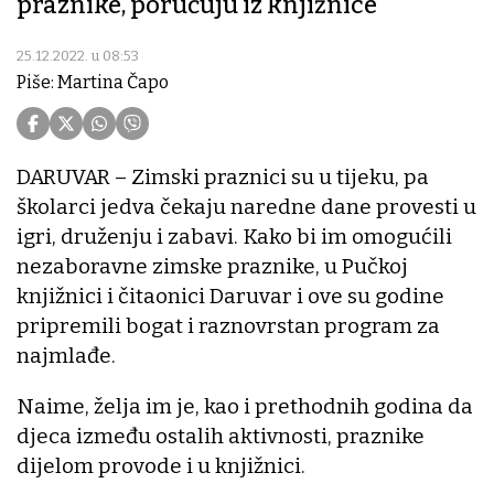
praznike, poručuju iz knjižnice
25.12.2022. u 08:53
Piše: Martina Čapo
DARUVAR – Zimski praznici su u tijeku, pa
školarci jedva čekaju naredne dane provesti u
igri, druženju i zabavi. Kako bi im omogućili
nezaboravne zimske praznike, u Pučkoj
knjižnici i čitaonici Daruvar i ove su godine
pripremili bogat i raznovrstan program za
najmlađe.
Naime, želja im je, kao i prethodnih godina da
djeca između ostalih aktivnosti, praznike
dijelom provode i u knjižnici.