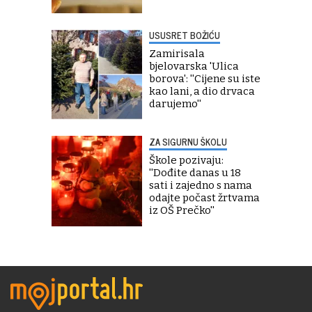
USUSRET BOŽIĆU
Zamirisala
bjelovarska 'Ulica
borova': ''Cijene su iste
kao lani, a dio drvaca
darujemo''
ZA SIGURNU ŠKOLU
Škole pozivaju:
''Dođite danas u 18
sati i zajedno s nama
odajte počast žrtvama
iz OŠ Prečko''