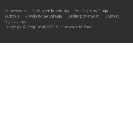
Impressum
Opći uvjeti korištenja
Pravila prenošenja
sadržaja
Pravila komentiranja
Zaštita privatnosti
Kontakt
Oglašavanje
Copyright © Mojportal 2020. Sva prava pridržana.