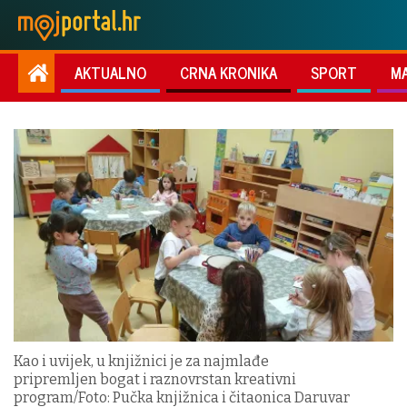
AKTUALNO
CRNA KRONIKA
SPORT
M
Kao i uvijek, u knjižnici je za najmlađe
pripremljen bogat i raznovrstan kreativni
program/Foto: Pučka knjižnica i čitaonica Daruvar