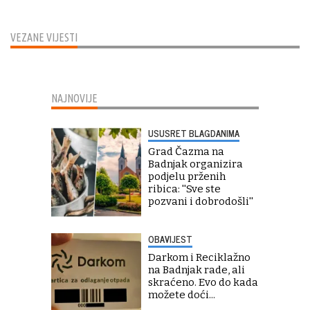
VEZANE VIJESTI
NAJNOVIJE
USUSRET BLAGDANIMA
Grad Čazma na
Badnjak organizira
podjelu prženih
ribica: ''Sve ste
pozvani i dobrodošli''
OBAVIJEST
Darkom i Reciklažno
na Badnjak rade, ali
skraćeno. Evo do kada
možete doći...