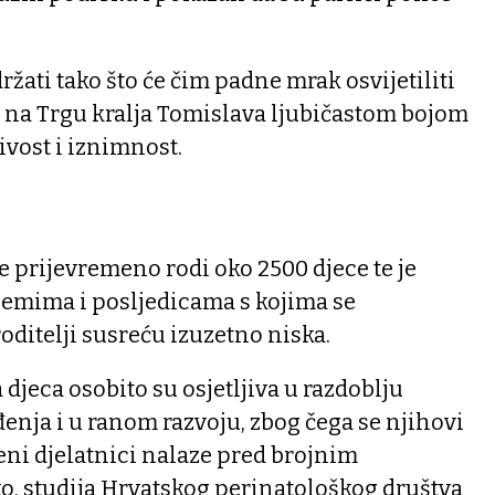
žati tako što će čim padne mrak osvijetiliti
 na Trgu kralja Tomislava ljubičastom bojom
jivost i iznimnost.
e prijevremeno rodi oko 2500 djece te je
blemima i posljedicama s kojima se
oditelji susreću izuzetno niska.
djeca osobito su osjetljiva u razdoblju
nja i u ranom razvoju, zbog čega se njihovi
veni djelatnici nalaze pred brojnim
o, studija Hrvatskog perinatološkog društva