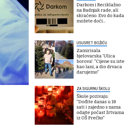
Darkom i Reciklažno
na Badnjak rade, ali
skraćeno. Evo do kada
možete doći...
USUSRET BOŽIĆU
Zamirisala
bjelovarska 'Ulica
borova': ''Cijene su iste
kao lani, a dio drvaca
darujemo''
ZA SIGURNU ŠKOLU
Škole pozivaju:
''Dođite danas u 18
sati i zajedno s nama
odajte počast žrtvama
iz OŠ Prečko''