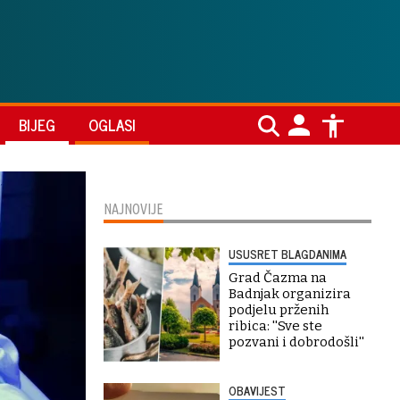
BIJEG
OGLASI
NAJNOVIJE
USUSRET BLAGDANIMA
Grad Čazma na
Badnjak organizira
podjelu prženih
ribica: ''Sve ste
pozvani i dobrodošli''
OBAVIJEST