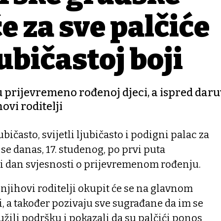
e za sve palčiće
jubičastoj boji
 prijevremeno rođenoj djeci, a ispred dar
ovi roditelji
ičasto, svijetli ljubičasto i podigni palac za
se danas, 17. studenog, po prvi puta
i dan svjesnosti o prijevremenom rođenju.
njihovi roditelji okupit će se na glavnom
i, a također pozivaju sve sugrađane da im se
užili podršku i pokazali da su palčići ponos