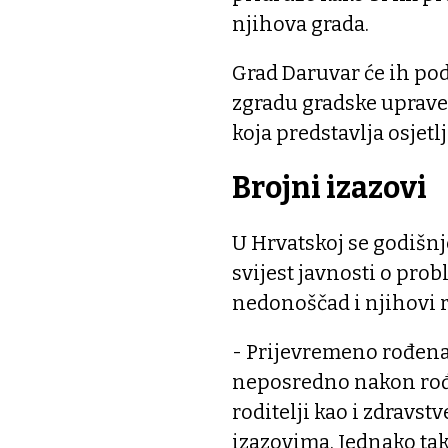
njihova grada.
Grad Daruvar će ih podr
zgradu gradske uprave
koja predstavlja osjetl
Brojni izazovi
U Hrvatskoj se godišnj
svijest javnosti o pro
nedonoščad i njihovi r
- Prijevremeno rođena 
neposredno nakon rođe
roditelji kao i zdravst
izazovima. Jednako tak