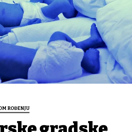
OM ROĐENJU
rske gradske