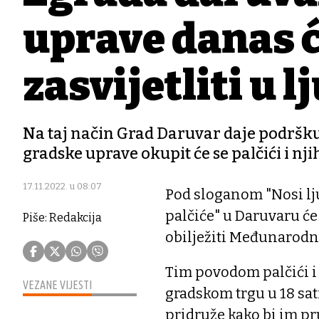
uprave danas ć
zasvijetliti u l
Na taj način Grad Daruvar daje podršku
gradske uprave okupit će se palčići i njih
17.11.2022. u 08:07
Pod sloganom "Nosi ljub
palčiće" u Daruvaru će 
Piše: Redakcija
obilježiti Međunarodn
Tim povodom palčići i 
VEZANE VIJESTI
gradskom trgu u 18 sat
pridruže kako bi im pr