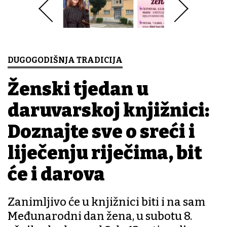
DUGOGODIŠNJA TRADICIJA
Ženski tjedan u
daruvarskoj knjižnici:
Doznajte sve o sreći i
liječenju riječima, bit
će i darova
Zanimljivo će u knjižnici biti i na sam
Međunarodni dan žena, u subotu 8.