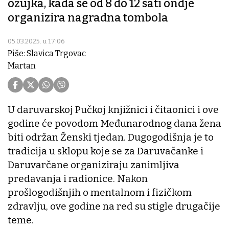
ožujka, kada se od 8 do 12 sati ondje
organizira nagradna tombola
05.03.2025. u 17:06
Piše: Slavica Trgovac
Martan
U daruvarskoj Pučkoj knjižnici i čitaonici i ove
godine će povodom Međunarodnog dana žena
biti održan Ženski tjedan. Dugogodišnja je to
tradicija u sklopu koje se za Daruvačanke i
Daruvarčane organiziraju zanimljiva
predavanja i radionice. Nakon
prošlogodišnjih o mentalnom i fizičkom
zdravlju, ove godine na red su stigle drugačije
teme.