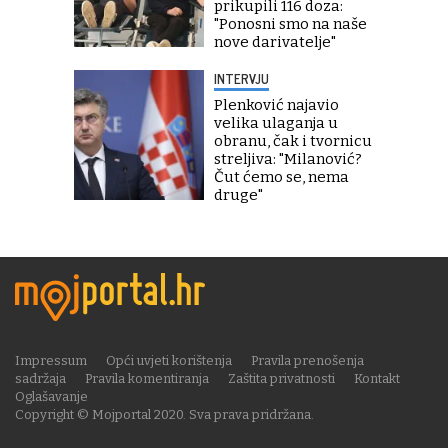
prikupili 116 doza:
"Ponosni smo na naše
nove darivatelje"
INTERVJU
Plenković najavio
velika ulaganja u
obranu, čak i tvornicu
streljiva: "Milanović?
Čut ćemo se, nema
druge"
Impressum
Opći uvjeti korištenja
Pravila prenošenja
sadržaja
Pravila komentiranja
Zaštita privatnosti
Kontakt
Oglašavanje
Copyright © Mojportal 2020. Sva prava pridržana.