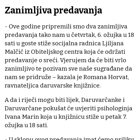
Zanimljiva predavanja
- Ove godine pripremili smo dva zanimljiva
predavanja tako nam u četvrtak, 6. ožujka u 18
sati u goste stiže socijalna radnica Ljiljana
Malčić iz Obiteljskog centra koja će održati
predavanje o sreći. Vjerujem da će biti vrlo
zanimljivo te pozivam sve naše sugrađane da
nam se pridruže – kazala je Romana Horvat,
ravnateljica daruvarske knjižnice.
A da i riječi mogu biti lijek, Daruvarčanke i
Daruvarčane pokušat će uvjeriti psihologinja
Ivana Marin koja u knjižnicu stiže u petak 7.
ožujka u 18 sati.
- U sklopu ovog predavanja imat ćemo priliku