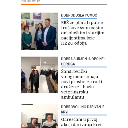
NAJNOVIJE
DOBRODOŠLA POMOĆ
BBŽ će plaćati putne
troškove svim našim
onkološkim i starijim
pacijentima koje
HZZO odbija
DOBRA SURADNJA OPĆINE I
UDRUGA
Šandrovački
vinogradari imaju
novi prostor za rad i
druženje - bivšu
veterinarsku
ambulantu
DOBROVOLJNO DARIVANJE
KRVI
Gareščani u prvoj
akciji darivanja krvi