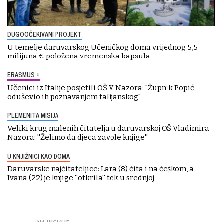
DUGOOČEKIVANI PROJEKT
U temelje daruvarskog Učeničkog doma vrijednog 5,5
milijuna € položena vremenska kapsula
ERASMUS +
Učenici iz Italije posjetili OŠ V. Nazora: "Župnik Popić
oduševio ih poznavanjem talijanskog"
PLEMENITA MISIJA
Veliki krug malenih čitatelja u daruvarskoj OŠ Vladimira
Nazora: ''Želimo da djeca zavole knjige''
U KNJIŽNICI KAO DOMA
Daruvarske najčitateljice: Lara (8) čita i na češkom, a
Ivana (22) je knjige ''otkrila'' tek u srednjoj