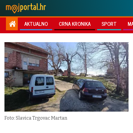
AKTUALNO
CRNA KRONIKA
SPORT
M
Foto: Slavica Trgovac Martan