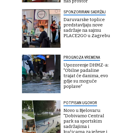
naš prostor"
SPONZORIRANI SADRŽAJ
Daruvarske toplice
predstavljaju nove
sadržaje na sajmu
PLACE2GO u Zagrebu
PROGNOZA VREMENA
Upozorenje DHMZ-a:
"Obilne padaline
trajat će danima, evo
gdje su moguće
poplave"
POTPISAN UGOVOR
Novo u Bjelovaru:
"Dobivamo Central
park sa sportskim
sadržajima i
kućicama za ježeve i