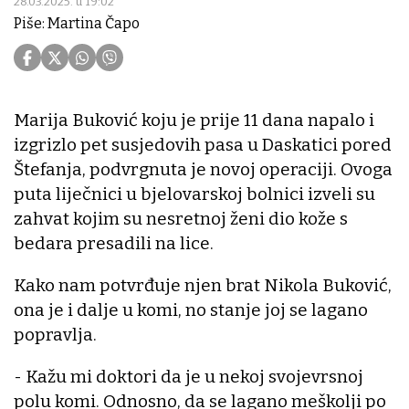
28.03.2025. u 19:02
Piše: Martina Čapo
Marija Buković koju je prije 11 dana napalo i
izgrizlo pet susjedovih pasa u Daskatici pored
Štefanja, podvrgnuta je novoj operaciji. Ovoga
puta liječnici u bjelovarskoj bolnici izveli su
zahvat kojim su nesretnoj ženi dio kože s
bedara presadili na lice.
Kako nam potvrđuje njen brat Nikola Buković,
ona je i dalje u komi, no stanje joj se lagano
popravlja.
- Kažu mi doktori da je u nekoj svojevrsnoj
polu komi. Odnosno, da se lagano meškolji po