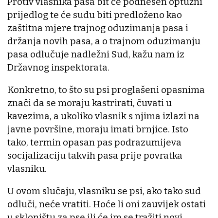
Protiv vlasnika pasa bit će podnesen optužni
prijedlog te će sudu biti predloženo kao
zaštitna mjere trajnog oduzimanja pasa i
držanja novih pasa, a o trajnom oduzimanju
pasa odlučuje nadležni Sud, kažu nam iz
Državnog inspektorata.
Konkretno, to što su psi proglašeni opasnima
znači da se moraju kastrirati, čuvati u
kavezima, a ukoliko vlasnik s njima izlazi na
javne površine, moraju imati brnjice. Isto
tako, termin opasan pas podrazumijeva
socijalizaciju takvih pasa prije povratka
vlasniku.
U ovom slučaju, vlasniku se psi, ako tako sud
odluči, neće vratiti. Hoće li oni zauvijek ostati
u skloništu za pse ili će im se tražiti novi