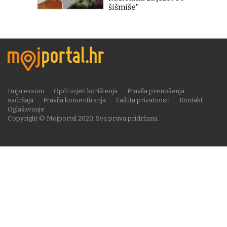
šišmiše''
Impressum
Opći uvjeti korištenja
Pravila prenošenja
sadržaja
Pravila komentiranja
Zaštita privatnosti
Kontakt
Oglašavanje
Copyright © Mojportal 2020. Sva prava pridržana.