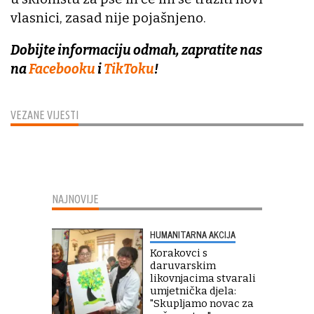
vlasnici, zasad nije pojašnjeno.
Dobijte informaciju odmah, zapratite nas
na
Facebooku
i
TikToku
!
VEZANE VIJESTI
NAJNOVIJE
HUMANITARNA AKCIJA
Korakovci s
daruvarskim
likovnjacima stvarali
umjetnička djela:
"Skupljamo novac za