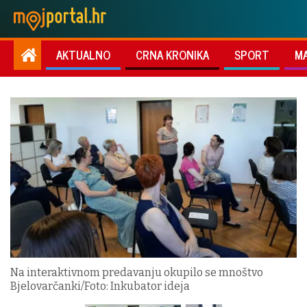
AKTUALNO
CRNA KRONIKA
SPORT
M
Na interaktivnom predavanju okupilo se mnoštvo
Bjelovarčanki/Foto: Inkubator ideja