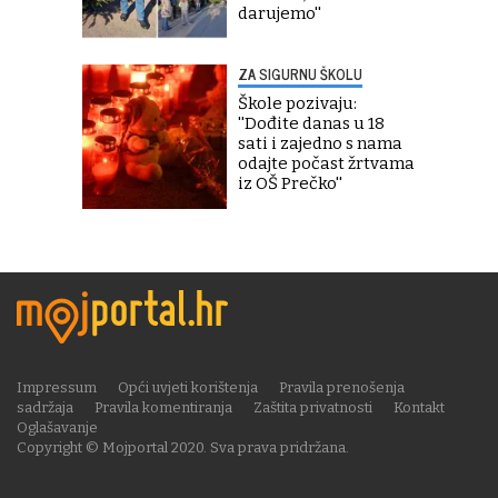
darujemo''
ZA SIGURNU ŠKOLU
Škole pozivaju:
''Dođite danas u 18
sati i zajedno s nama
odajte počast žrtvama
iz OŠ Prečko''
Impressum
Opći uvjeti korištenja
Pravila prenošenja
sadržaja
Pravila komentiranja
Zaštita privatnosti
Kontakt
Oglašavanje
Copyright © Mojportal 2020. Sva prava pridržana.