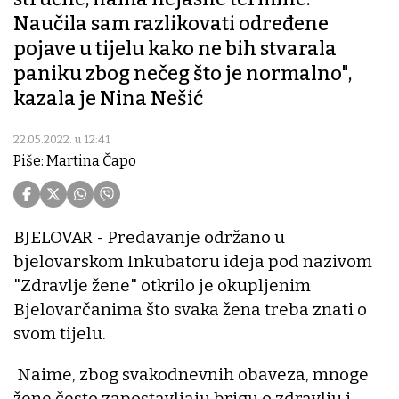
Naučila sam razlikovati određene
pojave u tijelu kako ne bih stvarala
paniku zbog nečeg što je normalno",
kazala je Nina Nešić
22.05.2022. u 12:41
Piše: Martina Čapo
BJELOVAR - Predavanje održano u
bjelovarskom Inkubatoru ideja pod nazivom
"Zdravlje žene" otkrilo je okupljenim
Bjelovarčanima što svaka žena treba znati o
svom tijelu.
Naime, zbog svakodnevnih obaveza, mnoge
žene često zapostavljaju brigu o zdravlju i