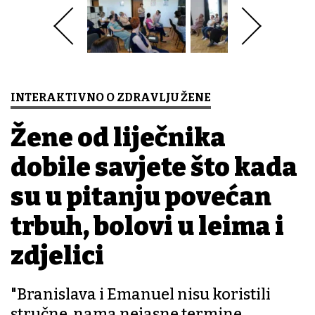
INTERAKTIVNO O ZDRAVLJU ŽENE
Žene od liječnika
dobile savjete što kada
su u pitanju povećan
trbuh, bolovi u leđima i
zdjelici
"Branislava i Emanuel nisu koristili
stručne, nama nejasne termine.