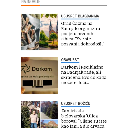
NAJNOVIJE
USUSRET BLAGDANIMA
Grad Čazma na
Badnjak organizira
podjelu prženih
ribica: ''Sve ste
pozvani i dobrodošli''
OBAVIJEST
Darkom i Reciklažno
na Badnjak rade, ali
skraćeno. Evo do kada
možete doći...
USUSRET BOŽIĆU
Zamirisala
bjelovarska 'Ulica
borova': ''Cijene su iste
kao lani, a dio drvaca