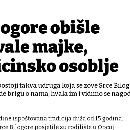
logore obišle
ivale majke,
icinsko osoblje
postoji takva udruga koja se zove Srce Bilog
de brigu o nama, hvala im i vidimo se nago
dine ispoštovana tradicija duža od 15 godina.
ce Bilogore posjetile su rodilište u Općoj