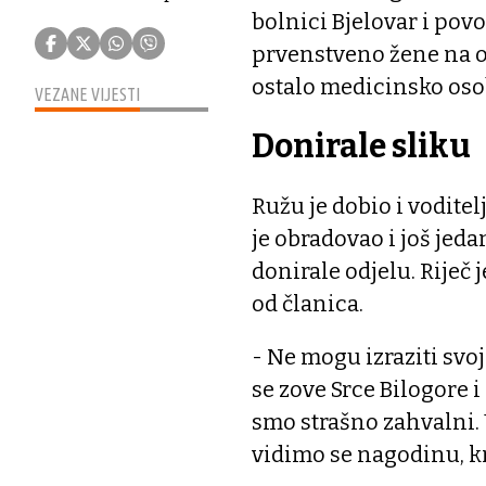
bolnici Bjelovar i po
prvenstveno žene na odj
ostalo medicinsko osob
VEZANE VIJESTI
Donirale sliku
Ružu je dobio i voditel
je obradovao i još jed
donirale odjelu. Riječ 
od članica.
- Ne mogu izraziti svoj
se zove Srce Bilogore 
smo strašno zahvalni. 
vidimo se nagodinu, kr