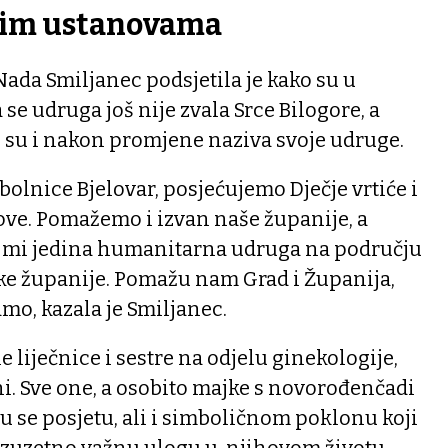
nim ustanovama
ada Smiljanec podsjetila je kako su u
a se udruga još nije zvala Srce Bilogore, a
i su i nakon promjene naziva svoje udruge.
bolnice Bjelovar, posjećujemo Dječje vrtiće i
ove. Pomažemo i izvan naše županije, a
o mi jedina humanitarna udruga na području
ske županije. Pomažu nam Grad i Županija,
mo, kazala je Smiljanec.
 liječnice i sestre na odjelu ginekologije,
ni. Sve one, a osobito majke s novorođenčadi
 se posjetu, ali i simboličnom poklonu koji