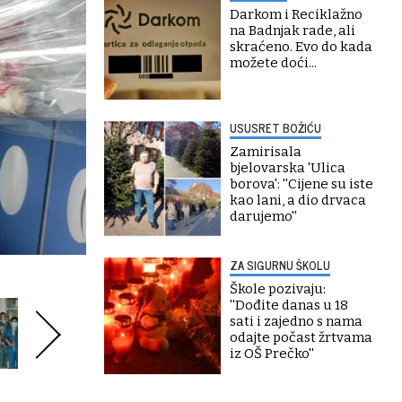
Darkom i Reciklažno
na Badnjak rade, ali
skraćeno. Evo do kada
možete doći...
USUSRET BOŽIĆU
Zamirisala
bjelovarska 'Ulica
borova': ''Cijene su iste
kao lani, a dio drvaca
darujemo''
ZA SIGURNU ŠKOLU
Škole pozivaju:
''Dođite danas u 18
sati i zajedno s nama
odajte počast žrtvama
iz OŠ Prečko''