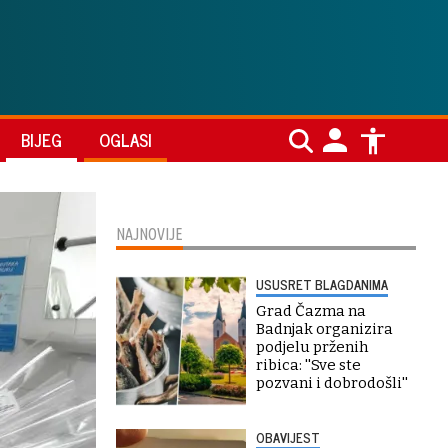
BIJEG
OGLASI
NAJNOVIJE
USUSRET BLAGDANIMA
Grad Čazma na
Badnjak organizira
podjelu prženih
ribica: ''Sve ste
pozvani i dobrodošli''
OBAVIJEST