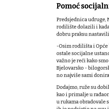
Pomoć socijal
Predsjednica udruge, N
rodilište dolazili i kad
dobru praksu nastavil
-Osim rodilišta i Opće 
ostale socijalne ustan
važno je reći kako sm
Bjelovarsko - bilogor
no najviše sami donira
Dodajmo, ruže su dobile
kao i primalje u rađao
u rukama obradovale su