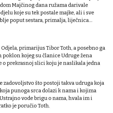
vodom Majčinog dana ružama darivale
elu koje su tek postale majke, ali i sve
lje poput sestara, primalja, liječnica…
j Odjela, primarijus Tibor Toth, a posebno ga
an poklon kojeg su članice Udruge žena
je o prekrasnoj slici koju je naslikala jedna
e zadovoljstvo što postoji takva udruga koja
i koja punoga srca dolazi k nama i kojima
Ustrajno vode brigu o nama, hvala im i
atko je poručio Toth.