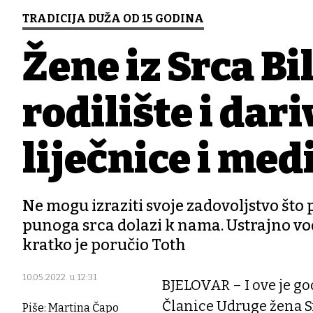
TRADICIJA DUŽA OD 15 GODINA
Žene iz Srca Bi
rodilište i dar
liječnice i med
Ne mogu izraziti svoje zadovoljstvo što 
punoga srca dolazi k nama. Ustrajno vo
kratko je poručio Toth
10.05.2022. u 12:31
BJELOVAR – I ove je go
Članice Udruge žena Sr
Piše: Martina Čapo