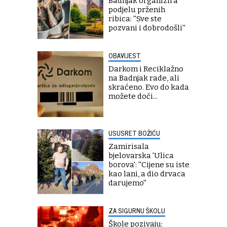
Badnjak organizira
podjelu prženih
ribica: ''Sve ste
pozvani i dobrodošli''
OBAVIJEST
Darkom i Reciklažno
na Badnjak rade, ali
skraćeno. Evo do kada
možete doći...
USUSRET BOŽIĆU
Zamirisala
bjelovarska 'Ulica
borova': ''Cijene su iste
kao lani, a dio drvaca
darujemo''
ZA SIGURNU ŠKOLU
Škole pozivaju: