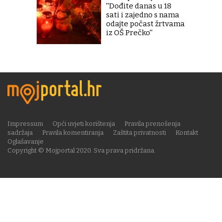
''Dođite danas u 18
sati i zajedno s nama
odajte počast žrtvama
iz OŠ Prečko''
Impressum
Opći uvjeti korištenja
Pravila prenošenja
sadržaja
Pravila komentiranja
Zaštita privatnosti
Kontakt
Oglašavanje
Copyright © Mojportal 2020. Sva prava pridržana.