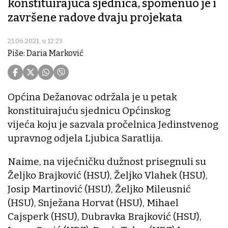
konstituirajuća sjednica, spomenuo je i
završene radove dvaju projekata
21.06.2021. u 12:23
Piše: Daria Marković
Općina Dežanovac održala je u petak
konstituirajuću sjednicu Općinskog
vijeća koju je sazvala pročelnica Jedinstvenog
upravnog odjela Ljubica Saratlija.
Naime, na vijećničku dužnost prisegnuli su
Željko Brajković (HSU), Željko Vlahek (HSU),
Josip Martinović (HSU), Željko Mileusnić
(HSU), Snježana Horvat (HSU), Mihael
Cajsperk (HSU), Dubravka Brajković (HSU),