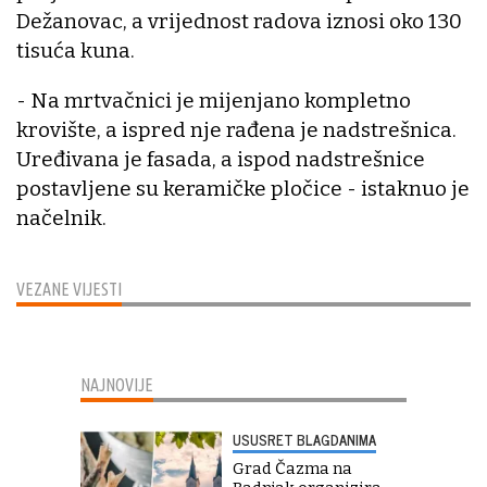
Dežanovac, a vrijednost radova iznosi oko 130
tisuća kuna.
- Na mrtvačnici je mijenjano kompletno
krovište, a ispred nje rađena je nadstrešnica.
Uređivana je fasada, a ispod nadstrešnice
postavljene su keramičke pločice - istaknuo je
načelnik.
VEZANE VIJESTI
NAJNOVIJE
USUSRET BLAGDANIMA
Grad Čazma na