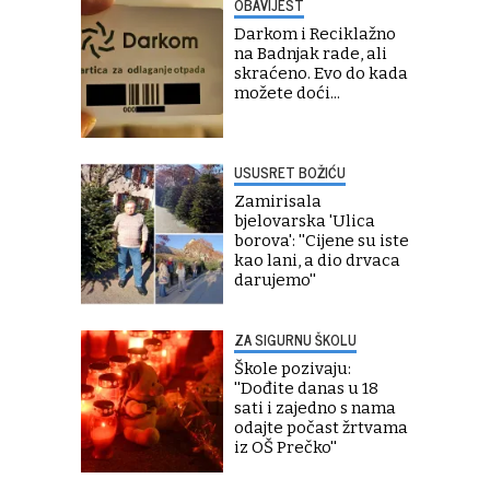
OBAVIJEST
Darkom i Reciklažno
na Badnjak rade, ali
skraćeno. Evo do kada
možete doći...
USUSRET BOŽIĆU
Zamirisala
bjelovarska 'Ulica
borova': ''Cijene su iste
kao lani, a dio drvaca
darujemo''
ZA SIGURNU ŠKOLU
Škole pozivaju:
''Dođite danas u 18
sati i zajedno s nama
odajte počast žrtvama
iz OŠ Prečko''