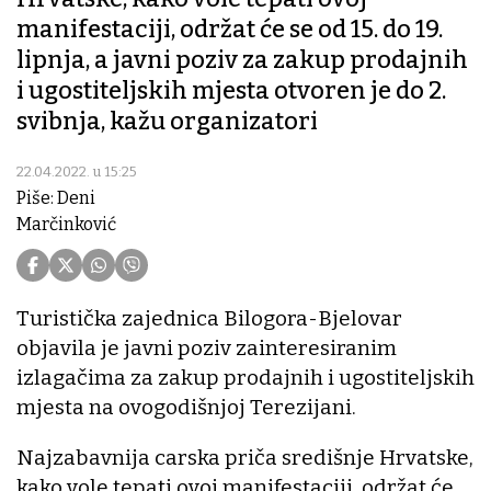
manifestaciji, održat će se od 15. do 19.
lipnja, a javni poziv za zakup prodajnih
i ugostiteljskih mjesta otvoren je do 2.
svibnja, kažu organizatori
22.04.2022. u 15:25
Piše: Deni
Marčinković
Turistička zajednica Bilogora-Bjelovar
objavila je javni poziv zainteresiranim
izlagačima za zakup prodajnih i ugostiteljskih
mjesta na ovogodišnjoj Terezijani.
Najzabavnija carska priča središnje Hrvatske,
kako vole tepati ovoj manifestaciji, održat će