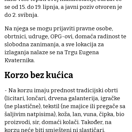
se od 15. do 19. lipnja, a javni poziv otvoren je
do 2. svibnja.
Na njega se mogu prijaviti pravne osobe,
obrtnici, udruge, OPG-ovi, domaća radinost te
slobodna zanimanja, a sve lokacija za
izlaganja nalaze se na Trgu Eugena
Kvaternika.
Korzo bez kućica
- Na korzu imaju prednost tradicijski obrti
(licitari, lončari, drvena galanterija, igračke
(ne plastične), tekstil (ne majice ili pregače sa
šaljivim natpisima), koža, lan, vuna, čipka, bio
proizvodi, sir, domaći kolači. Također, na
korzu neće biti smješteni ni slastičari,