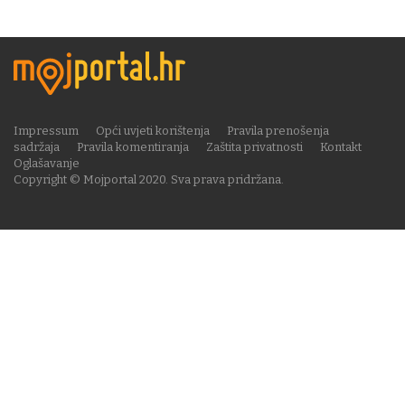
Impressum
Opći uvjeti korištenja
Pravila prenošenja
sadržaja
Pravila komentiranja
Zaštita privatnosti
Kontakt
Oglašavanje
Copyright © Mojportal 2020. Sva prava pridržana.