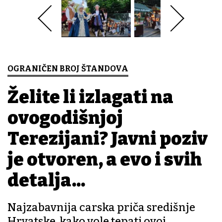
OGRANIČEN BROJ ŠTANDOVA
Želite li izlagati na
ovogodišnjoj
Terezijani? Javni poziv
je otvoren, a evo i svih
detalja...
Najzabavnija carska priča središnje
Hrvatske, kako vole tepati ovoj