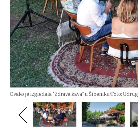
Ovako je izgledala "Zdrava kava" u Šibeniku/Foto: Udr