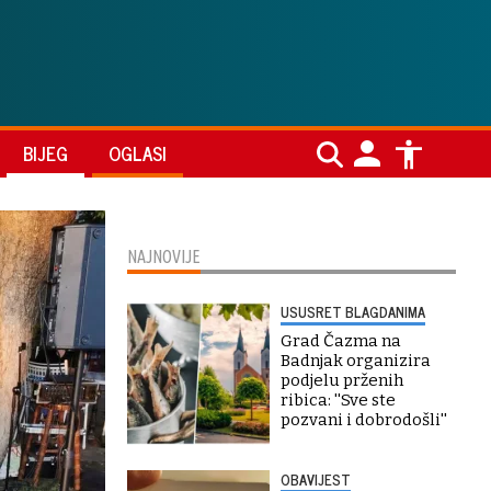
BIJEG
OGLASI
NAJNOVIJE
USUSRET BLAGDANIMA
Grad Čazma na
Badnjak organizira
podjelu prženih
ribica: ''Sve ste
pozvani i dobrodošli''
OBAVIJEST