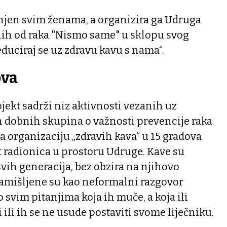
njen svim ženama, a organizira ga Udruga
enih od raka "Nismo same" u sklopu svog
educiraj se uz zdravu kavu s nama“.
ova
jekt sadrži niz aktivnosti vezanih uz
h dobnih skupina o važnosti prevencije raka
a organizaciju „zdravih kava“ u 15 gradova
t radionica u prostoru Udruge. Kave su
ih generacija, bez obzira na njihovo
zamišljene su kao neformalni razgovor
 svim pitanjima koja ih muče, a koja ili
ili ih se ne usude postaviti svome liječniku.