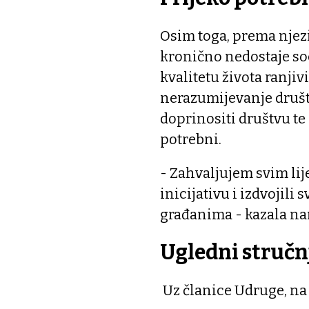
Osim toga, prema njezi
kronično nedostaje so
kvalitetu života ranjiv
nerazumijevanje društv
doprinositi društvu te
potrebni.
- Zahvaljujem svim lij
inicijativu i izdvojili
građanima - kazala nam
Ugledni stručn
Uz članice Udruge, na 