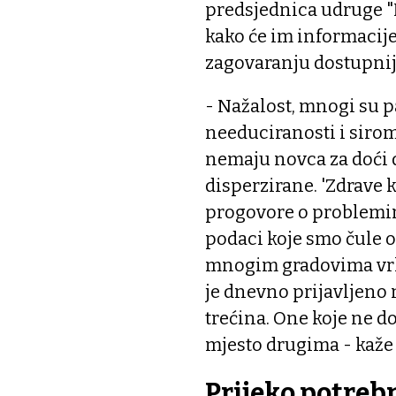
predsjednica udruge 
kako će im informacije
zagovaranju dostupnije
- Nažalost, mnogi su p
needuciranosti i siro
nemaju novca za doći d
disperzirane. 'Zdrave k
progovore o problemim
podaci koje smo čule 
mnogim gradovima vrlo 
je dnevno prijavljeno 
trećina. One koje ne d
mjesto drugima - kaže 
Prijeko potreb