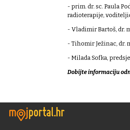
- prim. dr. sc. Paula Po
radioterapije, voditel
- Vladimir Bartoš, dr. m
- Tihomir Ježinac, dr. 
- Milada Sofka, predsj
Dobijte informaciju od