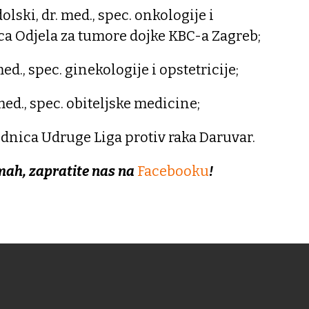
dolski, dr. med., spec. onkologije i
jica Odjela za tumore dojke KBC-a Zagreb;
ed., spec. ginekologije i opstetricije;
med., spec. obiteljske medicine;
ednica Udruge Liga protiv raka Daruvar.
mah, zapratite nas na
Facebooku
!