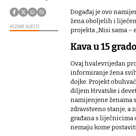
Događaj je ovo namije
žena oboljelih i liječ
VEZANE VIJESTI
projekta „Nisi sama – 
Kava u 15 grad
Ovaj hvalevrijedan pro
informiranje žena svi
dojke. Projekt obuhvać
diljem Hrvatske i deve
namijenjene ženama sv
zdravstveno stanje, a 
građana s liječnicima o
nemaju kome postaviti 