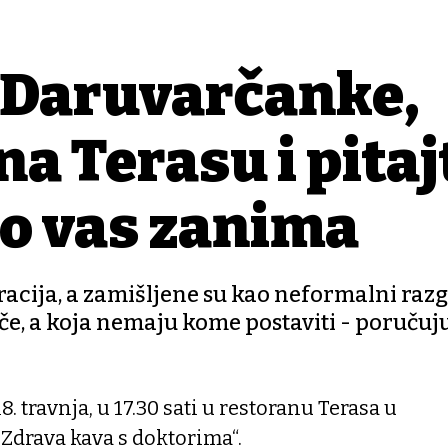
Daruvarčanke,
 na Terasu i pitaj
to vas zanima
cija, a zamišljene su kao neformalni razg
če, a koja nemaju kome postaviti - poručuju
 travnja, u 17.30 sati u restoranu Terasa u
„Zdrava kava s doktorima“.