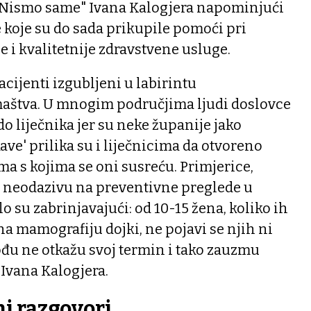
"Nismo same" Ivana Kalogjera napominjući
 koje su do sada prikupile pomoći pri
 i kvalitetnije zdravstvene usluge.
acijenti izgubljeni u labirintu
maštva. U mnogim područjima ljudi doslovce
o liječnika jer su neke županije jako
ave' prilika su i liječnicima da otvoreno
a s kojima se oni susreću. Primjerice,
o neodazivu na preventivne preglede u
su zabrinjavajući: od 10-15 žena, koliko ih
na mamografiju dojki, ne pojavi se njih ni
ođu ne otkažu svoj termin i tako zauzmu
Ivana Kalogjera.
ni razgovori