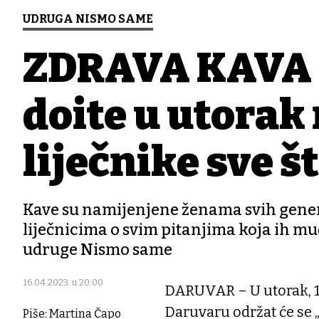
UDRUGA NISMO SAME
ZDRAVA KAVA 
dođite u utorak
liječnike sve š
Kave su namijenjene ženama svih genera
liječnicima o svim pitanjima koja ih mu
udruge Nismo same
16.04.2023. u 20:00
DARUVAR – U utorak, 18.
Daruvaru održat će se 
Piše: Martina Čapo