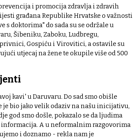
 prevencija i promocija zdravlja i zdravih
ijesti građana Republike Hrvatske o važnosti
ve s doktorima" do sada su se održale u
varu, Šibeniku, Zaboku, Ludbregu,
ivnici, Gospiću i Virovitici, a ostavile su
ujući utjecaj na žene te okupile više od 500
jenti
avoj kavi' u Daruvaru. Do sad smo obišle
 je bio jako velik odaziv na našu inicijativu,
Gdje god smo došle, pokazalo se da ljudima
 i informacija. A u neformalnim razgovorima
čujemo i doznamo - rekla nam je