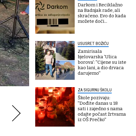
Darkom i Reciklažno
na Badnjak rade, ali
skraćeno. Evo do kada
možete doći...
USUSRET BOŽIĆU
Zamirisala
bjelovarska 'Ulica
borova': ''Cijene su iste
kao lani, a dio drvaca
darujemo''
ZA SIGURNU ŠKOLU
Škole pozivaju:
''Dođite danas u 18
sati i zajedno s nama
odajte počast žrtvama
iz OŠ Prečko''