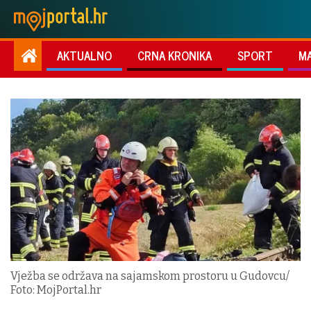
AKTUALNO
CRNA KRONIKA
SPORT
M
Vježba se održava na sajamskom prostoru u Gudovcu/
Foto: MojPortal.hr