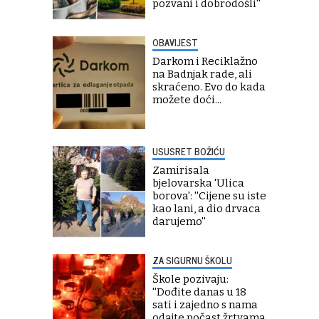
pozvani i dobrodošli''
OBAVIJEST
Darkom i Reciklažno
na Badnjak rade, ali
skraćeno. Evo do kada
možete doći...
USUSRET BOŽIĆU
Zamirisala
bjelovarska 'Ulica
borova': ''Cijene su iste
kao lani, a dio drvaca
darujemo''
ZA SIGURNU ŠKOLU
Škole pozivaju:
''Dođite danas u 18
sati i zajedno s nama
odajte počast žrtvama