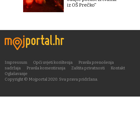
iz OŠ Prečko''
Impressum
Opći uvjeti korištenja
Pravila prenošenja
sadržaja
Pravila komentiranja
Zaštita privatnosti
Kontakt
Oglašavanje
Copyright © Mojportal 2020. Sva prava pridržana.