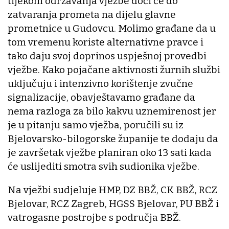
tijekom održavanja vježbe doći će do
zatvaranja prometa na dijelu glavne
prometnice u Gudovcu. Molimo građane da u
tom vremenu koriste alternativne pravce i
tako daju svoj doprinos uspješnoj provedbi
vježbe. Kako pojačane aktivnosti žurnih službi
uključuju i intenzivno korištenje zvučne
signalizacije, obavještavamo građane da
nema razloga za bilo kakvu uznemirenost jer
je u pitanju samo vježba, poručili su iz
Bjelovarsko-bilogorske županije te dodaju da
je završetak vježbe planiran oko 13 sati kada
će uslijediti smotra svih sudionika vježbe.
Na vježbi sudjeluje HMP, DZ BBŽ, CK BBŽ, RCZ
Bjelovar, RCZ Zagreb, HGSS Bjelovar, PU BBŽ i
vatrogasne postrojbe s područja BBŽ.