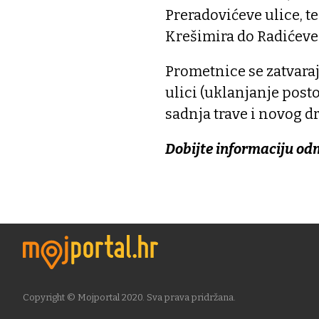
Preradovićeve ulice, te
Krešimira do Radićeve 
Prometnice se zatvaraj
ulici (uklanjanje post
sadnja trave i novog d
Dobijte informaciju od
Copyright © Mojportal 2020. Sva prava pridržana.