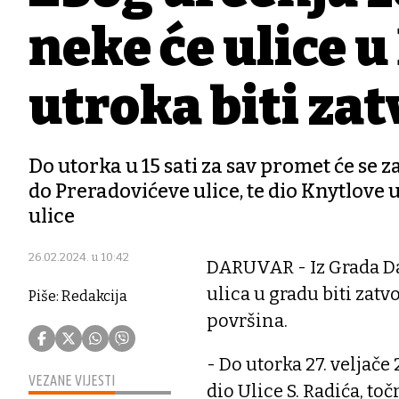
neke će ulice 
utroka biti za
Do utorka u 15 sati za sav promet će se z
do Preradovićeve ulice, te dio Knytlove 
ulice
26.02.2024. u 10:42
DARUVAR - Iz Grada Dar
ulica u gradu biti zat
Piše: Redakcija
površina.
- Do utorka 27. veljače 
VEZANE VIJESTI
dio Ulice S. Radića, to