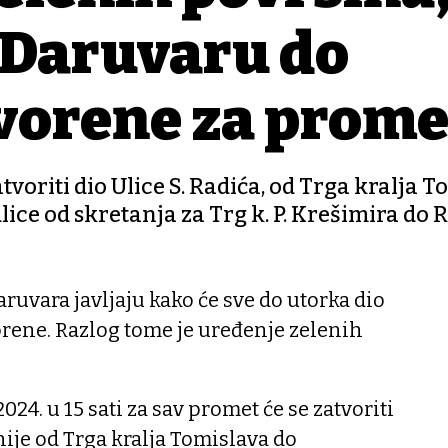
u Daruvaru do
tvorene za prome
atvoriti dio Ulice S. Radića, od Trga kralja 
ulice od skretanja za Trg k. P. Krešimira do 
uvara javljaju kako će sve do utorka dio
vorene. Razlog tome je uređenje zelenih
2024. u 15 sati za sav promet će se zatvoriti
čnije od Trga kralja Tomislava do