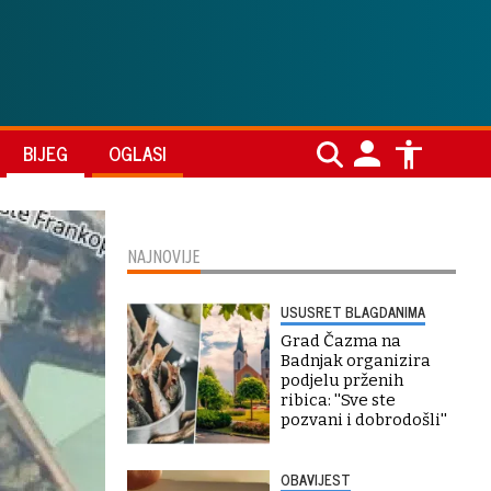
BIJEG
OGLASI
NAJNOVIJE
USUSRET BLAGDANIMA
Grad Čazma na
Badnjak organizira
podjelu prženih
ribica: ''Sve ste
pozvani i dobrodošli''
OBAVIJEST