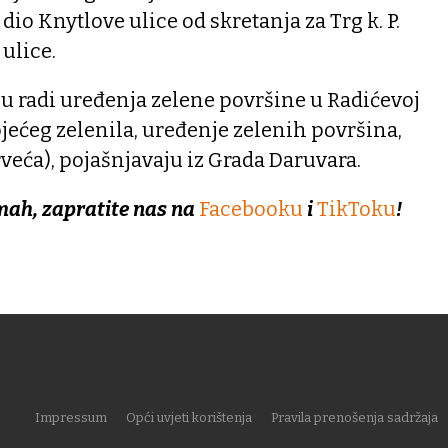
 dio Knytlove ulice od skretanja za Trg k. P.
ulice.
u radi uređenja zelene površine u Radićevoj
ojećeg zelenila, uređenje zelenih površina,
rveća), pojašnjavaju iz Grada Daruvara.
mah, zapratite nas na
Facebooku
i
TikToku
!
Impressum
Opći uvjeti korištenja
Pravila prenošenja sadržaja