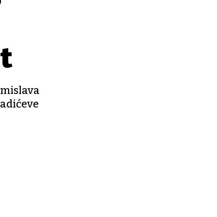
t
Tomislava
Radićeve