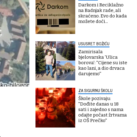
Darkom i Reciklažno
na Badnjak rade, ali
skraćeno. Evo do kada
možete doći...
USUSRET BOŽIĆU
Zamirisala
bjelovarska 'Ulica
borova': ''Cijene su iste
kao lani, a dio drvaca
darujemo''
ZA SIGURNU ŠKOLU
Škole pozivaju:
''Dođite danas u 18
sati i zajedno s nama
odajte počast žrtvama
iz OŠ Prečko''
,