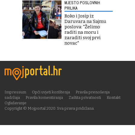
MJESTO POSLOVNIH
PRILIKA
Roko i Josip iz
Daruvara na Sajmu
poslova: "Želimo
raditi na moru i
zaraditi svoj prvi
novac"
Impressum
Opći uvjeti korištenja
Pravila prenošenja
sadržaja
Pravila komentiranja
Zaštita privatnosti
Kontakt
Oglašavanje
Copyright © Mojportal 2020. Sva prava pridržana.