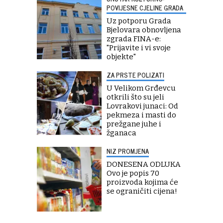
POVIJESNE CJELINE GRADA
Uz potporu Grada
Bjelovara obnovljena
zgrada FINA-e:
"Prijavite i vi svoje
objekte"
ZA PRSTE POLIZATI
U Velikom Grđevcu
otkrili što su jeli
Lovrakovi junaci: Od
pekmeza i masti do
prežgane juhe i
žganaca
NIZ PROMJENA
DONESENA ODLUKA
Ovo je popis 70
proizvoda kojima će
se ograničiti cijena!