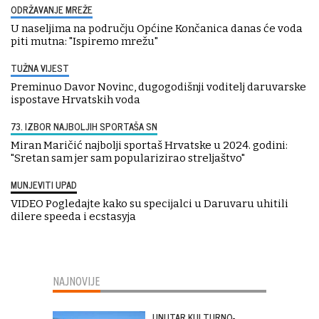
ODRŽAVANJE MREŽE
U naseljima na području Općine Končanica danas će voda
piti mutna: "Ispiremo mrežu"
TUŽNA VIJEST
Preminuo Davor Novinc, dugogodišnji voditelj daruvarske
ispostave Hrvatskih voda
73. IZBOR NAJBOLJIH SPORTAŠA SN
Miran Maričić najbolji sportaš Hrvatske u 2024. godini:
"Sretan sam jer sam popularizirao streljaštvo"
MUNJEVITI UPAD
VIDEO Pogledajte kako su specijalci u Daruvaru uhitili
dilere speeda i ecstasyja
NAJNOVIJE
UNUTAR KULTURNO-