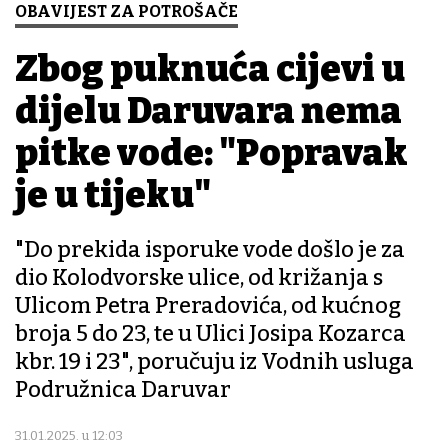
OBAVIJEST ZA POTROŠAČE
Zbog puknuća cijevi u
dijelu Daruvara nema
pitke vode: "Popravak
je u tijeku"
"Do prekida isporuke vode došlo je za
dio Kolodvorske ulice, od križanja s
Ulicom Petra Preradovića, od kućnog
broja 5 do 23, te u Ulici Josipa Kozarca
kbr. 19 i 23", poručuju iz Vodnih usluga
Podružnica Daruvar
31.01.2025. u 12:03