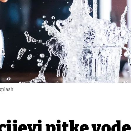
nsplash
ijevi pitke vode