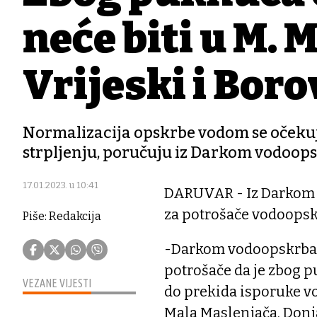
neće biti u M. M
Vrijeski i Boro
Normalizacija opskrbe vodom se očekuje
strpljenju, poručuju iz Darkom vodoops
17.01.2023. u 10:41
DARUVAR - Iz Darkom v
za potrošače vodoopsk
Piše: Redakcija
-Darkom vodoopskrba i
potrošače da je zbog 
VEZANE VIJESTI
do prekida isporuke vo
Mala Maslenjača, Donja