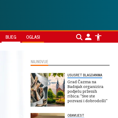
BIJEG
OGLASI
NAJNOVIJE
USUSRET BLAGDANIMA
Grad Čazma na
Badnjak organizira
podjelu prženih
ribica: ''Sve ste
pozvani i dobrodošli''
OBAVIJEST