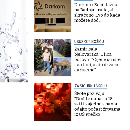
Darkom i Reciklažno
na Badnjak rade, ali
skraćeno. Evo do kada
možete doći...
USUSRET BOŽIĆU
Zamirisala
bjelovarska 'Ulica
borova': ''Cijene su iste
kao lani, a dio drvaca
darujemo''
ZA SIGURNU ŠKOLU
Škole pozivaju:
''Dođite danas u 18
sati i zajedno s nama
odajte počast žrtvama
iz OŠ Prečko''