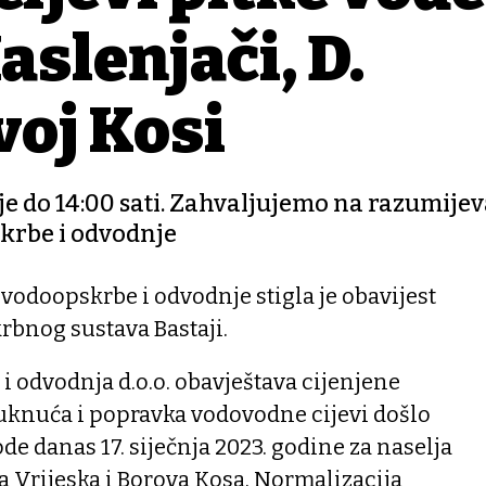
aslenjači, D.
voj Kosi
 do 14:00 sati. Zahvaljujemo na razumijev
krbe i odvodnje
odoopskrbe i odvodnje stigla je obavijest
rbnog sustava Bastaji.
 odvodnja d.o.o. obavještava cijenjene
puknuća i popravka vodovodne cijevi došlo
de danas 17. siječnja 2023. godine za naselja
 Vrijeska i Borova Kosa. Normalizacija