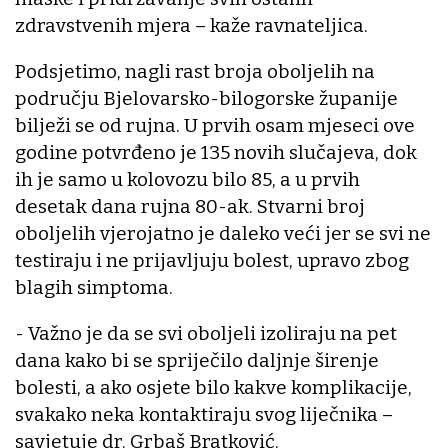
zdravstvenih mjera – kaže ravnateljica.
Podsjetimo, nagli rast broja oboljelih na
području Bjelovarsko-bilogorske županije
bilježi se od rujna. U prvih osam mjeseci ove
godine potvrđeno je 135 novih slučajeva, dok
ih je samo u kolovozu bilo 85, a u prvih
desetak dana rujna 80-ak. Stvarni broj
oboljelih vjerojatno je daleko veći jer se svi ne
testiraju i ne prijavljuju bolest, upravo zbog
blagih simptoma.
- Važno je da se svi oboljeli izoliraju na pet
dana kako bi se spriječilo daljnje širenje
bolesti, a ako osjete bilo kakve komplikacije,
svakako neka kontaktiraju svog liječnika –
savjetuje dr. Grbaš Bratković.