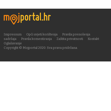
Impressum
Opći uvjeti korištenja
Pravila prenošenja
sadržaja
Pravila komentiranja
Zaštita privatnosti
Kontakt
Oglašavanje
Copyright © Mojportal 2020. Sva prava pridržana.