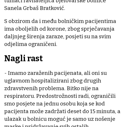
tumači ravnateljica bjelovarske bolnice
Sanela Grbaš Bratković.
S obzirom da i među bolničkim pacijentima
ima oboljelih od korone, zbog sprječavanja
daljnjeg širenja zaraze, posjeti su na svim
odjelima ograničeni.
Nagli rast
- Imamo zaraženih pacijenata, ali oni su
uglavnom hospitalizirani zbog drugih
zdravstvenih problema. Bitko nije na
respiratoru. Predostrožnosti radi, ograničili
smo posjete na jednu osobu koja se kod
pacijenta može zadržati deset do 15 minuta, a
ulazak u bolnicu moguć je samo uz nošenje
maske i pridržavanje svih ostalih