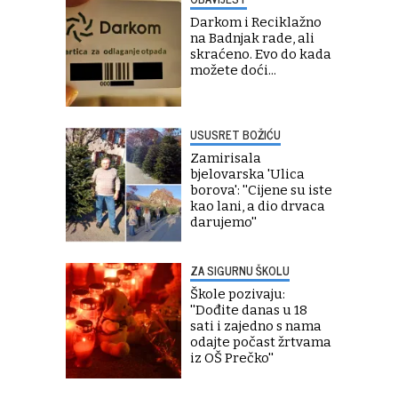
Darkom i Reciklažno
na Badnjak rade, ali
skraćeno. Evo do kada
možete doći...
USUSRET BOŽIĆU
Zamirisala
bjelovarska 'Ulica
borova': ''Cijene su iste
kao lani, a dio drvaca
darujemo''
ZA SIGURNU ŠKOLU
Škole pozivaju:
''Dođite danas u 18
sati i zajedno s nama
odajte počast žrtvama
iz OŠ Prečko''