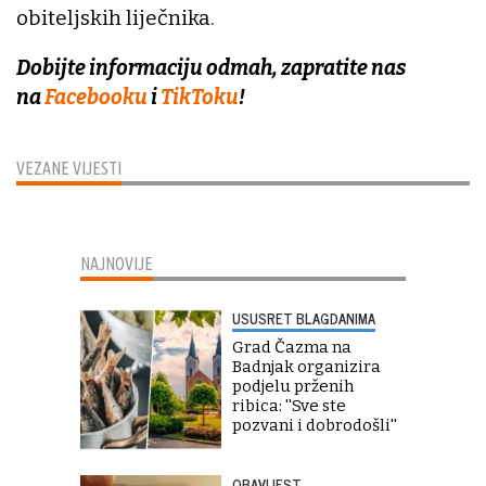
obiteljskih liječnika.
Dobijte informaciju odmah, zapratite nas
na
Facebooku
i
TikToku
!
VEZANE VIJESTI
NAJNOVIJE
USUSRET BLAGDANIMA
Grad Čazma na
Badnjak organizira
podjelu prženih
ribica: ''Sve ste
pozvani i dobrodošli''
OBAVIJEST