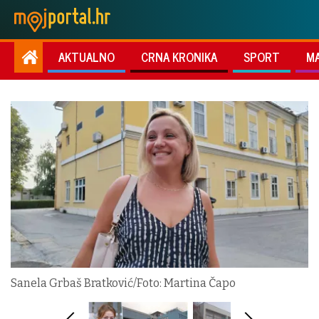
AKTUALNO
CRNA KRONIKA
SPORT
M
Sanela Grbaš Bratković/Foto: Martina Čapo