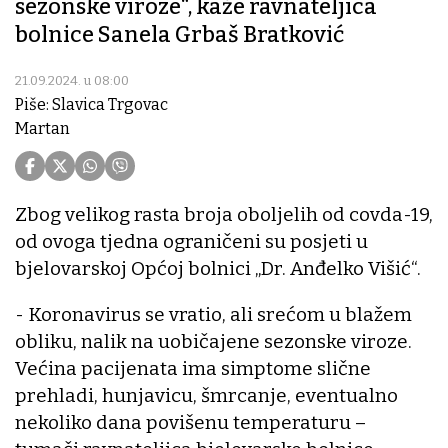
sezonske viroze“, kaže ravnateljica
bolnice Sanela Grbaš Bratković
21.09.2024. u 08:00
Piše: Slavica Trgovac
Martan
Zbog velikog rasta broja oboljelih od covda-19,
od ovoga tjedna ograničeni su posjeti u
bjelovarskoj Općoj bolnici „Dr. Anđelko Višić“.
- Koronavirus se vratio, ali srećom u blažem
obliku, nalik na uobičajene sezonske viroze.
Većina pacijenata ima simptome slične
prehladi, hunjavicu, šmrcanje, eventualno
nekoliko dana povišenu temperaturu –