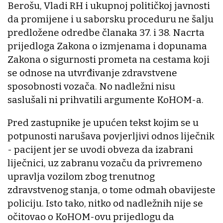
Berošu, Vladi RH i ukupnoj političkoj javnosti
da promijene i u saborsku proceduru ne šalju
predložene odredbe članaka 37. i 38. Nacrta
prijedloga Zakona o izmjenama i dopunama
Zakona o sigurnosti prometa na cestama koji
se odnose na utvrđivanje zdravstvene
sposobnosti vozača. No nadležni nisu
saslušali ni prihvatili argumente KoHOM-a.
Pred zastupnike je upućen tekst kojim se u
potpunosti narušava povjerljivi odnos liječnik
- pacijent jer se uvodi obveza da izabrani
liječnici, uz zabranu vozaču da privremeno
upravlja vozilom zbog trenutnog
zdravstvenog stanja, o tome odmah obavijeste
policiju. Isto tako, nitko od nadležnih nije se
očitovao o KoHOM-ovu prijedlogu da