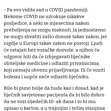
- Pa evo vidite sad u COVID pandemiji.
Nekome COVID ne uzrokuje nikakve
posljedice, a neki se mjesecima nakon
preboljenja ne mogu maknuti. Ja jednostavno
ne mogu shvatiti zašto donose takav zakon, jer
nigdje u Europi takav zakon ne postoji. Ljudi
će ostajati bez vozačke dozvole, a njihov će
odgovor biti da će izbjegavati liječnike
obiteljske medicine i odlaziti privatnicima,
koji nemaju obvezu prijavljivanja. Ili će voziti
bolesni i uopće neće odlaziti liječniku.
Bilo bi puno bolje da bude kao i dosad, kad je
liječnik savjetovao pacijenta da bi bilo dobro
da ne vozi sljedećih 10-ak dana i to bi mu
upisao u karton, a u trajnijim i težim stanjima