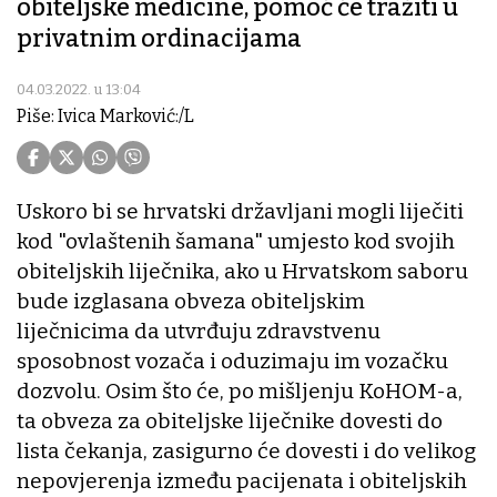
obiteljske medicine, pomoć će tražiti u
privatnim ordinacijama
04.03.2022. u 13:04
Piše: Ivica Marković:/L
Uskoro bi se hrvatski državljani mogli liječiti
kod "ovlaštenih šamana" umjesto kod svojih
obiteljskih liječnika, ako u Hrvatskom saboru
bude izglasana obveza obiteljskim
liječnicima da utvrđuju zdravstvenu
sposobnost vozača i oduzimaju im vozačku
dozvolu. Osim što će, po mišljenju KoHOM-a,
ta obveza za obiteljske liječnike dovesti do
lista čekanja, zasigurno će dovesti i do velikog
nepovjerenja između pacijenata i obiteljskih