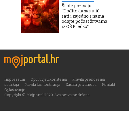
Škole pozivaju:
''Dođite danas u 18
sati i zajedno s nama
odajte počast žrtvama
iz OŠ Prečko''
Impressum
Opći uvjeti korištenja
Pravila prenošenja
sadržaja
Pravila komentiranja
Zaštita privatnosti
Kontakt
Oglašavanje
Copyright © Mojportal 2020. Sva prava pridržana.