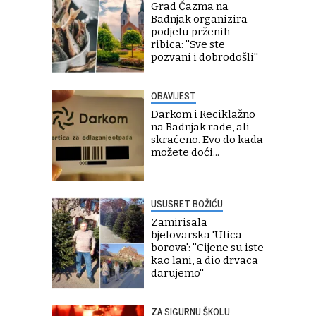
Grad Čazma na
Badnjak organizira
podjelu prženih
ribica: ''Sve ste
pozvani i dobrodošli''
OBAVIJEST
Darkom i Reciklažno
na Badnjak rade, ali
skraćeno. Evo do kada
možete doći...
USUSRET BOŽIĆU
Zamirisala
bjelovarska 'Ulica
borova': ''Cijene su iste
kao lani, a dio drvaca
darujemo''
ZA SIGURNU ŠKOLU