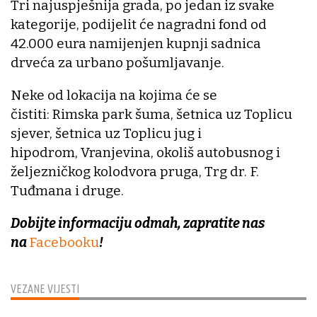
Tri najuspješnija grada, po jedan iz svake
kategorije, podijelit će nagradni fond od
42.000 eura namijenjen kupnji sadnica
drveća za urbano pošumljavanje.
Neke od lokacija na kojima će se
čistiti: Rimska park šuma, šetnica uz Toplicu
sjever, šetnica uz Toplicu jug i
hipodrom, Vranjevina, okoliš autobusnog i
željezničkog kolodvora pruga, Trg dr. F.
Tuđmana i druge.
Dobijte informaciju odmah, zapratite nas
na
Facebooku
!
VEZANE VIJESTI