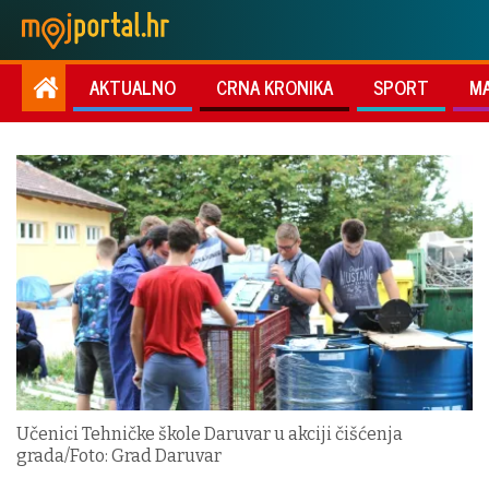
AKTUALNO
CRNA KRONIKA
SPORT
M
Učenici Tehničke škole Daruvar u akciji čišćenja
grada/Foto: Grad Daruvar