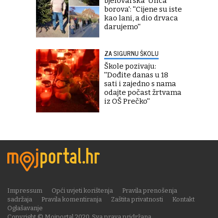
bjelovarska 'Ulica
borova': ''Cijene su iste
kao lani, a dio drvaca
darujemo''
ZA SIGURNU ŠKOLU
Škole pozivaju:
''Dođite danas u 18
sati i zajedno s nama
odajte počast žrtvama
iz OŠ Prečko''
Impressum
Opći uvjeti korištenja
Pravila prenošenja
sadržaja
Pravila komentiranja
Zaštita privatnosti
Kontakt
Oglašavanje
Copyright © Mojportal 2020. Sva prava pridržana.