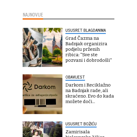
NAJNOVIJE
USUSRET BLAGDANIMA
Grad Čazma na
Badnjak organizira
podjelu prženih
ribica: ''Sve ste
pozvani i dobrodošli''
OBAVIJEST
Darkom i Reciklažno
na Badnjak rade, ali
skraćeno. Evo do kada
možete doći...
USUSRET BOŽIĆU
Zamirisala