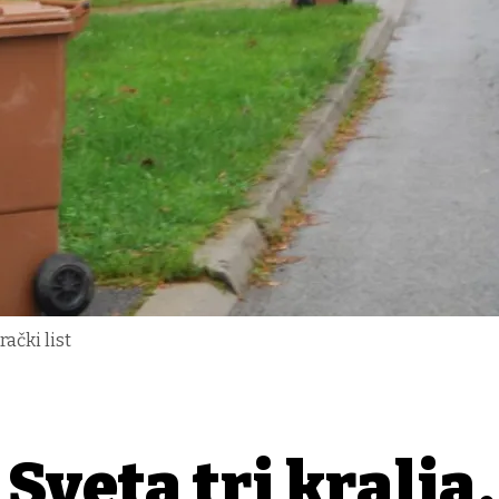
ački list
Sveta tri kralja,