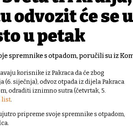
u odvozit će se 
to u petak
oje spremnike s otpadom, poručili su iz Ko
vaju korisnike iz Pakraca da će zbog
a (6. siječnja), odvoz otpada iz dijela Pakraca
om, odraditi iznimno sutra (četvrtak, 5.
list
.
 ujutro pripreme svoje spremnike s otpadom,
lca.