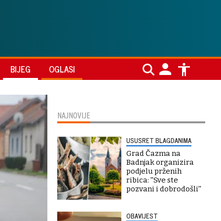
BIJEG
OGLASI
NAJNOVIJE
USUSRET BLAGDANIMA
Grad Čazma na
Badnjak organizira
podjelu prženih
ribica: ''Sve ste
pozvani i dobrodošli''
OBAVIJEST