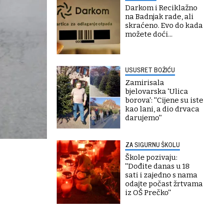
Darkom i Reciklažno
na Badnjak rade, ali
skraćeno. Evo do kada
možete doći...
USUSRET BOŽIĆU
Zamirisala
bjelovarska 'Ulica
borova': ''Cijene su iste
kao lani, a dio drvaca
darujemo''
ZA SIGURNU ŠKOLU
Škole pozivaju:
''Dođite danas u 18
sati i zajedno s nama
odajte počast žrtvama
iz OŠ Prečko''