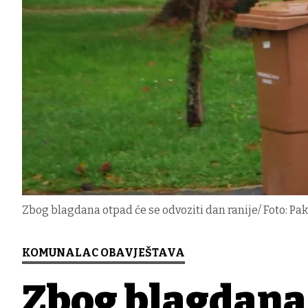
Zbog blagdana otpad će se odvoziti dan ranije/ Foto: Pakr
KOMUNALAC OBAVJEŠTAVA
Zbog blagdana 