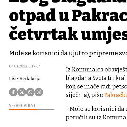
otpad u Pakrac
četvrtak umjes
Mole se korisnici da ujutro pripreme sv
04.01.2023. u 17:04
Iz Komunalca obavješta
blagdana Sveta tri kralj
Piše: Redakcija
koji se inače radi petk
siječnja), piše
Pakrački 
VEZANE VIJESTI
- Mole se korisnici da
poručili su iz Komuna