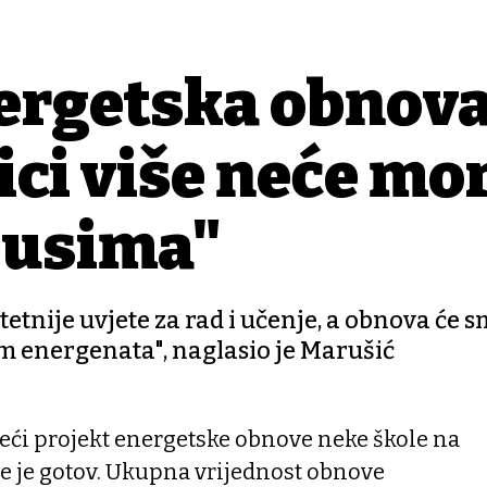
nergetska obnov
ici više neće mo
busima"
itetnije uvjete za rad i učenje, a obnova će s
om energenata", naglasio je Marušić
jveći projekt energetske obnove neke škole na
e je gotov. Ukupna vrijednost obnove