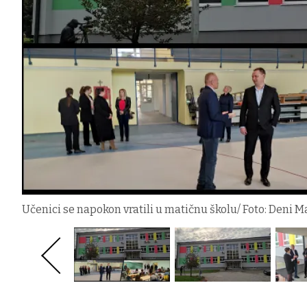
Učenici se napokon vratili u matičnu školu/ Foto: Deni M