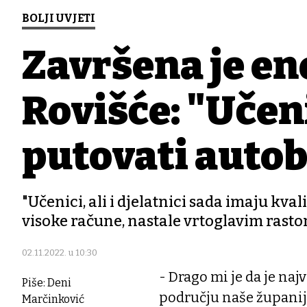
BOLJI UVJETI
Završena je e
Rovišće: "Učen
putovati auto
"Učenici, ali i djelatnici sada imaju kval
visoke račune, nastale vrtoglavim rast
02.11.2022. u 10:30
- Drago mi je da je na
Piše: Deni
području naše županij
Marčinković