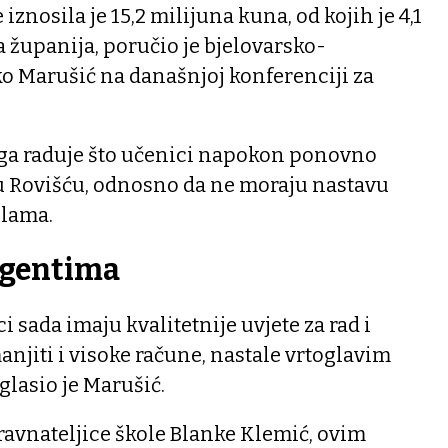
znosila je 15,2 milijuna kuna, od kojih je 4,1
 županija, poručio je bjelovarsko-
o Marušić na današnjoj konferenciji za
a ga raduje što učenici napokon ponovno
 Rovišću, odnosno da ne moraju nastavu
olama.
rgentima
ici sada imaju kvalitetnije uvjete za rad i
anjiti i visoke račune, nastale vrtoglavim
lasio je Marušić.
ravnateljice škole Blanke Klemić, ovim