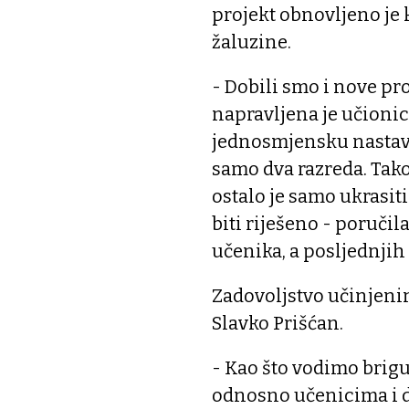
projekt obnovljeno je k
žaluzine.
- Dobili smo i nove pro
napravljena je učionic
jednosmjensku nastav
samo dva razreda. Tak
ostalo je samo ukrasiti
biti riješeno - poruči
učenika, a posljednjih t
Zadovoljstvo učinjenim
Slavko Prišćan.
- Kao što vodimo brigu
odnosno učenicima i dj