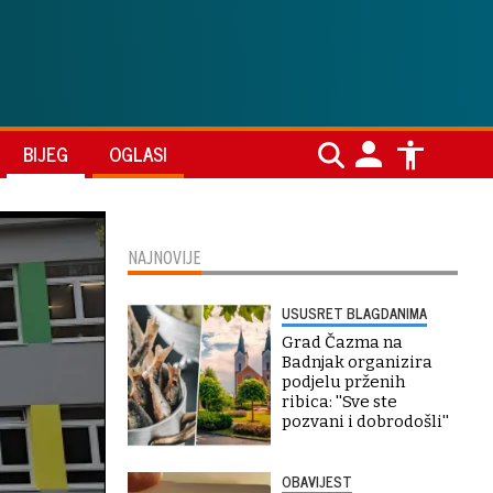
BIJEG
OGLASI
NAJNOVIJE
USUSRET BLAGDANIMA
Grad Čazma na
Badnjak organizira
podjelu prženih
ribica: ''Sve ste
pozvani i dobrodošli''
OBAVIJEST