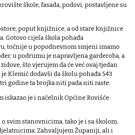
rovište škole, fasada, podovi, postavljene su
store, poput knjižnice, a od stare knjižnice
a. Gotovo cijela škola pohađa
u, točnije u popodnevnom smjeni imamo
ođer, u podrumu je napravljena garderoba, a
 zidove, što vjerujem da će već ovaj tjedan
la je Klemić dodavši da školu pohađa 543
ri godine ta brojka niti pada niti raste.
 iskazao je i načelnik Općine Rovišće
 o svim stanovnicima, tako je i sa školom,
elatnicima. Zahvaljujem Županiji, ali i