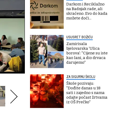
Darkom i Reciklažno
na Badnjak rade, ali
skraćeno. Evo do kada
možete doći...
USUSRET BOŽIĆU
Zamirisala
bjelovarska 'Ulica
borova': ''Cijene su iste
kao lani, a dio drvaca
darujemo''
ZA SIGURNU ŠKOLU
Škole pozivaju:
''Dođite danas u 18
sati i zajedno s nama
odajte počast žrtvama
iz OŠ Prečko''