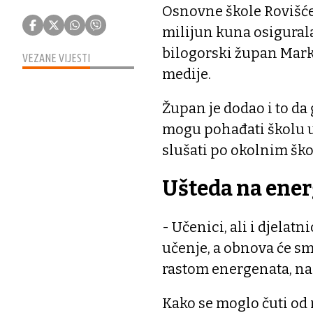
Osnovne škole Rovišće i
milijun kuna osigurala
bilogorski župan Mark
VEZANE VIJESTI
medije.
Župan je dodao i to d
mogu pohađati školu u
slušati po okolnim šk
Ušteda na ene
- Učenici, ali i djelatn
učenje, a obnova će sm
rastom energenata, nag
Kako se moglo čuti od 