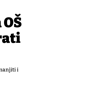
a OŠ
rati
manjiti i