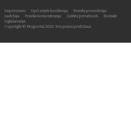
Impressum
Opći uvjeti korištenja
Pravila prenošenja
sadržaja
Pravila komentiranja
Zaštita privatnosti
Kontakt
Oglašavanje
Copyright © Mojportal 2020. Sva prava pridržana.