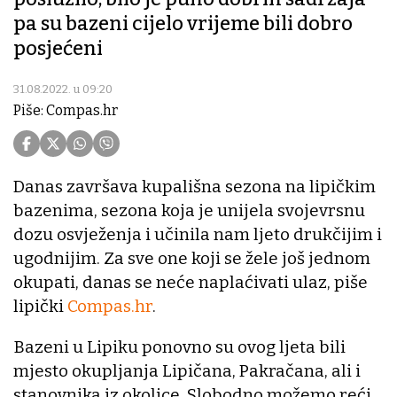
pa su bazeni cijelo vrijeme bili dobro
posjećeni
31.08.2022. u 09:20
Piše: Compas.hr
Danas završava kupališna sezona na lipičkim
bazenima, sezona koja je unijela svojevrsnu
dozu osvježenja i učinila nam ljeto drukčijim i
ugodnijim. Za sve one koji se žele još jednom
okupati, danas se neće naplaćivati ulaz, piše
lipički
Compas.hr
.
Bazeni u Lipiku ponovno su ovog ljeta bili
mjesto okupljanja Lipičana, Pakračana, ali i
stanovnika iz okolice. Slobodno možemo reći