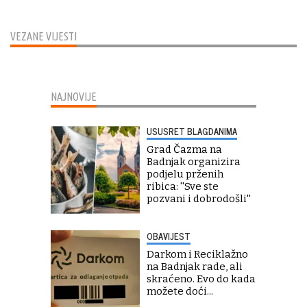
VEZANE VIJESTI
NAJNOVIJE
USUSRET BLAGDANIMA
Grad Čazma na
Badnjak organizira
podjelu prženih
ribica: ''Sve ste
pozvani i dobrodošli''
OBAVIJEST
Darkom i Reciklažno
na Badnjak rade, ali
skraćeno. Evo do kada
možete doći...