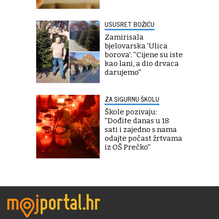
USUSRET BOŽIĆU
Zamirisala
bjelovarska 'Ulica
borova': ''Cijene su iste
kao lani, a dio drvaca
darujemo''
ZA SIGURNU ŠKOLU
Škole pozivaju:
''Dođite danas u 18
sati i zajedno s nama
odajte počast žrtvama
iz OŠ Prečko''