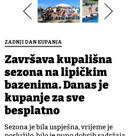
ZADNJI DAN KUPANJA
Završava kupališna
sezona na lipičkim
bazenima. Danas je
kupanje za sve
besplatno
Sezona je bila uspješna, vrijeme je
poslužilo, bilo je puno dobrih sadržaja