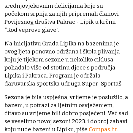
srednjovjekovnim delicijama koje su
počekom srpnja za njih pripremali članovi
Povijesnog društva Pakrac - Lipik u krčmi
"Kod veprove glave“.
Na inicijativu Grada Lipika na bazenima je
ovog ljeta ponovno održana i škola plivanja
koju je tijekom sezone u nekoliko ciklusa
pohađalo više od stotinu djece s područja
Lipika i Pakraca. Program je održala
daruvarska sportska udruga Super-Sportaš.
Sezona je bila uspješna, vrijeme je poslužilo, a
bazeni, u potrazi za ljetnim osvježenjem,
čitavo su vrijeme bili dobro posjećeni. Već sad
se veselimo novoj sezoni 2023. i dobroj zabavi
koju nude bazeni u Lipiku, piše
Compas.hr
.