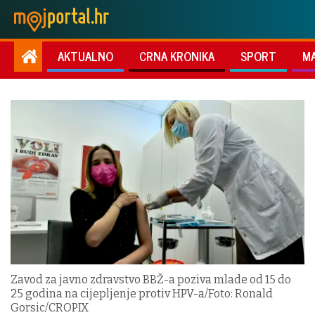
AKTUALNO
CRNA KRONIKA
SPORT
M
Zavod za javno zdravstvo BBŽ-a poziva mlade od 15 do
25 godina na cijepljenje protiv HPV-a/Foto: Ronald
Gorsic/CROPIX