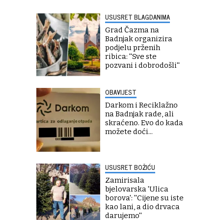
USUSRET BLAGDANIMA
Grad Čazma na
Badnjak organizira
podjelu prženih
ribica: ''Sve ste
pozvani i dobrodošli''
OBAVIJEST
Darkom i Reciklažno
na Badnjak rade, ali
skraćeno. Evo do kada
možete doći...
USUSRET BOŽIĆU
Zamirisala
bjelovarska 'Ulica
borova': ''Cijene su iste
kao lani, a dio drvaca
darujemo''