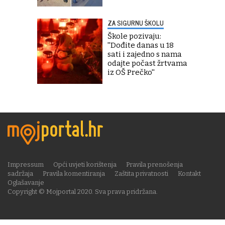
ZA SIGURNU ŠKOLU
Škole pozivaju:
''Dođite danas u 18
sati i zajedno s nama
odajte počast žrtvama
iz OŠ Prečko''
Impressum
Opći uvjeti korištenja
Pravila prenošenja
sadržaja
Pravila komentiranja
Zaštita privatnosti
Kontakt
Oglašavanje
Copyright © Mojportal 2020. Sva prava pridržana.