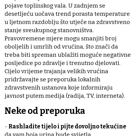
pojave toplinskog vala. U zadnjem se
desetljeću uočava trend porasta temperature
u ljetnom razdoblju što utječe na zdravstveno
stanje sveukupnog stanovništva.
Pravovremene mjere mogu smanjiti broj
oboljelih i umrlih od vrućina, što znači da
treba biti spreman ublažiti moguće negativne
posljedice po zdravlje i trenutno djelovati.
Cijelo vrijeme trajanja velikih vrućina
pridržavajte se preporuka lokalnih
zdravstvenih ustanova koje informiraju
javnost putem medija (radija, TV, interneta).
Neke od preporuka
-
Rashladite tijelo i pijte dovoljno tekućine
da vam boja urina bude svijetla