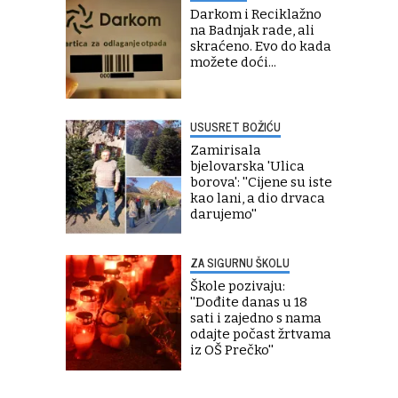
Darkom i Reciklažno
na Badnjak rade, ali
skraćeno. Evo do kada
možete doći...
USUSRET BOŽIĆU
Zamirisala
bjelovarska 'Ulica
borova': ''Cijene su iste
kao lani, a dio drvaca
darujemo''
ZA SIGURNU ŠKOLU
Škole pozivaju:
''Dođite danas u 18
sati i zajedno s nama
odajte počast žrtvama
iz OŠ Prečko''