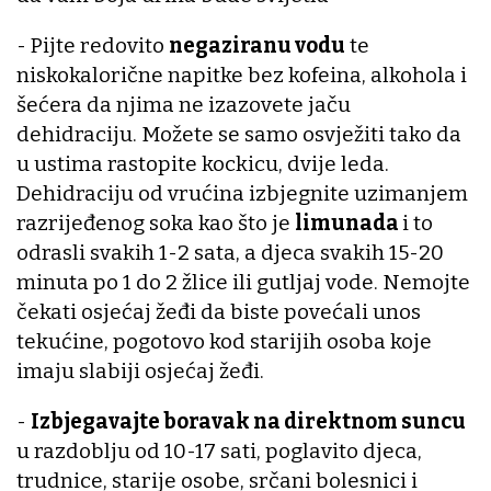
- Pijte redovito
negaziranu vodu
te
niskokalorične napitke bez kofeina, alkohola i
šećera da njima ne izazovete jaču
dehidraciju. Možete se samo osvježiti tako da
u ustima rastopite kockicu, dvije leda.
Dehidraciju od vrućina izbjegnite uzimanjem
razrijeđenog soka kao što je
limunada
i to
odrasli svakih 1-2 sata, a djeca svakih 15-20
minuta po 1 do 2 žlice ili gutljaj vode. Nemojte
čekati osjećaj žeđi da biste povećali unos
tekućine, pogotovo kod starijih osoba koje
imaju slabiji osjećaj žeđi.
-
Izbjegavajte boravak na direktnom suncu
u razdoblju od 10-17 sati, poglavito djeca,
trudnice, starije osobe, srčani bolesnici i