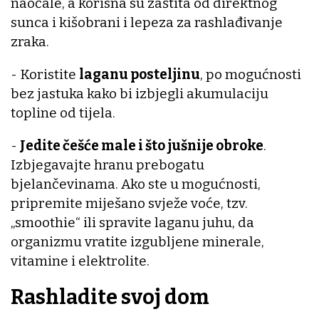
naočale, a korisna su zaštita od direktnog
sunca i kišobrani i lepeza za rashlađivanje
zraka.
- Koristite
laganu posteljinu
, po mogućnosti
bez jastuka kako bi izbjegli akumulaciju
topline od tijela.
-
Jedite češće male i što jušnije obroke
.
Izbjegavajte hranu prebogatu
bjelančevinama. Ako ste u mogućnosti,
pripremite miješano svježe voće, tzv.
„smoothie“ ili spravite laganu juhu, da
organizmu vratite izgubljene minerale,
vitamine i elektrolite.
Rashladite svoj dom