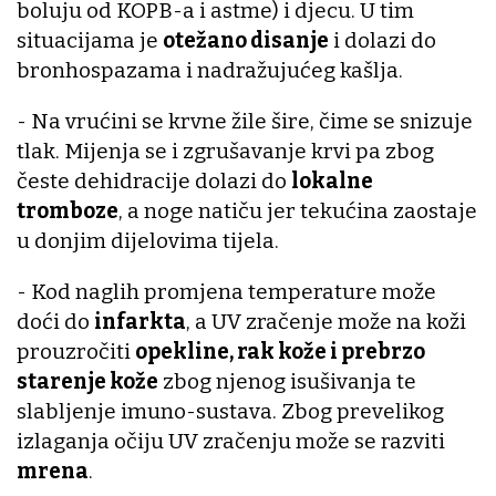
boluju od KOPB-a i astme) i djecu. U tim
situacijama je
otežano disanje
i dolazi do
bronhospazama i nadražujućeg kašlja.
- Na vrućini se krvne žile šire, čime se snizuje
tlak. Mijenja se i zgrušavanje krvi pa zbog
česte dehidracije dolazi do
lokalne
tromboze
, a noge natiču jer tekućina zaostaje
u donjim dijelovima tijela.
- Kod naglih promjena temperature može
doći do
infarkta
, a UV zračenje može na koži
prouzročiti
opekline, rak kože i prebrzo
starenje kože
zbog njenog isušivanja te
slabljenje imuno-sustava. Zbog prevelikog
izlaganja očiju UV zračenju može se razviti
mrena
.