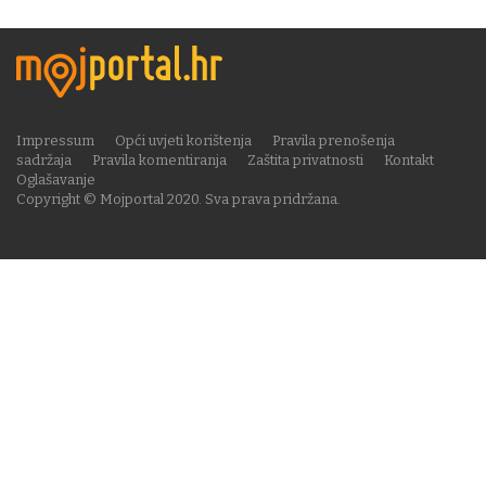
Impressum
Opći uvjeti korištenja
Pravila prenošenja
sadržaja
Pravila komentiranja
Zaštita privatnosti
Kontakt
Oglašavanje
Copyright © Mojportal 2020. Sva prava pridržana.