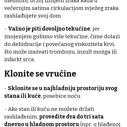
međutim, bržoj izmjeni zraka kada u
večernjim satima cirkulacijom svježeg zraka
rashlađujete svoj dom.
-
Važno je piti dovoljno tekućine
, jer
znojenjem gubimo više tekućine, čime dolazi
do dehidracije i povećanog viskoziteta krvi,
što može izazvati trombozu, inzult mozga ili
infarkt srca.
Klonite se vrućine
-
Sklonite se u najhladniju prostoriju svog
stana ili kuće
, posebice noću.
- Ako stan ili kuću ne možete držati
rashlađenim,
provedite dva do tri sata
dnevno u hladnom prostoru
(npr. u hlađenoj