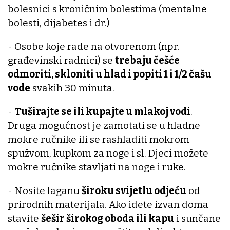
bolesnici s kroničnim bolestima (mentalne
bolesti, dijabetes i dr.)
- Osobe koje rade na otvorenom (npr.
građevinski radnici) se
trebaju češće
odmoriti, skloniti u hlad i popiti 1 i 1/2 čašu
vode
svakih 30 minuta.
-
Tuširajte se ili kupajte u mlakoj vodi
.
Druga mogućnost je zamotati se u hladne
mokre ručnike ili se rashladiti mokrom
spužvom, kupkom za noge i sl. Djeci možete
mokre ručnike stavljati na noge i ruke.
- Nosite laganu
široku svijetlu odjeću
od
prirodnih materijala. Ako idete izvan doma
stavite
šešir širokog oboda ili kapu
i sunčane