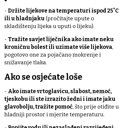
-
Držite lijekove na temperaturi ispod 25˚C
ili u hladnjaku
(pročitajte upute o
skladištenju lijeka u uputi o lijeku).
-
Tražite savjet liječnika ako imate neku
kroničnu bolest ili uzimate više lijekova
,
pogotovo one za pojačano mokrenje i
snižavanje tlaka.
Ako se osjećate loše
-
Ako imate vrtoglavicu, slabost, nemoć,
tjeskobu ili ste izrazito žedni i imate jaku
glavobolju, tražite pomoć
, što prije otiđite u
hladniji prostor i mjerite temperaturu.
-
Popijte vodu ili nezaslađeni razrijeđeni