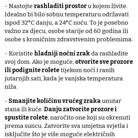
- Nastojte
rashladiti prostor
u kojem živite.
Idealno bi bilo sobnu temperaturu održavati
ispod 32°C danju, a 24°C noću. To je posebno
važno za djecu, osobe starije od 60 godina ili
osobe s kroničnim zdravstvenim problemima.
- Koristite
hladniji noćni zrak
da rashladite
svoj dom. Ako je moguće,
otvorite sve prozore
ili podignite rolete
tijekom noći i ranih
jutarnjih sati, kada je vanjska temperatura
niža.
-
Smanjite količinu vrućeg zraka
unutar
stana ili kuće.
Danju zatvorite prozore i
spustite rolete
, naročito one koji su okrenuti
prema suncu. Zatvorite sva umjetna svjetla i
isključite što je više moguće električnih