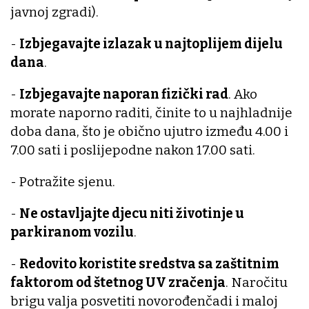
javnoj zgradi).
-
Izbjegavajte izlazak u najtoplijem dijelu
dana
.
-
Izbjegavajte naporan fizički rad
. Ako
morate naporno raditi, činite to u najhladnije
doba dana, što je obično ujutro između 4.00 i
7.00 sati i poslijepodne nakon 17.00 sati.
- Potražite sjenu.
-
Ne ostavljajte djecu niti životinje u
parkiranom vozilu
.
-
Redovito koristite sredstva sa zaštitnim
faktorom od štetnog UV zračenja
. Naročitu
brigu valja posvetiti novorođenčadi i maloj