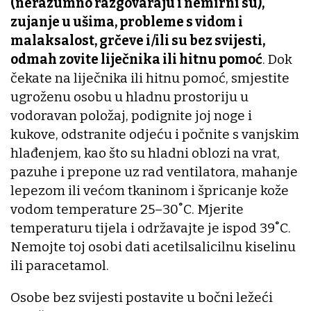
(nerazumno razgovaraju i nemirni su),
zujanje u ušima, probleme s vidom i
malaksalost, grčeve i/ili su bez svijesti,
odmah zovite liječnika ili hitnu pomoć
. Dok
čekate na liječnika ili hitnu pomoć, smjestite
ugroženu osobu u hladnu prostoriju u
vodoravan položaj, podignite joj noge i
kukove, odstranite odjeću i počnite s vanjskim
hlađenjem, kao što su hladni oblozi na vrat,
pazuhe i prepone uz rad ventilatora, mahanje
lepezom ili većom tkaninom i špricanje kože
vodom temperature 25–30˚C. Mjerite
temperaturu tijela i održavajte je ispod 39˚C.
Nemojte toj osobi dati acetilsalicilnu kiselinu
ili paracetamol.
Osobe bez svijesti postavite u bočni ležeći