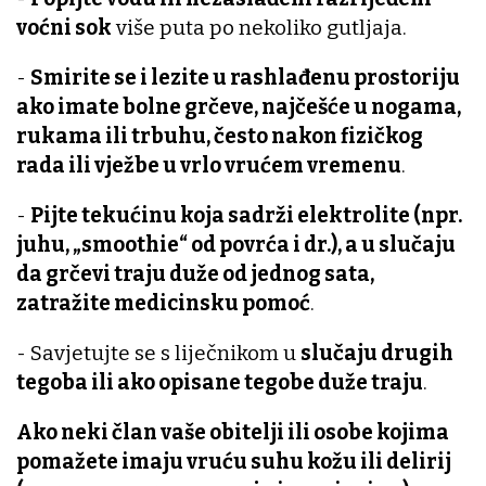
voćni sok
više puta po nekoliko gutljaja.
-
Smirite se i lezite u rashlađenu prostoriju
ako imate bolne grčeve, najčešće u nogama,
rukama ili trbuhu, često nakon fizičkog
rada ili vježbe u vrlo vrućem vremenu
.
-
Pijte tekućinu koja sadrži elektrolite (npr.
juhu, „smoothie“ od povrća i dr.), a u slučaju
da grčevi traju duže od jednog sata,
zatražite medicinsku pomoć
.
- Savjetujte se s liječnikom u
slučaju drugih
tegoba ili ako opisane tegobe duže traju
.
Ako neki član vaše obitelji ili osobe kojima
pomažete imaju vruću suhu kožu ili delirij