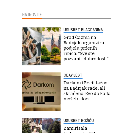
NAJNOVIJE
USUSRET BLAGDANIMA
Grad Čazma na
Badnjak organizira
podjelu prženih
ribica: ''Sve ste
pozvani i dobrodošli''
OBAVIJEST
Darkom i Reciklažno
na Badnjak rade, ali
skraćeno. Evo do kada
možete doći...
USUSRET BOŽIĆU
Zamirisala