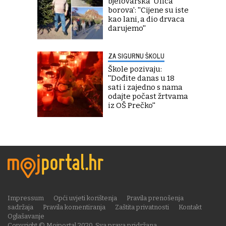
bjelovarska 'Ulica
borova': ''Cijene su iste
kao lani, a dio drvaca
darujemo''
ZA SIGURNU ŠKOLU
Škole pozivaju:
''Dođite danas u 18
sati i zajedno s nama
odajte počast žrtvama
iz OŠ Prečko''
Impressum
Opći uvjeti korištenja
Pravila prenošenja
sadržaja
Pravila komentiranja
Zaštita privatnosti
Kontakt
Oglašavanje
Copyright © Mojportal 2020. Sva prava pridržana.