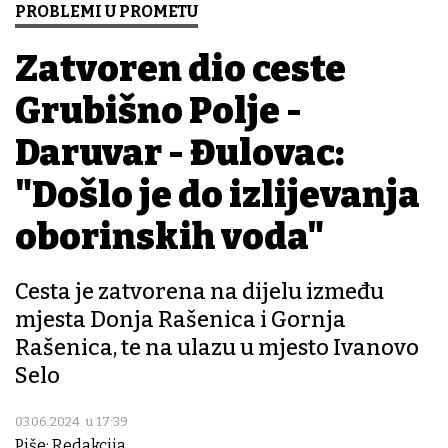
PROBLEMI U PROMETU
Zatvoren dio ceste
Grubišno Polje -
Daruvar - Đulovac:
"Došlo je do izlijevanja
oborinskih voda"
Cesta je zatvorena na dijelu između
mjesta Donja Rašenica i Gornja
Rašenica, te na ulazu u mjesto Ivanovo
Selo
03.06.2024. u 17:39
Piše: Redakcija