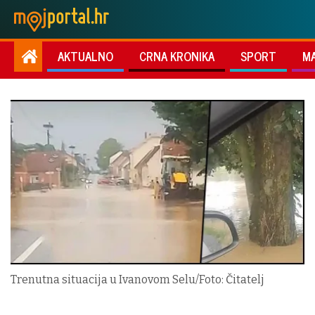
AKTUALNO
CRNA KRONIKA
SPORT
M
Trenutna situacija u Ivanovom Selu/Foto: Čitatelj