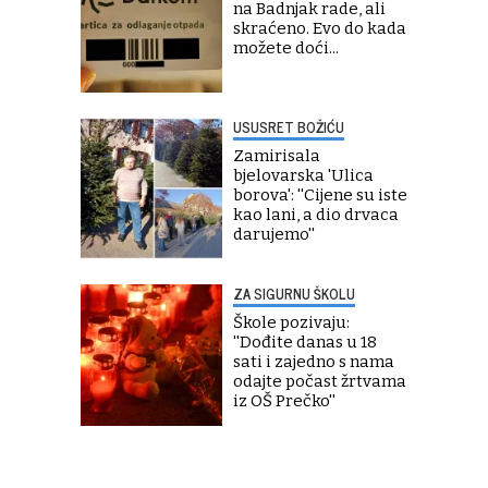
na Badnjak rade, ali
skraćeno. Evo do kada
možete doći...
USUSRET BOŽIĆU
Zamirisala
bjelovarska 'Ulica
borova': ''Cijene su iste
kao lani, a dio drvaca
darujemo''
ZA SIGURNU ŠKOLU
Škole pozivaju:
''Dođite danas u 18
sati i zajedno s nama
odajte počast žrtvama
iz OŠ Prečko''