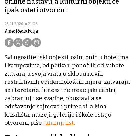
online nastavu, a kulturni objekti će
ipak ostati otvoreni
25.11.2020. u 21:06
Piše: Redakcija
Svi ugostiteljski objekti, osim onih u hotelima
i kampovima, od petka u ponoć ili od subote
zatvaraju svoja vrata u sklopu novih
restriktivnih epidemioloških mjera, zatvaraju
se i teretane, fitness i rekreacijski centri,
zabranjuju se svadbe, obustavlja se
održavanje sajmova i priredbi, a kina,
kazališta, muzeji, galerije i škole ostaju
otvoreni, piše
Jutarnji list
.