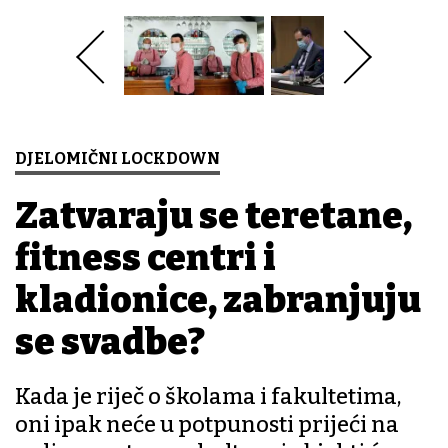
DJELOMIČNI LOCKDOWN
Zatvaraju se teretane,
fitness centri i
kladionice, zabranjuju
se svadbe?
Kada je riječ o školama i fakultetima,
oni ipak neće u potpunosti prijeći na