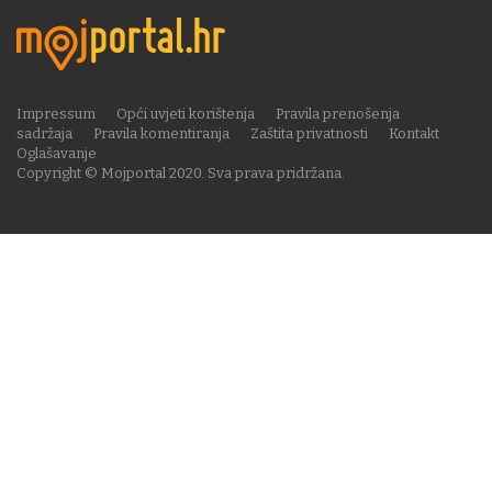
Impressum
Opći uvjeti korištenja
Pravila prenošenja
sadržaja
Pravila komentiranja
Zaštita privatnosti
Kontakt
Oglašavanje
Copyright © Mojportal 2020. Sva prava pridržana.