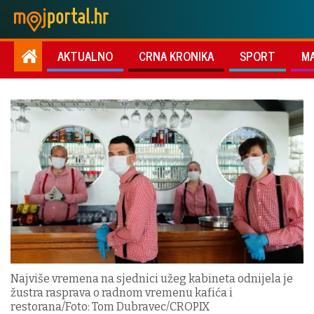
AKTUALNO
CRNA KRONIKA
SPORT
M
Najviše vremena na sjednici užeg kabineta odnijela je
žustra rasprava o radnom vremenu kafića i
restorana/Foto: Tom Dubravec/CROPIX