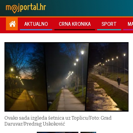
AKTUALNO
CRNA KRONIKA
SPORT
M
Ovako sada izgleda šetnica uz Toplicu/Foto: Grad
Daruvar/Predrag Uskoković