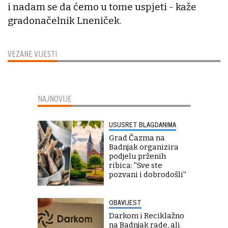
i nadam se da ćemo u tome uspjeti - kaže
gradonačelnik Lneniček.
VEZANE VIJESTI
NAJNOVIJE
USUSRET BLAGDANIMA
Grad Čazma na
Badnjak organizira
podjelu prženih
ribica: ''Sve ste
pozvani i dobrodošli''
OBAVIJEST
Darkom i Reciklažno
na Badnjak rade, ali