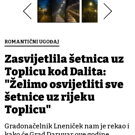
ROMANTIČNI UGOĐAJ
Zasvijetlila šetnica uz
Toplicu kod Dalita:
"Želimo osvijetliti sve
šetnice uz rijeku
Toplicu"
Gradonačelnik Lneniček nam je rekao i
kako će Grad Daruvar ove godine