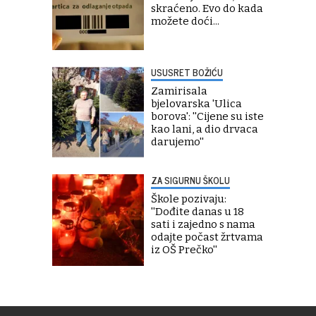
skraćeno. Evo do kada
možete doći...
USUSRET BOŽIĆU
Zamirisala
bjelovarska 'Ulica
borova': ''Cijene su iste
kao lani, a dio drvaca
darujemo''
ZA SIGURNU ŠKOLU
Škole pozivaju:
''Dođite danas u 18
sati i zajedno s nama
odajte počast žrtvama
iz OŠ Prečko''