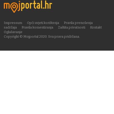
Impressum
Opći uvjeti korištenja
Pravila prenošenja
sadržaja
Pravila komentiranja
Zaštita privatnosti
Kontakt
Oglašavanje
Copyright © Mojportal 2020. Sva prava pridržana.