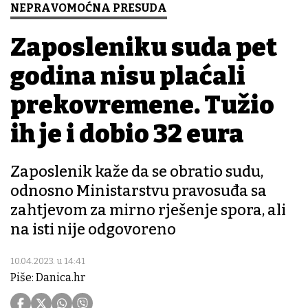
NEPRAVOMOĆNA PRESUDA
Zaposleniku suda pet
godina nisu plaćali
prekovremene. Tužio
ih je i dobio 32 eura
Zaposlenik kaže da se obratio sudu,
odnosno Ministarstvu pravosuđa sa
zahtjevom za mirno rješenje spora, ali
na isti nije odgovoreno
10.04.2023. u 14:41
Piše: Danica.hr