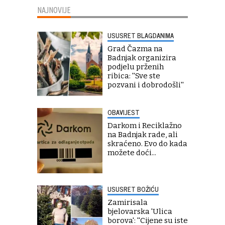
NAJNOVIJE
USUSRET BLAGDANIMA
Grad Čazma na
Badnjak organizira
podjelu prženih
ribica: ''Sve ste
pozvani i dobrodošli''
OBAVIJEST
Darkom i Reciklažno
na Badnjak rade, ali
skraćeno. Evo do kada
možete doći...
USUSRET BOŽIĆU
Zamirisala
bjelovarska 'Ulica
borova': ''Cijene su iste