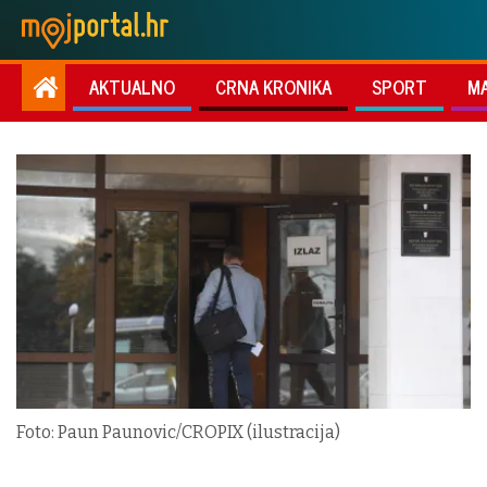
AKTUALNO
CRNA KRONIKA
SPORT
M
Foto: Paun Paunovic/CROPIX (ilustracija)