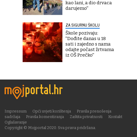
kao lani, a dio drvaca
darujemo''
ZA SIGURNU ŠKOLU
Škole pozivaju:
''Dođite danas u 18
sati i zajedno s nama
odajte počast žrtvama
iz OŠ Prečko''
Impressum
Opći uvjeti korištenja
Pravila prenošenja
sadržaja
Pravila komentiranja
Zaštita privatnosti
Kontakt
Oglašavanje
Copyright © Mojportal 2020. Sva prava pridržana.