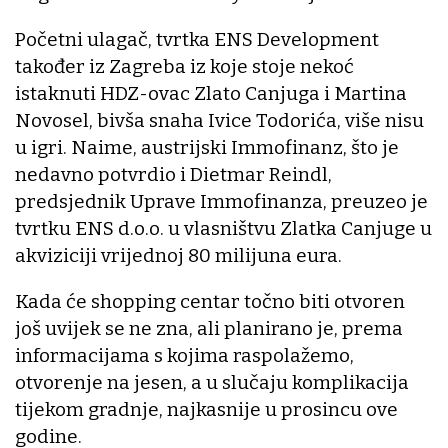
Početni ulagač, tvrtka ENS Development
također iz Zagreba iz koje stoje nekoć
istaknuti HDZ-ovac Zlato Canjuga i Martina
Novosel, bivša snaha Ivice Todorića, više nisu
u igri. Naime, austrijski Immofinanz, što je
nedavno potvrdio i Dietmar Reindl,
predsjednik Uprave Immofinanza, preuzeo je
tvrtku ENS d.o.o. u vlasništvu Zlatka Canjuge u
akviziciji vrijednoj 80 milijuna eura.
Kada će shopping centar točno biti otvoren
još uvijek se ne zna, ali planirano je, prema
informacijama s kojima raspolažemo,
otvorenje na jesen, a u slučaju komplikacija
tijekom gradnje, najkasnije u prosincu ove
godine.