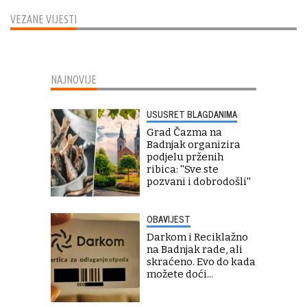
VEZANE VIJESTI
NAJNOVIJE
USUSRET BLAGDANIMA
Grad Čazma na
Badnjak organizira
podjelu prženih
ribica: ''Sve ste
pozvani i dobrodošli''
OBAVIJEST
Darkom i Reciklažno
na Badnjak rade, ali
skraćeno. Evo do kada
možete doći...