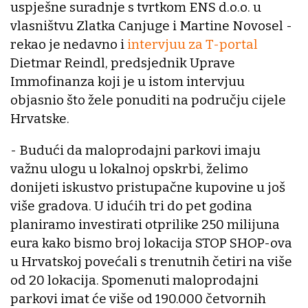
uspješne suradnje s tvrtkom ENS d.o.o. u
vlasništvu Zlatka Canjuge i Martine Novosel -
rekao je nedavno i
intervjuu za T-portal
Dietmar Reindl, predsjednik Uprave
Immofinanza koji je u istom intervjuu
objasnio što žele ponuditi na području cijele
Hrvatske.
- Budući da maloprodajni parkovi imaju
važnu ulogu u lokalnoj opskrbi, želimo
donijeti iskustvo pristupačne kupovine u još
više gradova. U idućih tri do pet godina
planiramo investirati otprilike 250 milijuna
eura kako bismo broj lokacija STOP SHOP-ova
u Hrvatskoj povećali s trenutnih četiri na više
od 20 lokacija. Spomenuti maloprodajni
parkovi imat će više od 190.000 četvornih