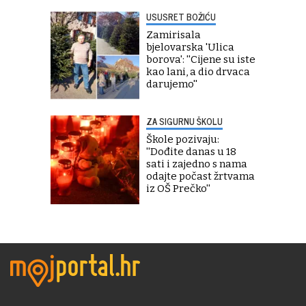
USUSRET BOŽIĆU
Zamirisala
bjelovarska 'Ulica
borova': ''Cijene su iste
kao lani, a dio drvaca
darujemo''
ZA SIGURNU ŠKOLU
Škole pozivaju:
''Dođite danas u 18
sati i zajedno s nama
odajte počast žrtvama
iz OŠ Prečko''