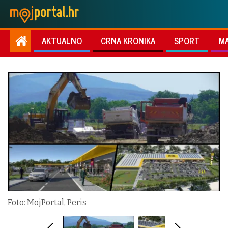
AKTUALNO
CRNA KRONIKA
SPORT
M
Foto: MojPortal, Peris