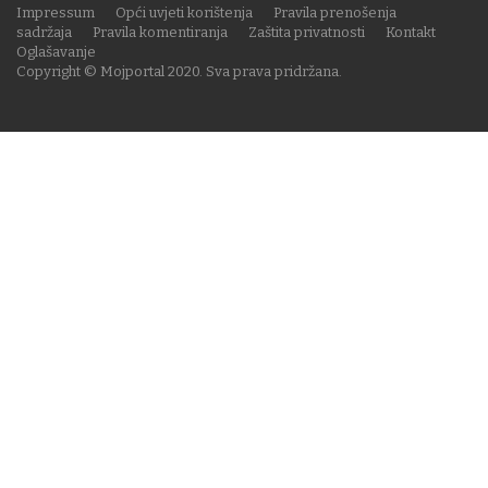
Impressum
Opći uvjeti korištenja
Pravila prenošenja
sadržaja
Pravila komentiranja
Zaštita privatnosti
Kontakt
Oglašavanje
Copyright © Mojportal 2020. Sva prava pridržana.