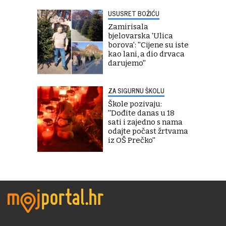
USUSRET BOŽIĆU
Zamirisala
bjelovarska 'Ulica
borova': ''Cijene su iste
kao lani, a dio drvaca
darujemo''
ZA SIGURNU ŠKOLU
Škole pozivaju:
''Dođite danas u 18
sati i zajedno s nama
odajte počast žrtvama
iz OŠ Prečko''