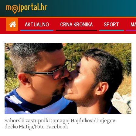
AKTUALNO
CRNA KRONIKA
SPORT
M
Saborski zastupnik Domagoj Hajduković i njegov
dečko Matija/Foto: Facebook