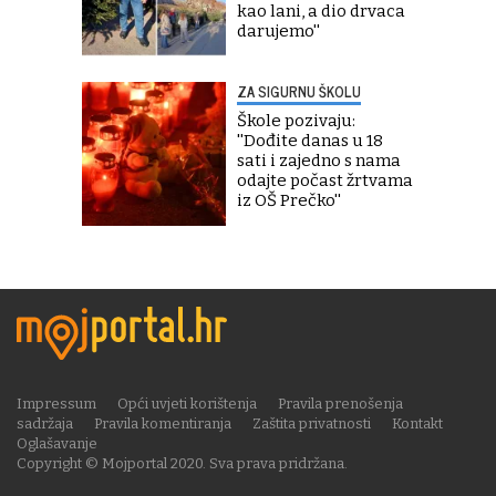
kao lani, a dio drvaca
darujemo''
ZA SIGURNU ŠKOLU
Škole pozivaju:
''Dođite danas u 18
sati i zajedno s nama
odajte počast žrtvama
iz OŠ Prečko''
Impressum
Opći uvjeti korištenja
Pravila prenošenja
sadržaja
Pravila komentiranja
Zaštita privatnosti
Kontakt
Oglašavanje
Copyright © Mojportal 2020. Sva prava pridržana.