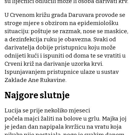
su liječnici odlučili može li osoba darivati krv.
U Crvenom križu grada Daruvara provode se
stroge mjere s obzirom na epidemiološku
situaciju: poštuje se razmak, nose se maskice,
a dezinfekcija ruku je obavezna. Svaki od
darivatelja dobije pristupnicu koju može
odnijeti kući i ispuniti od doma te se vratiti u
Crveni križ na darivanje uzorka krvi.
Ispunjavanjem pristupnice ulaze u sustav
Zaklade Ane Rukavine.
Najgore slutnje
Lucija se prije nekoliko mjeseci
počela majci žaliti na bolove u grlu. Majka joj
je jedan dan napipala kvržicu na vratu koja
nikako nije nestajala, nego je svakim danom