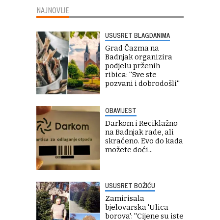
NAJNOVIJE
USUSRET BLAGDANIMA
Grad Čazma na
Badnjak organizira
podjelu prženih
ribica: ''Sve ste
pozvani i dobrodošli''
OBAVIJEST
Darkom i Reciklažno
na Badnjak rade, ali
skraćeno. Evo do kada
možete doći...
USUSRET BOŽIĆU
Zamirisala
bjelovarska 'Ulica
borova': ''Cijene su iste