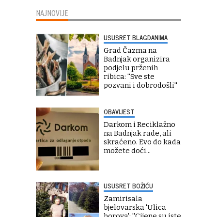
NAJNOVIJE
USUSRET BLAGDANIMA
Grad Čazma na
Badnjak organizira
podjelu prženih
ribica: ''Sve ste
pozvani i dobrodošli''
OBAVIJEST
Darkom i Reciklažno
na Badnjak rade, ali
skraćeno. Evo do kada
možete doći...
USUSRET BOŽIĆU
Zamirisala
bjelovarska 'Ulica
borova': ''Cijene su iste