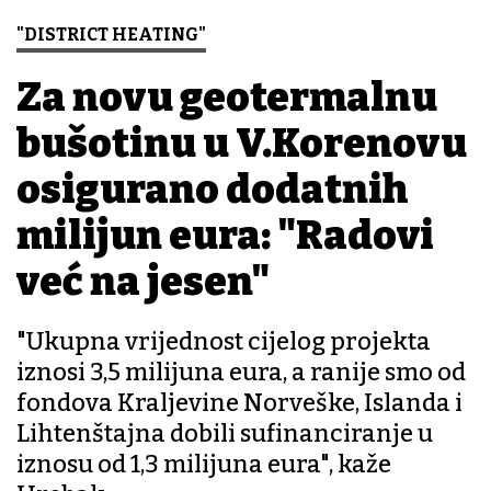
"DISTRICT HEATING"
Za novu geotermalnu
bušotinu u V.Korenovu
osigurano dodatnih
milijun eura: "Radovi
već na jesen"
"Ukupna vrijednost cijelog projekta
iznosi 3,5 milijuna eura, a ranije smo od
fondova Kraljevine Norveške, Islanda i
Lihtenštajna dobili sufinanciranje u
iznosu od 1,3 milijuna eura", kaže