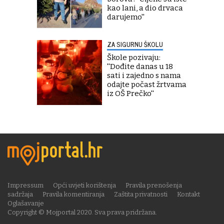
kao lani, a dio drvaca
darujemo''
ZA SIGURNU ŠKOLU
Škole pozivaju:
''Dođite danas u 18
sati i zajedno s nama
odajte počast žrtvama
iz OŠ Prečko''
Impressum
Opći uvjeti korištenja
Pravila prenošenja
sadržaja
Pravila komentiranja
Zaštita privatnosti
Kontakt
Oglašavanje
Copyright © Mojportal 2020. Sva prava pridržana.