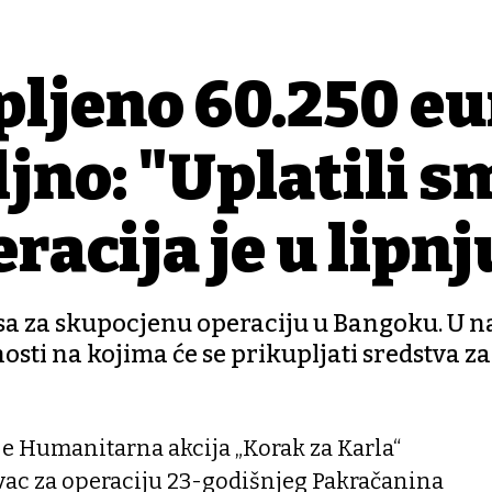
pljeno 60.250 eu
oljno: "Uplatili 
racija je u lipnj
osa za skupocjenu operaciju u Bangoku. U 
ti na kojima će se prikupljati sredstva za
aje Humanitarna akcija „Korak za Karla“
vac za operaciju 23-godišnjeg Pakračanina