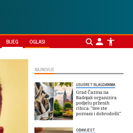
BIJEG
OGLASI
NAJNOVIJE
USUSRET BLAGDANIMA
Grad Čazma na
Badnjak organizira
podjelu prženih
ribica: ''Sve ste
pozvani i dobrodošli''
OBAVIJEST