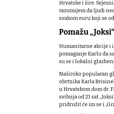
Hrvatske i šire. Svjes
razumijem da ljudi ne
svakom euru koji se od
Pomažu „Joksi“,
Humanitarne akcije i in
pomaganje Karlu da sa
su se i lokalni glazbeni
Naširoko popularan gl
obrtnika Karla Brisin
u Hrvatskom dom dr. Fr
svibnja od 21 sat „Joksi
pridružit će im se i „Gr