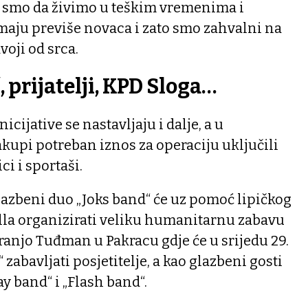
ni smo da živimo u teškim vremenima i
maju previše novaca i zato smo zahvalni na
voji od srca.
 prijatelji, KPD Sloga…
icijative se nastavljaju i dalje, a u
kupi potreban iznos za operaciju uključili
ci i sportaši.
azbeni duo „Joks band“ će uz pomoć lipičkog
ella organizirati veliku humanitarnu zabavu
anjo Tuđman u Pakracu gdje će u srijedu 29.
“ zabavljati posjetitelje, a kao glazbeni gosti
ay band“ i „Flash band“.