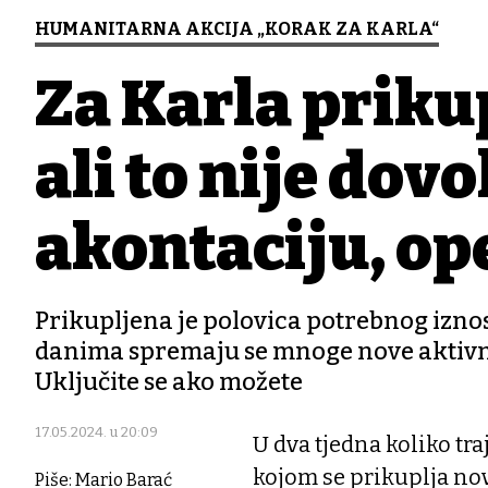
HUMANITARNA AKCIJA „KORAK ZA KARLA“
Za Karla priku
ali to nije dov
akontaciju, ope
Prikupljena je polovica potrebnog izn
danima spremaju se mnoge nove aktivnos
Uključite se ako možete
17.05.2024. u 20:09
U dva tjedna koliko tr
kojom se prikuplja no
Piše: Mario Barać