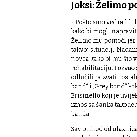
Joksi: Želimo 
- Pošto smo već radil
kako bi mogli napraviti
Želimo mu pomoći jer n
takvoj situaciji. Nada
novca kako bi mu što v
rehabilitaciju. Pozvao
odlučili pozvati i osta
band“ i „Grey band“ kak
Brisinello koji je uvij
iznos sa šanka također 
banda.
Sav prihod od ulaznica