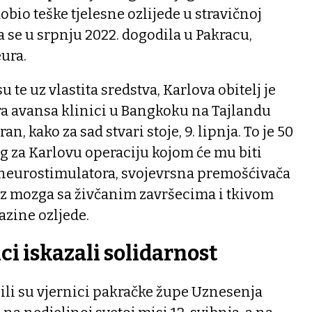
dobio teške tjelesne ozlijede u stravičnoj
 se u srpnju 2022. dogodila u Pakracu,
eura.
 te uz vlastita sredstva, Karlova obitelj je
ra avansa klinici u Bangkoku na Tajlandu
an, kako za sad stvari stoje, 9. lipnja. To je 50
g za Karlovu operaciju kojom će mu biti
neurostimulatora, svojevrsna premošćivača
 iz mozga sa živčanim završecima i tkivom
azine ozljede.
ci iskazali solidarnost
ili su vjernici pakračke župe Uznesenja