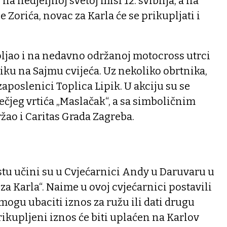
na nedjeljnoj svetoj misi 12. svibnja, a na
e Zorića, novac za Karla će se prikupljati i
pljao i na nedavno održanoj motocross utrci
piku na Sajmu cvijeća. Uz nekoliko obrtnika,
zaposlenici Toplica Lipik. U akciju su se
Dječjeg vrtića „Maslačak“, a sa simboličnim
žao i Caritas Grada Zagreba.
“
tu učini su u Cvjećarnici Andy u Daruvaru u
a za Karla“. Naime u ovoj cvjećarnici postavili
mogu ubaciti iznos za ružu ili dati drugu
ikupljeni iznos će biti uplaćen na Karlov