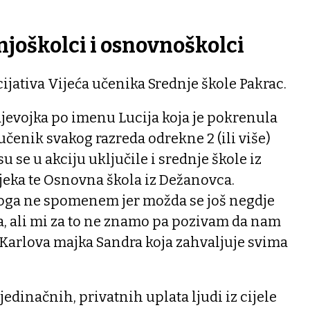
njoškolci i osnovnoškolci
cijativa Vijeća učenika Srednje škole Pakrac.
djevojka po imenu Lucija koja je pokrenula
 učenik svakog razreda odrekne 2 (ili više)
u se u akciju uključile i srednje škole iz
jeka te Osnovna škola iz Dežanovca.
oga ne spomenem jer možda se još negdje
a, ali mi za to ne znamo pa pozivam da nam
 Karlova majka Sandra koja zahvaljuje svima
dinačnih, privatnih uplata ljudi iz cijele