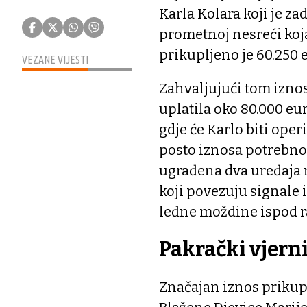
Karla Kolara koji je za
prometnoj nesreći koja
prikupljeno je 60.250 
VEZANE VIJESTI
Zahvaljujući tom iznosu
uplatila oko 80.000 eu
gdje će Karlo biti operir
posto iznosa potrebno
ugrađena dva uređaja 
koji povezuju signale
leđne moždine ispod r
Pakrački vjerni
Značajan iznos prikup