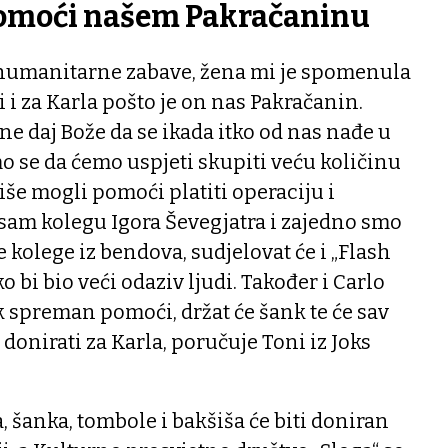
pomoći našem Pakračaninu
i humanitarne zabave, žena mi je spomenula
 i za Karla pošto je on nas Pakračanin.
e daj Bože da se ikada itko od nas nađe u
mo se da ćemo uspjeti skupiti veću količinu
iše mogli pomoći platiti operaciju i
 sam kolegu Igora Ševegjatra i zajedno smo
le kolege iz bendova, sudjelovat će i „Flash
o bi bio veći odaziv ljudi. Također i Carlo
ek spreman pomoći, držat će šank te će sav
donirati za Karla, poručuje Toni iz Joks
, šanka, tombole i bakšiša će biti doniran