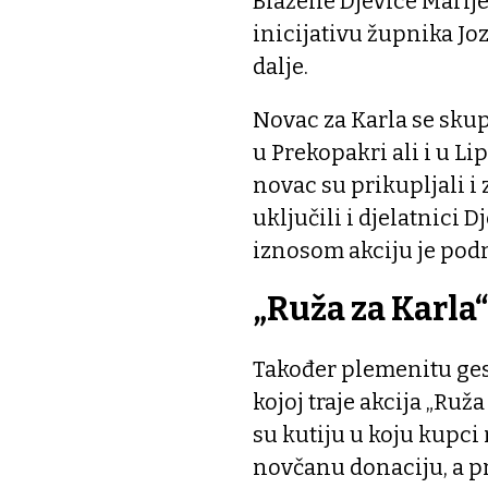
Blažene Djevice Marije 
inicijativu župnika Joz
dalje.
Novac za Karla se sku
u Prekopakri ali i u Li
novac su prikupljali i 
uključili i djelatnici 
iznosom akciju je podr
„Ruža za Karla
Također plemenitu ges
kojoj traje akcija „Ruž
su kutiju u koju kupci 
novčanu donaciju, a pr