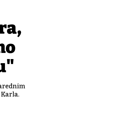
ra,
smo
u"
narednim
 Karla.