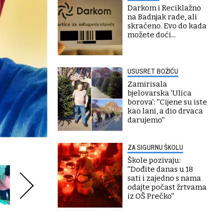
Darkom i Reciklažno
na Badnjak rade, ali
skraćeno. Evo do kada
možete doći...
USUSRET BOŽIĆU
Zamirisala
bjelovarska 'Ulica
borova': ''Cijene su iste
kao lani, a dio drvaca
darujemo''
ZA SIGURNU ŠKOLU
Škole pozivaju:
''Dođite danas u 18
sati i zajedno s nama
odajte počast žrtvama
iz OŠ Prečko''