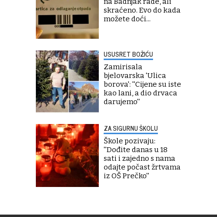
na Badnjak rade, ali
skraćeno. Evo do kada
možete doći...
USUSRET BOŽIĆU
Zamirisala
bjelovarska 'Ulica
borova': ''Cijene su iste
kao lani, a dio drvaca
darujemo''
ZA SIGURNU ŠKOLU
Škole pozivaju:
''Dođite danas u 18
sati i zajedno s nama
odajte počast žrtvama
iz OŠ Prečko''