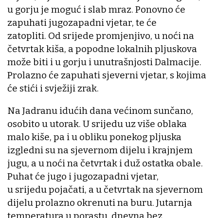
u gorju je moguć i slab mraz. Ponovno će
zapuhati jugozapadni vjetar, te će
zatopliti. Od srijede promjenjivo, u noći na
četvrtak kiša, a popodne lokalnih pljuskova
može biti i u gorju i unutrašnjosti Dalmacije.
Prolazno će zapuhati sjeverni vjetar, s kojima
će stići i svježiji zrak.
Na Jadranu idućih dana većinom sunčano,
osobito u utorak. U srijedu uz više oblaka
malo kiše, pa i u obliku ponekog pljuska
izgledni su na sjevernom dijelu i krajnjem
jugu, a u noći na četvrtak i duž ostatka obale.
Puhat će jugo i jugozapadni vjetar,
u srijedu pojačati, a u četvrtak na sjevernom
dijelu prolazno okrenuti na buru. Jutarnja
temperatura u porastu, dnevna bez