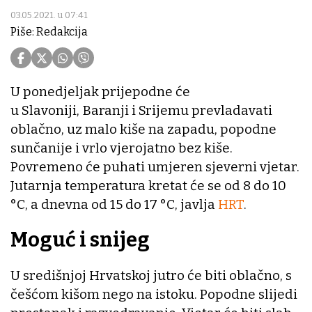
03.05.2021. u 07:41
Piše: Redakcija
U ponedjeljak prijepodne će
u Slavoniji, Baranji i Srijemu prevladavati
oblačno, uz malo kiše na zapadu, popodne
sunčanije i vrlo vjerojatno bez kiše.
Povremeno će puhati umjeren sjeverni vjetar.
Jutarnja temperatura kretat će se od 8 do 10
°C, a dnevna od 15 do 17 °C, javlja
HRT
.
Moguć i snijeg
U središnjoj Hrvatskoj jutro će biti oblačno, s
češćom kišom nego na istoku. Popodne slijedi