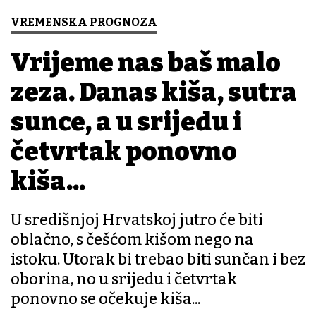
VREMENSKA PROGNOZA
Vrijeme nas baš malo
zeza. Danas kiša, sutra
sunce, a u srijedu i
četvrtak ponovno
kiša...
U središnjoj Hrvatskoj jutro će biti
oblačno, s češćom kišom nego na
istoku. Utorak bi trebao biti sunčan i bez
oborina, no u srijedu i četvrtak
ponovno se očekuje kiša...