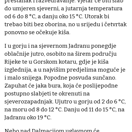
prestanak i razvedravanje. Vjetar će biti slab
do umjeren sjeverni, a jutarnja temperatura
od 6 do 8 °C, a danju oko 15 °C. Utorak bi
trebao biti bez oborina, no u srijedu i četvrtak
ponovno se očekuje kiša.
I u gorju i na sjevernom Jadranu ponegdje
oblačnije jutro, osobito na širem području
Rijeke te u Gorskom kotaru, gdje je kiša
izglednija, a u najvišim predjelima moguće je
i malo snijega. Popodne posvuda sunčano.
Zapuhat će jaka bura, koja će poslijepodne
postupno slabjeti te okrenuti na
sjeverozapadnjak. Ujutro u gorju od 2 do 6 °C,
na moru od 8 do 12 °C. Danju od 11 do 15 °C, na
Jadranu oko 19 °C.
Nebo nad Dalmacijom uglavnom će