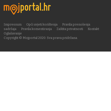
Impressum
Opći uvjeti korištenja
Pravila prenošenja
sadržaja
Pravila komentiranja
Zaštita privatnosti
Kontakt
Oglašavanje
Copyright © Mojportal 2020. Sva prava pridržana.