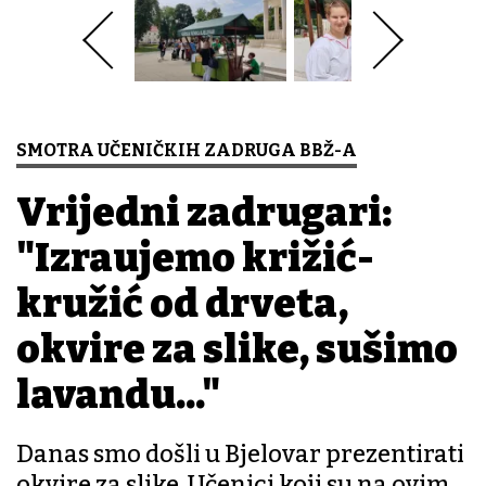
SMOTRA UČENIČKIH ZADRUGA BBŽ-A
Vrijedni zadrugari:
"Izrađujemo križić-
kružić od drveta,
okvire za slike, sušimo
lavandu..."
Danas smo došli u Bjelovar prezentirati
okvire za slike. Učenici koji su na ovim