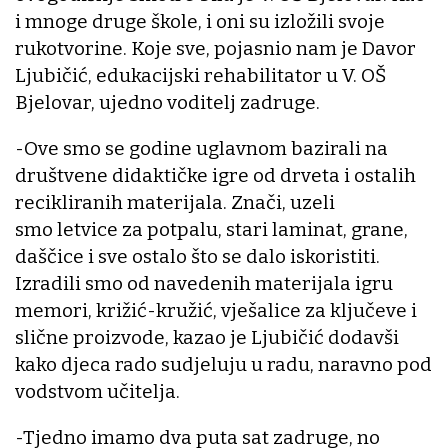
i mnoge druge škole, i oni su izložili svoje
rukotvorine. Koje sve, pojasnio nam je Davor
Ljubičić, edukacijski rehabilitator u V. OŠ
Bjelovar, ujedno voditelj zadruge.
-Ove smo se godine uglavnom bazirali na
društvene didaktičke igre od drveta i ostalih
recikliranih materijala. Znači, uzeli
smo letvice za potpalu, stari laminat, grane,
daščice i sve ostalo što se dalo iskoristiti.
Izradili smo od navedenih materijala igru
memori, križić-kružić, vješalice za ključeve i
slične proizvode, kazao je Ljubičić dodavši
kako djeca rado sudjeluju u radu, naravno pod
vodstvom učitelja.
-Tjedno imamo dva puta sat zadruge, no