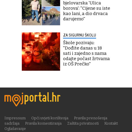
bjelovarska 'Ulica
borova': ''Cijene su iste
kao lani, a dio drvaca
darujemo''
ZA SIGURNU ŠKOLU
Škole pozivaju:
''Dođite danas u 18
sati i zajedno s nama
odajte počast žrtvama
iz OŠ Prečko''
Impressum
Opći uvjeti korištenja
Pravila prenošenja
sadržaja
Pravila komentiranja
Zaštita privatnosti
Kontakt
Oglašavanje