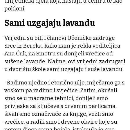
umjetnička djela koja nastaju u Centru te kao
pokloni.
Sami uzgajaju lavandu
Vrijedni su bili i članovi Učeničke zadruge
Srce iz Bereka. Kako nam je rekla voditeljica
Ana Ćuk, na Smotru su donijeli vrećice od
sušene lavande. Naime, ovi vrijedni zadrugari
u dvorištu škole sami uzgajaju i suše lavandu.
-Radimo ujedno i eterično ulje, miješamo ga s
voskom pa radimo i svjećice. Zatim, okušali
smo se u macrame tehnici, donijeli smo
privjeske za ključeve s drvenim perlicama,
šivali smo označivače za knjige, vezli smo
vrećice, a radili smo i drvene okvire koje su
potom djeca sama bojala, istaknula je Ana