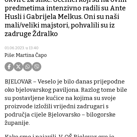
predmetima intenzivno radili su Ante
Husli i Gabrijela Melkus. Oni su naši
mali/veliki majstori, pohvalili su iz
zadruge Ždralko
01.06.2023. u 13:40
Piše: Martina Čapo
BJELOVAR – Veselo je bilo danas prijepodne
oko bjelovarskog paviljona. Razlog tome bile
su postavljene kućice na kojima su svoje
proizvode izložili vrijedni zadrugari s
područja cijele Bjelovarsko – bilogorske
županije.
Kako smo i najavili, V. OŠ Bjelovar ove je