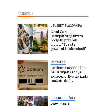
NAJNOVIJE
USUSRET BLAGDANIMA
Grad Čazma na
Badnjak organizira
podjelu prženih
ribica: ''Sve ste
pozvani i dobrodošli''
OBAVIJEST
Darkom i Reciklažno
na Badnjak rade, ali
skraćeno. Evo do kada
možete doći...
USUSRET BOŽIĆU
Zamirisala