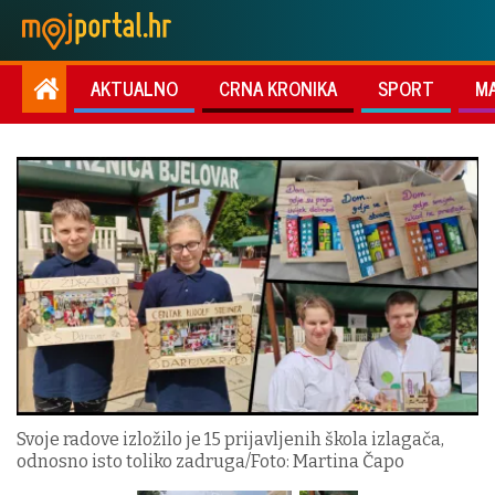
AKTUALNO
CRNA KRONIKA
SPORT
M
Svoje radove izložilo je 15 prijavljenih škola izlagača,
odnosno isto toliko zadruga/Foto: Martina Čapo