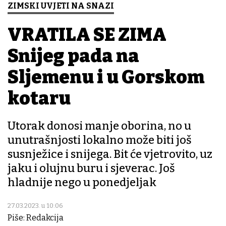
ZIMSKI UVJETI NA SNAZI
VRATILA SE ZIMA
Snijeg pada na
Sljemenu i u Gorskom
kotaru
Utorak donosi manje oborina, no u
unutrašnjosti lokalno može biti još
susnježice i snijega. Bit će vjetrovito, uz
jaku i olujnu buru i sjeverac. Još
hladnije nego u ponedjeljak
27.03.2023. u 10:06
Piše: Redakcija