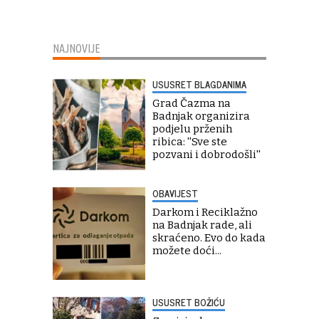
NAJNOVIJE
USUSRET BLAGDANIMA
Grad Čazma na
Badnjak organizira
podjelu prženih
ribica: ''Sve ste
pozvani i dobrodošli''
OBAVIJEST
Darkom i Reciklažno
na Badnjak rade, ali
skraćeno. Evo do kada
možete doći...
USUSRET BOŽIĆU