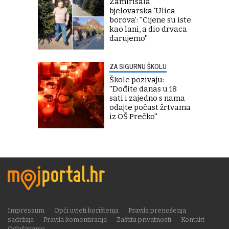
Zamirisala
bjelovarska 'Ulica
borova': ''Cijene su iste
kao lani, a dio drvaca
darujemo''
ZA SIGURNU ŠKOLU
Škole pozivaju:
''Dođite danas u 18
sati i zajedno s nama
odajte počast žrtvama
iz OŠ Prečko''
Impressum
Opći uvjeti korištenja
Pravila prenošenja
sadržaja
Pravila komentiranja
Zaštita privatnosti
Kontakt
Oglašavanje