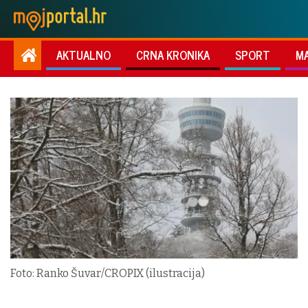
AKTUALNO
CRNA KRONIKA
SPORT
M
Foto: Ranko Šuvar/CROPIX (ilustracija)