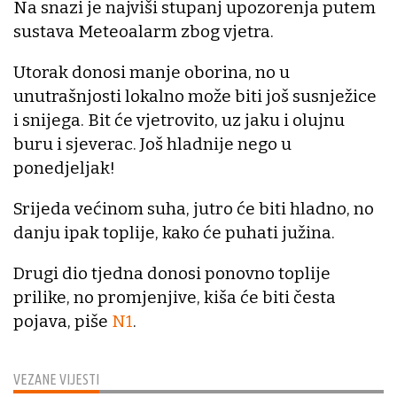
Na snazi je najviši stupanj upozorenja putem
sustava Meteoalarm zbog vjetra.
Utorak donosi manje oborina, no u
unutrašnjosti lokalno može biti još susnježice
i snijega. Bit će vjetrovito, uz jaku i olujnu
buru i sjeverac. Još hladnije nego u
ponedjeljak!
Srijeda većinom suha, jutro će biti hladno, no
danju ipak toplije, kako će puhati južina.
Drugi dio tjedna donosi ponovno toplije
prilike, no promjenjive, kiša će biti česta
pojava, piše
N1
.
VEZANE VIJESTI