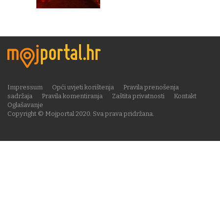
Impressum
Opći uvjeti korištenja
Pravila prenošenja
sadržaja
Pravila komentiranja
Zaštita privatnosti
Kontakt
Oglašavanje
Copyright © Mojportal 2020. Sva prava pridržana.