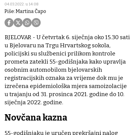
04.03.2022. u 14:08
Piše: Martina Čapo
BJELOVAR - U četvrtak 6. siječnja oko 15.30 sati
u Bjelovaru na Trgu Hrvartskog sokola,
policijski su službenici prilikom kontrole
prometa zatekli 55-godišnjaka kako upravlja
osobnim automobilom bjelovarskih
registracijskih oznaka za vrijeme dok mu je
izrečena epidemiološka mjera samoizolacije
u trajanju od 31. prosinca 2021. godine do 10.
siječnja 2022. godine.
Novčana kazna
55-godišnjaku je uručen prekršajni nalog