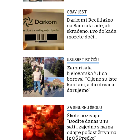
OBAVIJEST
Darkom i Reciklažno
na Badnjak rade, ali
skraćeno. Evo do kada
možete doći...
USUSRET BOŽIĆU
Zamirisala
bjelovarska 'Ulica
borova': ''Cijene su iste
kao lani, a dio drvaca
darujemo''
ZA SIGURNU ŠKOLU
Škole pozivaju:
''Dođite danas u 18
sati i zajedno s nama
odajte počast žrtvama
iz OŠ Prečko''