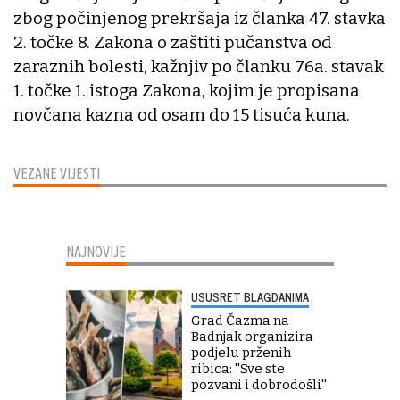
zbog počinjenog prekršaja iz članka 47. stavka
2. točke 8. Zakona o zaštiti pučanstva od
zaraznih bolesti, kažnjiv po članku 76a. stavak
1. točke 1. istoga Zakona, kojim je propisana
novčana kazna od osam do 15 tisuća kuna.
VEZANE VIJESTI
NAJNOVIJE
USUSRET BLAGDANIMA
Grad Čazma na
Badnjak organizira
podjelu prženih
ribica: ''Sve ste
pozvani i dobrodošli''