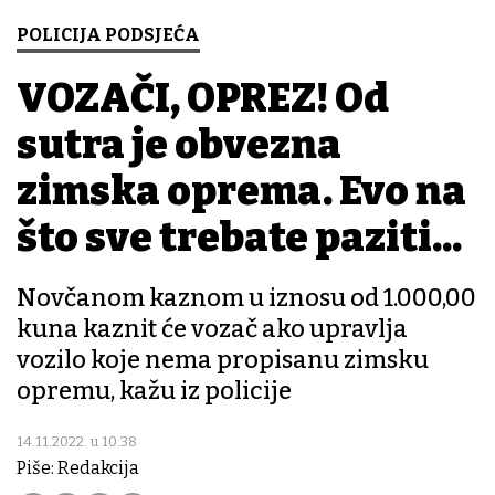
POLICIJA PODSJEĆA
VOZAČI, OPREZ! Od
sutra je obvezna
zimska oprema. Evo na
što sve trebate paziti...
Novčanom kaznom u iznosu od 1.000,00
kuna kaznit će vozač ako upravlja
vozilo koje nema propisanu zimsku
opremu, kažu iz policije
14.11.2022. u 10:38
Piše: Redakcija