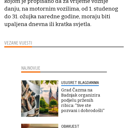
kojom je propisano da za vrijeme vožnje
danju, na motornim vozilima, od 1. studenog
do 31. ožujka naredne godine, moraju biti
upaljena dnevna ili kratka svjetla.
VEZANE VIJESTI
NAJNOVIJE
USUSRET BLAGDANIMA
Grad Čazma na
Badnjak organizira
podjelu prženih
ribica: ''Sve ste
pozvani i dobrodošli''
OBAVIJEST