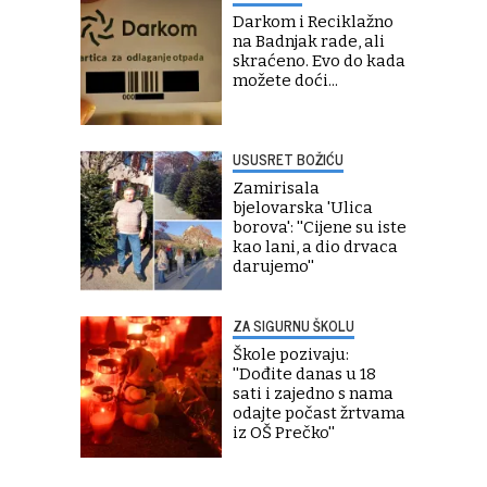
Darkom i Reciklažno
na Badnjak rade, ali
skraćeno. Evo do kada
možete doći...
USUSRET BOŽIĆU
Zamirisala
bjelovarska 'Ulica
borova': ''Cijene su iste
kao lani, a dio drvaca
darujemo''
ZA SIGURNU ŠKOLU
Škole pozivaju:
''Dođite danas u 18
sati i zajedno s nama
odajte počast žrtvama
iz OŠ Prečko''