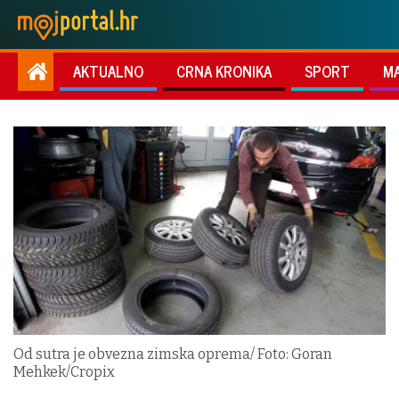
AKTUALNO
CRNA KRONIKA
SPORT
M
Od sutra je obvezna zimska oprema/ Foto: Goran
Mehkek/Cropix