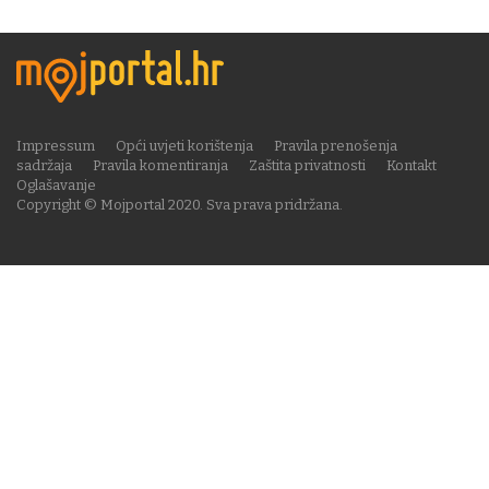
Impressum
Opći uvjeti korištenja
Pravila prenošenja
sadržaja
Pravila komentiranja
Zaštita privatnosti
Kontakt
Oglašavanje
Copyright © Mojportal 2020. Sva prava pridržana.