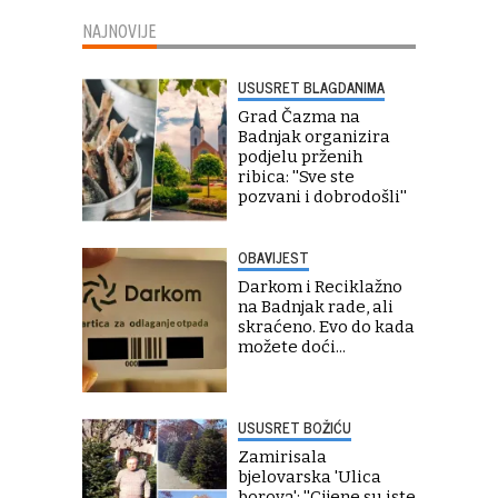
NAJNOVIJE
USUSRET BLAGDANIMA
Grad Čazma na
Badnjak organizira
podjelu prženih
ribica: ''Sve ste
pozvani i dobrodošli''
OBAVIJEST
Darkom i Reciklažno
na Badnjak rade, ali
skraćeno. Evo do kada
možete doći...
USUSRET BOŽIĆU
Zamirisala
bjelovarska 'Ulica
borova': ''Cijene su iste