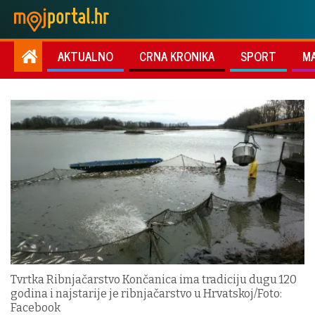
AKTUALNO
CRNA KRONIKA
SPORT
M
Tvrtka Ribnjačarstvo Končanica ima tradiciju dugu 120
godina i najstarije je ribnjačarstvo u Hrvatskoj/Foto:
Facebook