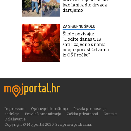
kao lani, a dio drvaca
darujemo''
ZA SIGURNU ŠKOLU
Škole pozivaju:
''Dođite danas u 18
sati i zajedno s nama
odajte počast žrtvama
iz OŠ Prečko''
Impressum
Opći uvjeti korištenja
Pravila prenošenja
sadržaja
Pravila komentiranja
Zaštita privatnosti
Kontakt
Oglašavanje
Copyright © Mojportal 2020. Sva prava pridržana.