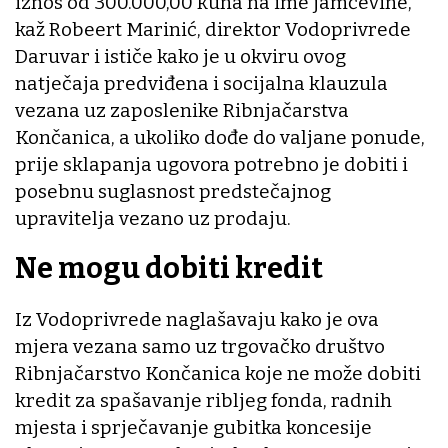
iznos od 300.000,00 kuna na ime jamčevine,
kaž Robeert Marinić, direktor Vodoprivrede
Daruvar i ističe kako je u okviru ovog
natječaja predviđena i socijalna klauzula
vezana uz zaposlenike Ribnjačarstva
Končanica, a ukoliko dođe do valjane ponude,
prije sklapanja ugovora potrebno je dobiti i
posebnu suglasnost predstečajnog
upravitelja vezano uz prodaju.
Ne mogu dobiti kredit
Iz Vodoprivrede naglašavaju kako je ova
mjera vezana samo uz trgovačko društvo
Ribnjačarstvo Končanica koje ne može dobiti
kredit za spašavanje ribljeg fonda, radnih
mjesta i sprječavanje gubitka koncesije