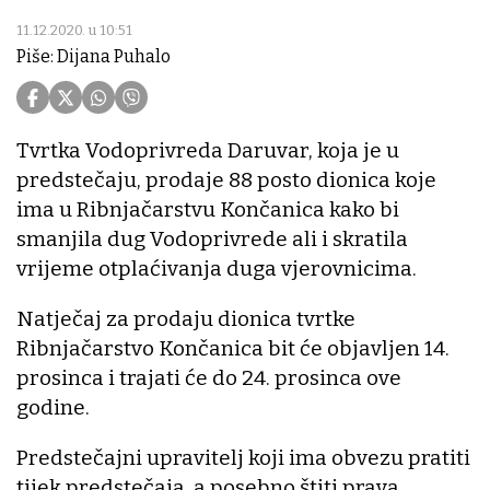
11.12.2020. u 10:51
Piše: Dijana Puhalo
Tvrtka Vodoprivreda Daruvar, koja je u
predstečaju, prodaje 88 posto dionica koje
ima u Ribnjačarstvu Končanica kako bi
smanjila dug Vodoprivrede ali i skratila
vrijeme otplaćivanja duga vjerovnicima.
Natječaj za prodaju dionica tvrtke
Ribnjačarstvo Končanica bit će objavljen 14.
prosinca i trajati će do 24. prosinca ove
godine.
Predstečajni upravitelj koji ima obvezu pratiti
tijek predstečaja, a posebno štiti prava