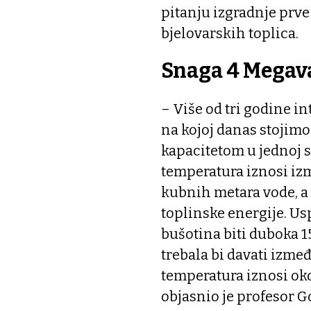
pitanju izgradnje prve
bjelovarskih toplica.
Snaga 4 Megav
– Više od tri godine 
na kojoj danas stojimo
kapacitetom u jednoj se
temperatura iznosi izm
kubnih metara vode, a 
toplinske energije. Us
bušotina biti duboka 
trebala bi davati izmeđ
temperatura iznosi oko
objasnio je profesor G