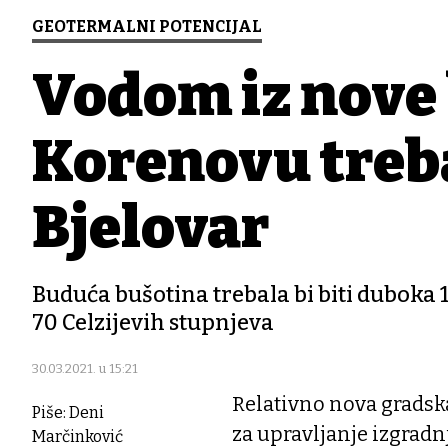
GEOTERMALNI POTENCIJAL
Vodom iz nove
Korenovu trebao
Bjelovar
Buduća bušotina trebala bi biti duboka 
70 Celzijevih stupnjeva
30.03.2021. u 15:21
Relativno nova gradska
Piše: Deni
za upravljanje izgrad
Marčinković