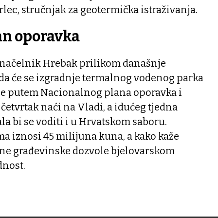
rlec, stručnjak za geotermička istraživanja.
an oporavka
donačelnik Hrebak prilikom današnje
da će se izgradnje termalnog vodenog parka
anje putem Nacionalnog plana oporavka i
u četvrtak naći na Vladi, a idućeg tjedna
la bi se voditi i u Hrvatskom saboru.
a iznosi 45 milijuna kuna, a kako kaže
ne građevinske dozvole bjelovarskom
dnost.