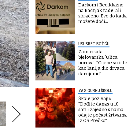
Darkom i Reciklažno
na Badnjak rade, ali
skraćeno. Evo do kada
možete doći...
USUSRET BOŽIĆU
Zamirisala
bjelovarska 'Ulica
borova': ''Cijene su iste
kao lani, a dio drvaca
darujemo''
ZA SIGURNU ŠKOLU
Škole pozivaju:
''Dođite danas u 18
sati i zajedno s nama
odajte počast žrtvama
iz OŠ Prečko''