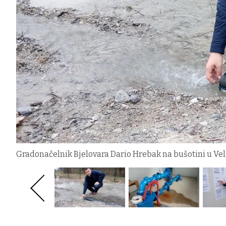
Gradonačelnik Bjelovara Dario Hrebak na bušotini u Ve