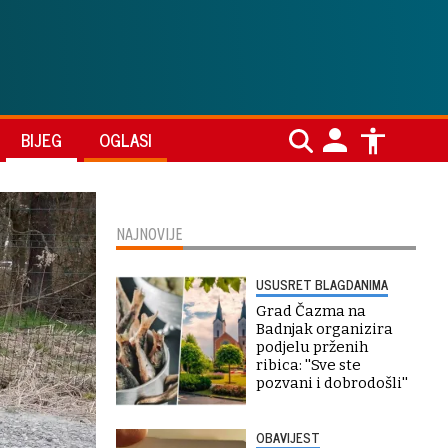
BIJEG
OGLASI
NAJNOVIJE
USUSRET BLAGDANIMA
Grad Čazma na
Badnjak organizira
podjelu prženih
ribica: ''Sve ste
pozvani i dobrodošli''
OBAVIJEST