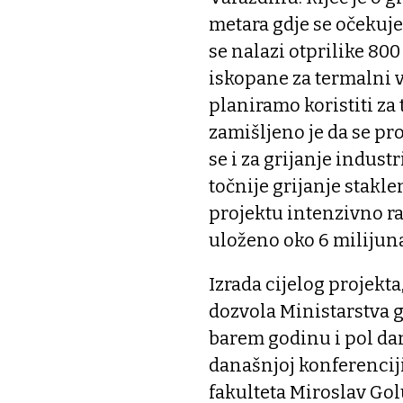
metara gdje se očekuj
se nalazi otprilike 80
iskopane za termalni 
planiramo koristiti za t
zamišljeno je da se pro
se i za grijanje indust
točnije grijanje stakl
projektu intenzivno rad
uloženo oko 6 milijun
Izrada cijelog projekta
dozvola Ministarstva go
barem godinu i pol dan
današnjoj konferenciji
fakulteta Miroslav Gol