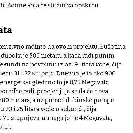
 bušotine koja će služiti za opskrbu
ata
intenzivno radimo na ovom projektu. Bušotina
 duboka je 500 metara, a kada radi punim
kundi na površinu izlazi 9 litara vode, čija
eđu 31 i 32 stupnja. Dnevno je to oko 900
energetski gledano to je 0,75 Megavata
poredbe radi, procjenjuje se da će nova
1500 metara, a uz pomoć dubinske pumpe
u 20 i 25 litara vode u sekundi, čija
 70 stupnjeva, a snaga joj je 4 Megavata,
olub.