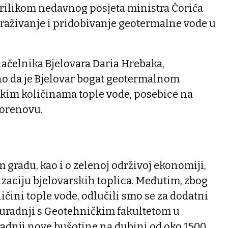
prilikom nedavnog posjeta ministra Ćorića
straživanje i pridobivanje geotermalne vode u
ačelnika Bjelovara Daria Hrebaka,
o da je Bjelovar bogat geotermalnom
ikim količinama tople vode, posebice na
Korenovu.
gradu, kao i o zelenoj održivoj ekonomiji,
lizaciju bjelovarskih toplica. Međutim, zbog
ičini tople vode, odlučili smo se za dodatni
suradnji s Geotehničkim fakultetom u
gradnji nove bušotine na dubini od oko 1500