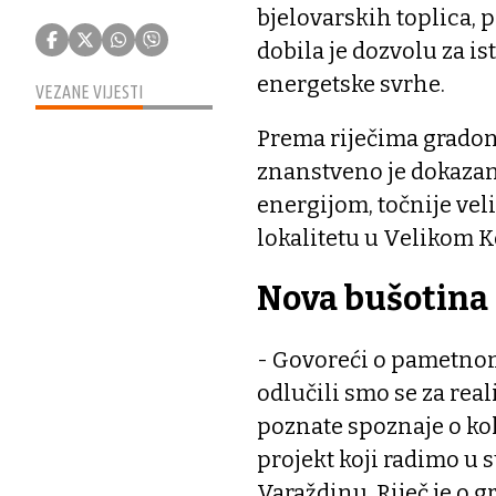
bjelovarskih toplica, 
dobila je dozvolu za i
energetske svrhe.
VEZANE VIJESTI
Prema riječima gradon
znanstveno je dokazan
energijom, točnije vel
lokalitetu u Velikom 
Nova bušotina
- Govoreći o pametnom 
odlučili smo se za rea
poznate spoznaje o kol
projekt koji radimo u 
Varaždinu. Riječ je o 