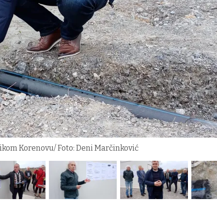
likom Korenovu/ Foto: Deni Marčinković