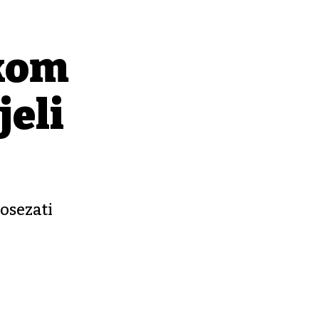
ikom
jeli
osezati