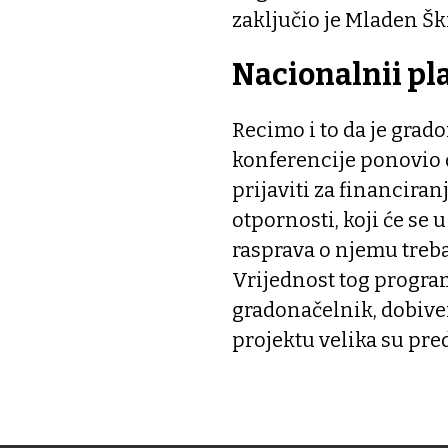
zaključio je Mladen Šk
Nacionalnii pl
Recimo i to da je gra
konferencije ponovio 
prijaviti za financir
otpornosti, koji će se 
rasprava o njemu treba
Vrijednost tog program
gradonačelnik, dobive
projektu velika su pre