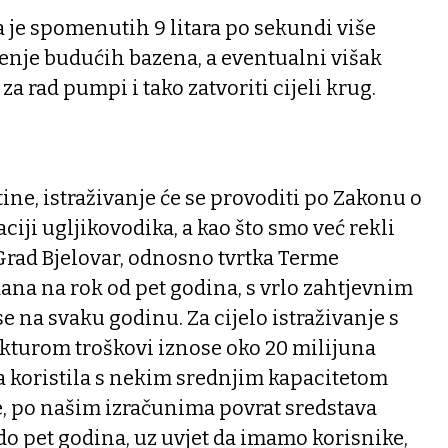
da je spomenutih 9 litara po sekundi više
enje budućih bazena, a eventualni višak
za rad pumpi i tako zatvoriti cijeli krug.
tine, istraživanje će se provoditi po Zakonu o
aciji ugljikovodika, a kao što smo već rekli
e Grad Bjelovar, odnosno tvrtka Terme
dana na rok od pet godina, s vrlo zahtjevnim
e na svaku godinu. Za cijelo istraživanje s
turom troškovi iznose oko 20 milijuna
a koristila s nekim srednjim kapacitetom
, po našim izračunima povrat sredstava
 do pet godina, uz uvjet da imamo korisnike,