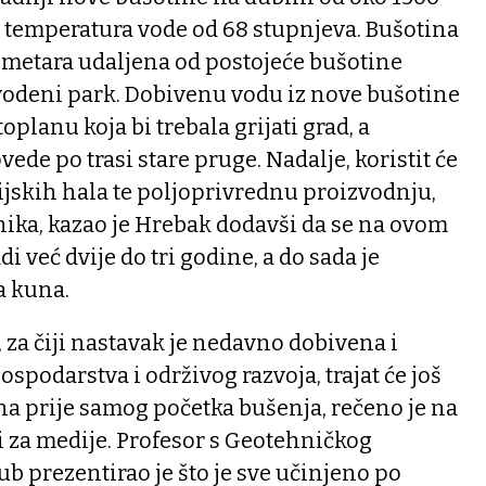
e temperatura vode od 68 stupnjeva. Bušotina
0 metara udaljena od postojeće bušotine
vodeni park. Dobivenu vodu iz nove bušotine
oplanu koja bi trebala grijati grad, a
vede po trasi stare pruge. Nadalje, koristit će
rijskih hala te poljoprivrednu proizvodnju,
enika, kazao je Hrebak dodavši da se na ovom
i već dvije do tri godine, a do sada je
a kuna.
, za čiji nastavak je nedavno dobivena i
spodarstva i održivog razvoja, trajat će još
a prije samog početka bušenja, rečeno je na
 za medije. Profesor s Geotehničkog
ub prezentirao je što je sve učinjeno po