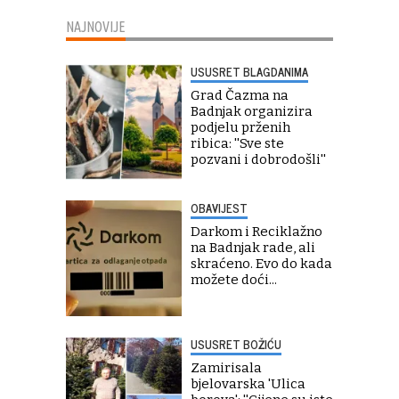
NAJNOVIJE
USUSRET BLAGDANIMA
Grad Čazma na
Badnjak organizira
podjelu prženih
ribica: ''Sve ste
pozvani i dobrodošli''
OBAVIJEST
Darkom i Reciklažno
na Badnjak rade, ali
skraćeno. Evo do kada
možete doći...
USUSRET BOŽIĆU
Zamirisala
bjelovarska 'Ulica