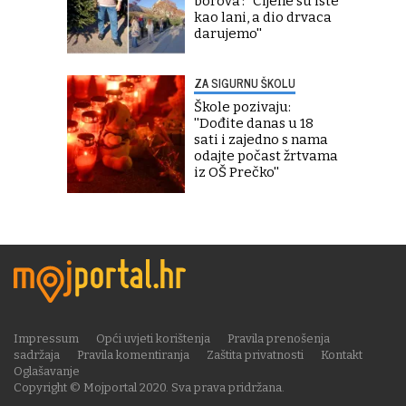
borova': ''Cijene su iste
kao lani, a dio drvaca
darujemo''
ZA SIGURNU ŠKOLU
Škole pozivaju:
''Dođite danas u 18
sati i zajedno s nama
odajte počast žrtvama
iz OŠ Prečko''
Impressum
Opći uvjeti korištenja
Pravila prenošenja
sadržaja
Pravila komentiranja
Zaštita privatnosti
Kontakt
Oglašavanje
Copyright © Mojportal 2020. Sva prava pridržana.