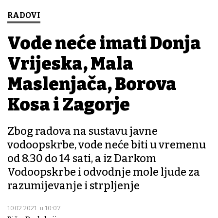
RADOVI
Vode neće imati Donja
Vrijeska, Mala
Maslenjača, Borova
Kosa i Zagorje
Zbog radova na sustavu javne
vodoopskrbe, vode neće biti u vremenu
od 8.30 do 14 sati, a iz Darkom
Vodoopskrbe i odvodnje mole ljude za
razumijevanje i strpljenje
10.02.2021. u 10:07