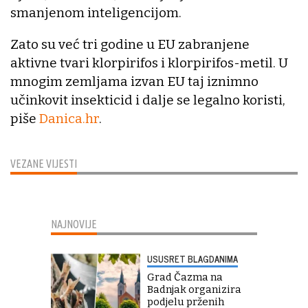
smanjenom inteligencijom.
Zato su već tri godine u EU zabranjene
aktivne tvari klorpirifos i klorpirifos-metil. U
mnogim zemljama izvan EU taj iznimno
učinkovit insekticid i dalje se legalno koristi,
piše
Danica.hr
.
VEZANE VIJESTI
NAJNOVIJE
USUSRET BLAGDANIMA
Grad Čazma na
Badnjak organizira
podjelu prženih