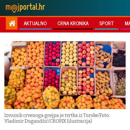
AKTUALNO
CRNA KRONIKA
SPORT
M
Izvoznik crvenoga grejpa je tvrtka iz Turske/Foto:
Vladimir Dugandžić/CROPIX (ilustracija)