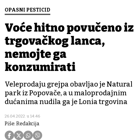
OPASNI PESTICID
Voće hitno povučeno iz
trgovačkog lanca,
nemojte ga
konzumirati
Veleprodaju grejpa obavljao je Natural
park iz Popovače, a u maloprodajnim
dućanima nudila ga je Lonia trgovina
26.04.2022. u 14:46
Piše: Redakcija