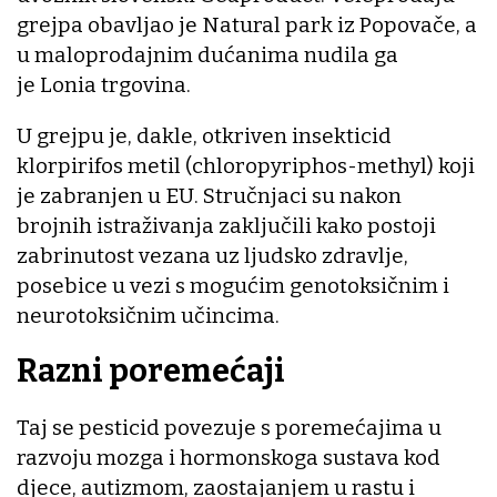
grejpa obavljao je Natural park iz Popovače, a
u maloprodajnim dućanima nudila ga
je Lonia trgovina.
U grejpu je, dakle, otkriven insekticid
klorpirifos metil (chloropyriphos-methyl) koji
je zabranjen u EU. Stručnjaci su nakon
brojnih istraživanja zaključili kako postoji
zabrinutost vezana uz ljudsko zdravlje,
posebice u vezi s mogućim genotoksičnim i
neurotoksičnim učincima.
Razni poremećaji
Taj se pesticid povezuje s poremećajima u
razvoju mozga i hormonskoga sustava kod
djece, autizmom, zaostajanjem u rastu i