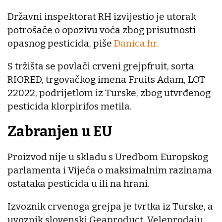
Državni inspektorat RH izvijestio je utorak
potrošače o opozivu voća zbog prisutnosti
opasnog pesticida, piše
Danica.hr
.
S tržišta se povlači crveni grejpfruit, sorta
RIORED, trgovačkog imena Fruits Adam, LOT
22022, podrijetlom iz Turske, zbog utvrđenog
pesticida klorpirifos metila.
Zabranjen u EU
Proizvod nije u skladu s Uredbom Europskog
parlamenta i Vijeća o maksimalnim razinama
ostataka pesticida u ili na hrani.
Izvoznik crvenoga grejpa je tvrtka iz Turske, a
uvoznik slovenski Geaproduct. Veleprodaju