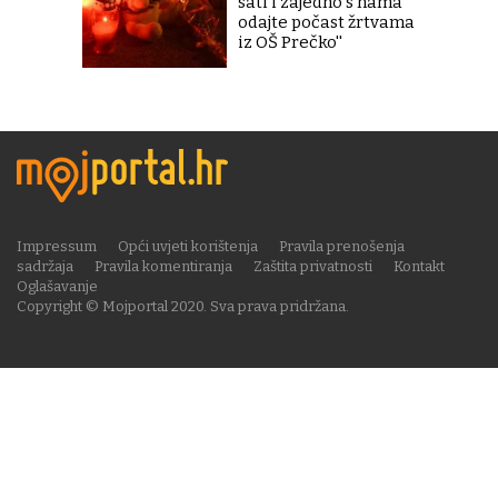
sati i zajedno s nama
odajte počast žrtvama
iz OŠ Prečko''
Impressum
Opći uvjeti korištenja
Pravila prenošenja
sadržaja
Pravila komentiranja
Zaštita privatnosti
Kontakt
Oglašavanje
Copyright © Mojportal 2020. Sva prava pridržana.