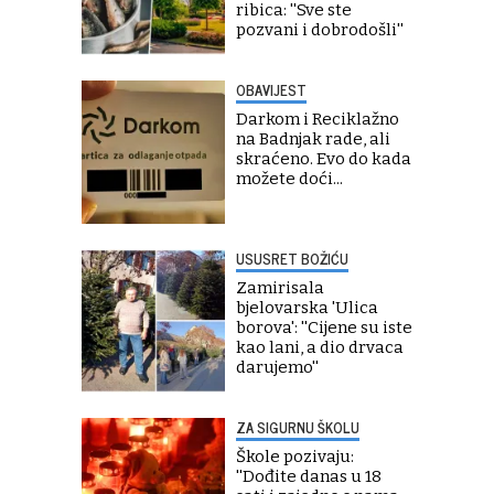
ribica: ''Sve ste
pozvani i dobrodošli''
OBAVIJEST
Darkom i Reciklažno
na Badnjak rade, ali
skraćeno. Evo do kada
možete doći...
USUSRET BOŽIĆU
Zamirisala
bjelovarska 'Ulica
borova': ''Cijene su iste
kao lani, a dio drvaca
darujemo''
ZA SIGURNU ŠKOLU
Škole pozivaju:
''Dođite danas u 18