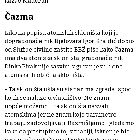
kazao Mađeruh.
Čazma
Iako na popisu atomskih skloništa koji je
dogradonačelnik Bjelovara Igor Brajdić dobio
od Službe civilne zaštite BBŽ piše kako Čazma
ima dva atomska skloništa, gradonačelnik
Dinko Pirak nije sasvim siguran jesu li ona
atomska ili obična skloništa.
- Ta skloništa ušla su stanarima zgrada ispod
kojih se nalaze u vlasništvo. Ne znam
uopće možemo li ta skloništa nazvati
atomskima jer ne znam koje parametre
trebaju zadovoljavati. Razmišljamo i gledamo
kako da pristupimo toj situaciji, iskren je bio
gradonačelnik Čazme Dinko Pirak koji je