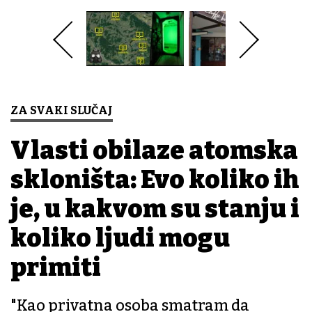
ZA SVAKI SLUČAJ
Vlasti obilaze atomska
skloništa: Evo koliko ih
je, u kakvom su stanju i
koliko ljudi mogu
primiti
"Kao privatna osoba smatram da