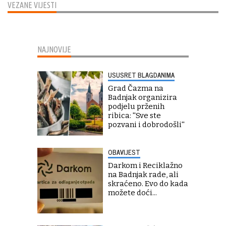
VEZANE VIJESTI
NAJNOVIJE
USUSRET BLAGDANIMA
Grad Čazma na
Badnjak organizira
podjelu prženih
ribica: ''Sve ste
pozvani i dobrodošli''
OBAVIJEST
Darkom i Reciklažno
na Badnjak rade, ali
skraćeno. Evo do kada
možete doći...