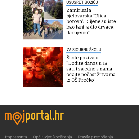
USUSRET BOŽIĆU
Zamirisala
bjelovarska 'Ulica
borova': ''Cijene su iste
kao lani, a dio drvaca
darujemo''
ZA SIGURNU ŠKOLU
Škole pozivaju:
''Dođite danas u 18
sati i zajedno s nama
odajte počast žrtvama
iz OŠ Prečko''
Impressum
Opći uvjeti korištenja
Pravila prenošenja