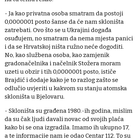
- Ja kao privatna osoba smatram da postoji
0,0000001 posto šanse da će nam skloništa
zatrebati. Ovo što se u Ukrajini događa
osuđujem, no smatram da nema mjesta panici
i da se Hrvatskoj ništa ružno neće dogoditi.
No, kao službena osoba, kao zamjenik
gradonačelnika i načelnik Stožera moram
uzeti u obzir i tih 0,0000001 posto, ističe
Brajdić i dodaje kako je to razlog zašto se
odlučio uvjeriti u kakvom su stanju atomska
skloništa u Bjelovaru.
- Skloništa su građena 1980.-ih godina, mislim
da su čak ljudi davali novac od svojih plaća
kako bi se ona izgradila. Imamo ih ukupno 17,
a te informacije nam je odao Centar 112. To su