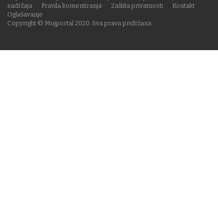
sadržaja
Pravila komentiranja
Zaštita privatnosti
Kontakt
Oglašavanje
Copyright © Mojportal 2020. Sva prava pridržana.