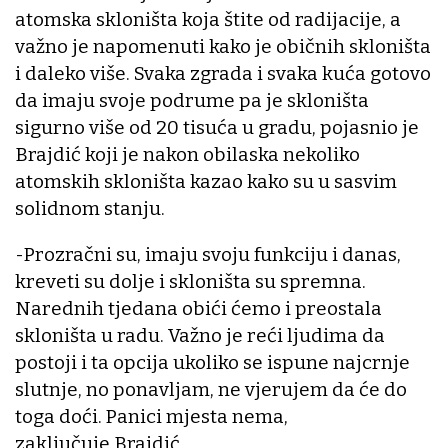
atomska skloništa koja štite od radijacije, a
važno je napomenuti kako je običnih skloništa
i daleko više. Svaka zgrada i svaka kuća gotovo
da imaju svoje podrume pa je skloništa
sigurno više od 20 tisuća u gradu, pojasnio je
Brajdić koji je nakon obilaska nekoliko
atomskih skloništa kazao kako su u sasvim
solidnom stanju.
-Prozračni su, imaju svoju funkciju i danas,
kreveti su dolje i skloništa su spremna.
Narednih tjedana obići ćemo i preostala
skloništa u radu. Važno je reći ljudima da
postoji i ta opcija ukoliko se ispune najcrnje
slutnje, no ponavljam, ne vjerujem da će do
toga doći. Panici mjesta nema,
zaključuje Brajdić.